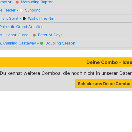
yraptor
-
Marauding Raptor
ke Feeder
-
Sunbond
ilent Spirit
-
Wail of the Nim
-Pala
-
Grand Architect
atli Honor Guard
-
Eater of Days
e, Cunning Castaway
-
Doubling Season
Deine Combo - Ide
Du kennst weitere Combos, die noch nicht in unserer Daten
Schicke uns Deine Combo