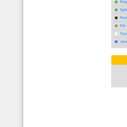
Pol
Spi
Pest
Pili
Toc
Jac