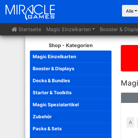
Alle
Startseite
Magic
Einzelkarten
Booster
& Displ
Shop - Kategorien
Magic Einzelkarten
Booster & Displays
Decks & Bundles
Magi
Starter & Toolkits
Magic Spezialartikel
Zubehör
A
Packs & Sets