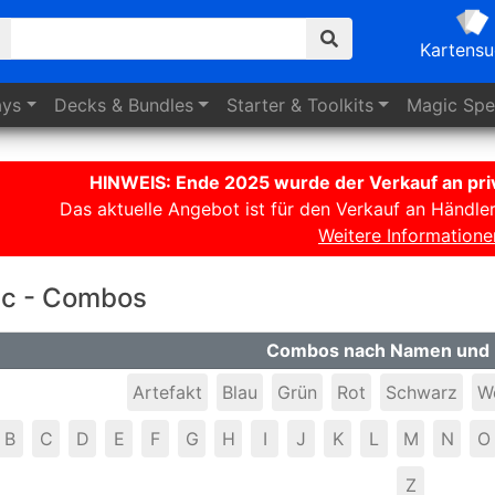
Kartens
ays
Decks
& Bundles
Starter
& Toolkits
Magic
Spez
HINWEIS: Ende 2025 wurde der Verkauf an priv
Das aktuelle Angebot ist für den Verkauf an Händle
Weitere Informatione
c - Combos
Combos nach Namen und 
Artefakt
Blau
Grün
Rot
Schwarz
W
B
C
D
E
F
G
H
I
J
K
L
M
N
O
Z