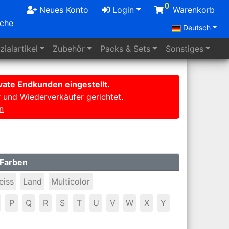
0
Neues Konto
Login
Warenkorb
uche
Deutsch
ialartikel
Zubehör
Packs
& Sets
Sonstiges
ate Endkunden eingestellt.
r und Wiederverkäufer gerichtet.
n
Farben
eiss
Land
Multicolor
P
Q
R
S
T
U
V
W
X
Y