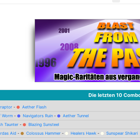
Die letzten 10 Comb
yraptor
-
Aether Flash
f Worm
-
Navigators Ruin
-
Aether Tunnel
sh Taunter
-
Blazing Sunsteel
ardas Aid
-
Colossus Hammer
-
Healers Hawk
-
Sunspear Shikari