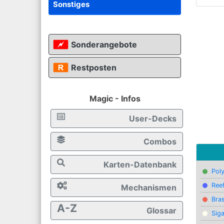
Sonstiges
Sonderangebote
Restposten
Magic - Infos
User-Decks
Combos
Karten-Datenbank
Pol
Ree
Mechanismen
Bra
A-Z
Glossar
Sig