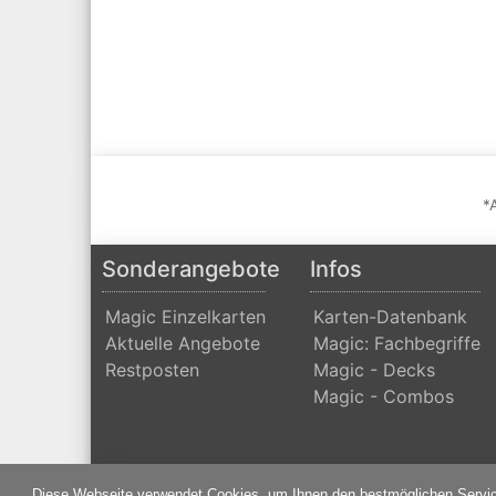
*
Sonderangebote
Infos
Magic Einzelkarten
Karten-Datenbank
Aktuelle Angebote
Magic: Fachbegriffe
Restposten
Magic - Decks
Magic - Combos
Diese Webseite verwendet Cookies, um Ihnen den bestmöglichen Servic