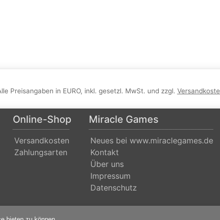
Alle Preisangaben in EURO, inkl. gesetzl. MwSt. und zzgl.
Versandkost
Online-Shop
Miracle Games
Versandkosten
Neues bei www.miraclegames.de
Zahlungsarten
Kontakt
Über uns
Impressum
Datenschutz
© 2001-2026
Miracle Games
. All Rights Reserved.
e bieten zu können.