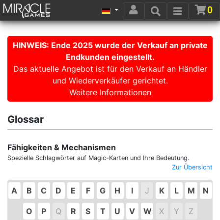
0
HINWEIS: Ende 2025 wurde der Verkauf an private
Endkunden eingestellt.
Das aktuelle Angebot ist für den Verkauf an Händler
und Wiederverkäufer gerichtet.
Weitere Informationen
Glossar
Fähigkeiten & Mechanismen
Spezielle Schlagwörter auf Magic-Karten und Ihre Bedeutung.
Zur Übersicht
A
B
C
D
E
F
G
H
I
J
K
L
M
N
O
P
Q
R
S
T
U
V
W
X
Y
Z