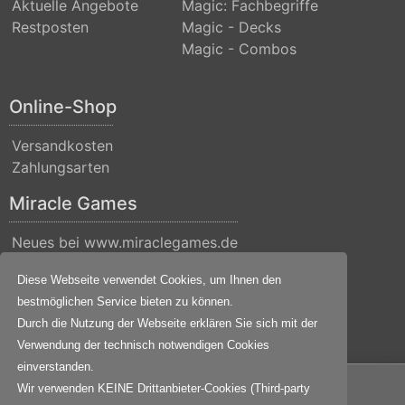
Aktuelle Angebote
Magic: Fachbegriffe
Restposten
Magic - Decks
Magic - Combos
Online-Shop
Versandkosten
Zahlungsarten
Miracle Games
Neues bei www.miraclegames.de
Kontakt
Diese Webseite verwendet Cookies, um Ihnen den
Über uns
bestmöglichen Service bieten zu können.
Impressum
Durch die Nutzung der Webseite erklären Sie sich mit der
Datenschutz
Verwendung der technisch notwendigen Cookies
einverstanden.
© 2001-2026
Miracle Games
. All Rights Reserved.
Wir verwenden KEINE Drittanbieter-Cookies (Third-party