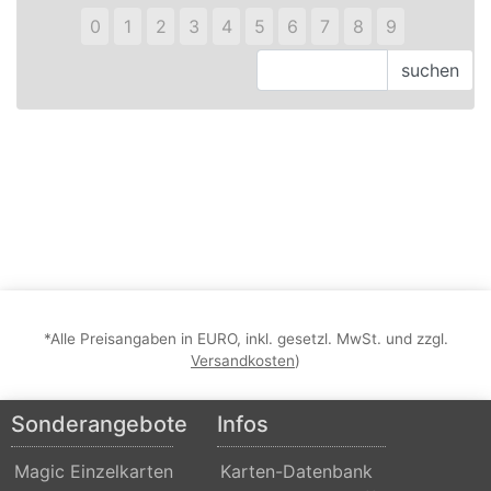
0
1
2
3
4
5
6
7
8
9
*Alle Preisangaben in EURO, inkl. gesetzl. MwSt. und zzgl.
Versandkosten
)
Sonderangebote
Infos
Magic Einzelkarten
Karten-Datenbank