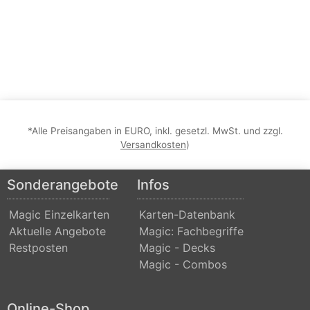
*Alle Preisangaben in EURO, inkl. gesetzl. MwSt. und zzgl.
Versandkosten
)
Sonderangebote
Infos
Magic Einzelkarten
Karten-Datenbank
Aktuelle Angebote
Magic: Fachbegriffe
Restposten
Magic - Decks
Magic - Combos
Online-Shop