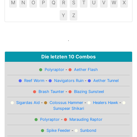
M
N
O
P
Q
R
S
T
U
V
W
X
Y
Z
Die letzten 10 Combos
Polyraptor
-
Aether Flash
Reef Worm
-
Navigators Ruin
-
Aether Tunnel
Brash Taunter
-
Blazing Sunsteel
Sigardas Aid
-
Colossus Hammer
-
Healers Hawk
-
Sunspear Shikari
Polyraptor
-
Marauding Raptor
Spike Feeder
-
Sunbond