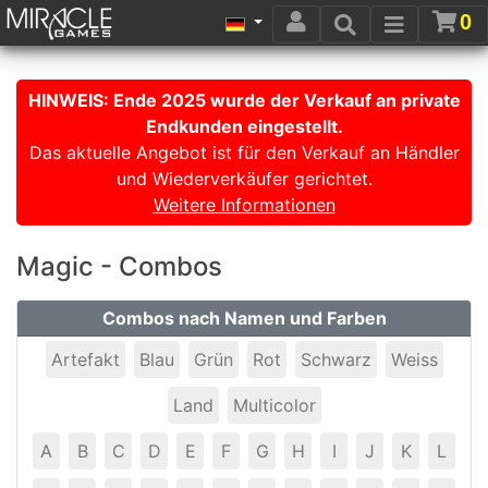
0
HINWEIS: Ende 2025 wurde der Verkauf an private
Endkunden eingestellt.
Das aktuelle Angebot ist für den Verkauf an Händler
und Wiederverkäufer gerichtet.
Weitere Informationen
Magic - Combos
Combos nach Namen und Farben
Artefakt
Blau
Grün
Rot
Schwarz
Weiss
Land
Multicolor
A
B
C
D
E
F
G
H
I
J
K
L