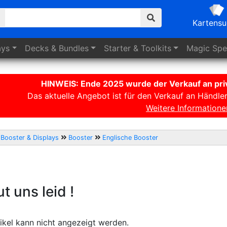
Kartens
ays
Decks
& Bundles
Starter
& Toolkits
Magic
Spez
HINWEIS: Ende 2025 wurde der Verkauf an priv
Das aktuelle Angebot ist für den Verkauf an Händle
Weitere Informatione
Booster & Displays
Booster
Englische Booster
ut uns leid !
ikel kann nicht angezeigt werden.