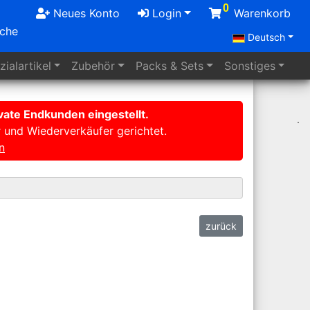
0
Neues Konto
Login
Warenkorb
uche
Deutsch
ialartikel
Zubehör
Packs
& Sets
Sonstiges
ate Endkunden eingestellt.
r und Wiederverkäufer gerichtet.
n
zurück