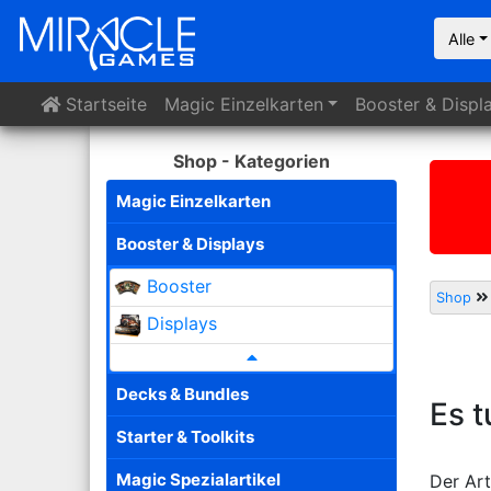
Alle
Startseite
Magic
Einzelkarten
Booster
& Displ
Shop - Kategorien
Magic Einzelkarten
Booster & Displays
Booster
Shop
Displays
Decks & Bundles
Es t
Starter & Toolkits
Magic Spezialartikel
Der Art