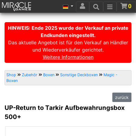
0
HINWEIS: Ende 2025 wurde der Verkauf an private
Endkunden eingestellt.
Das aktuelle Angebot ist für den Verkauf an Händler
und Wiederverkäufer gerichtet.
Weitere Informationen
Shop
Zubehör
Boxen
Sonstige Deckboxen
Magic -
Boxen
zurück
UP-Return to Tarkir Aufbewahrungsbox
500+