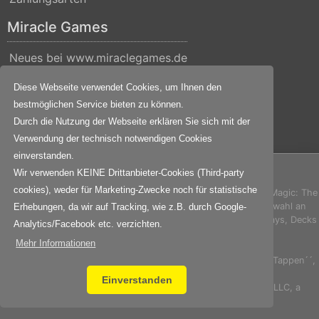
Miracle Games
Neues bei www.miraclegames.de
Kontakt
Diese Webseite verwendet Cookies, um Ihnen den
Über uns
bestmöglichen Service bieten zu können.
Impressum
Durch die Nutzung der Webseite erklären Sie sich mit der
Datenschutz
Verwendung der technisch notwendigen Cookies
einverstanden.
© 2001-2026
Miracle Games
. All Rights Reserved.
Wir verwenden KEINE Drittanbieter-Cookies (Third-party
cookies), weder für Marketing-Zwecke noch für statistische
Miracle Games ist ein Online-Shop für das Sammelkartenspiel Magic: The
Gathering von Wizards of the Coast. Neben einer Riesenauswahl an
Erhebungen, da wir auf Tracking, wie z.B. durch Google-
Magic Einzelkarten erhältst Du hier auch MTG Booster & Displays, Decks
Analytics/Facebook etc. verzichten.
& Bundles, Packs und Zubehör.
Mehr Informationen
Magic the Gathering (TM), die Manasymbole, Tap-Symbole, ´´Tappen´´,
sowie alle Editionsnamen und -symbole
Einverstanden
sind eingetragene Warenzeichen von Wizards of the Coast LLC, a
subsidiary of Hasbro, Inc.