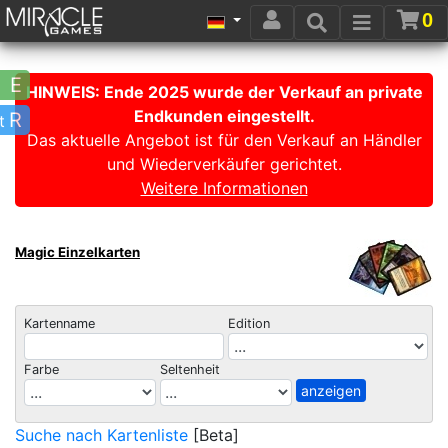
0
Einzelkarten
Einzelkarten
E
HINWEIS: Ende 2025 wurde der Verkauf an private
-
-
Endkunden eingestellt.
Edition
Seltenheit
R
t
Das aktuelle Angebot ist für den Verkauf an Händler
und Wiederverkäufer gerichtet.
10th
Mythic
Weitere Informationen
Edition
Rare
4th
Rare
Magic Einzelkarten
Edition
Uncommon
5th
Common
Kartenname
Edition
Edition
Timeshifted
6th
Farbe
Seltenheit
Edition
Suche nach Kartenliste
[Beta]
7th