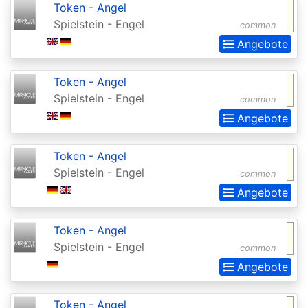
of
Token - Angel
the
Spielstein - Engel
common
Gods
Angebote
Buy-
Token - Angel
a-
Spielstein - Engel
common
Box
Angebote
Promos
Champions
Token - Angel
Spielstein - Engel
common
of
Angebote
Kamigawa
Champs
Token - Angel
and
Spielstein - Engel
common
States
Angebote
Promos
Token - Angel