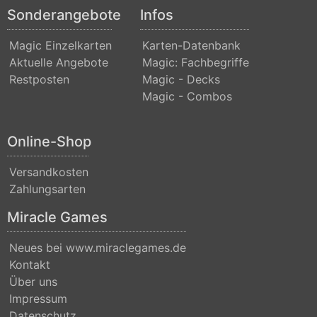
Sonderangebote
Infos
(Strixhaven)
Commander
Magic Einzelkarten
Karten-Datenbank
Anthology
Aktuelle Angebote
Magic: Fachbegriffe
Restposten
Magic - Decks
Commander
Magic - Combos
Anthology
II
Online-Shop
Commander
Versandkosten
Legends
Zahlungsarten
Commander
Miracle Games
Legends:
Battle
Neues bei www.miraclegames.de
Kontakt
for
Über uns
Baldurs
Impressum
Gate
Datenschutz