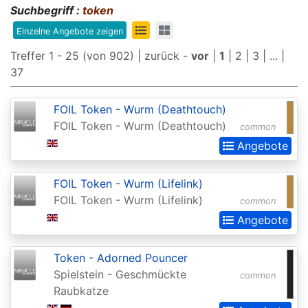
Suchbegriff :
token
Edition
Einzelne Angebote zeigen
8th
Treffer 1 - 25 (von 902) |
zurück
-
vor
|
1
|
2
|
3
| ... |
Edition
37
9th
Edition
FOIL Token - Wurm (Deathtouch)
FOIL Token - Wurm (Deathtouch)
common
Adventures
Angebote
in
the
FOIL Token - Wurm (Lifelink)
Forgotten
FOIL Token - Wurm (Lifelink)
common
Realms
Angebote
Adventures
in
Token - Adorned Pouncer
Spielstein - Geschmückte
common
the
Raubkatze
Forgotten