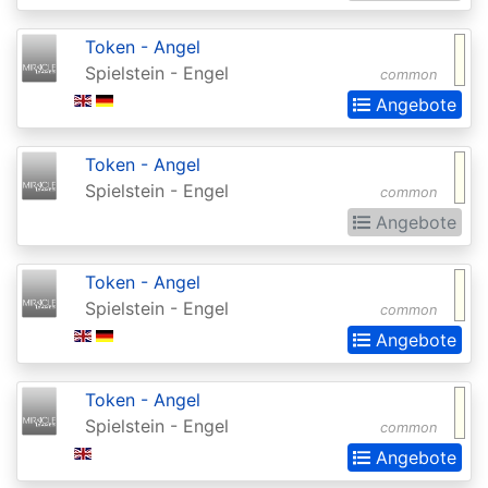
Invocations
Antiquities
Token - Angel
Spielstein - Engel
common
Apocalypse
Angebote
Arabian
Nights
Token - Angel
Spielstein - Engel
common
Arena
Angebote
Promos
Avacyn
Token - Angel
Restored
Spielstein - Engel
common
Baldurs
Angebote
Gate:
Token - Angel
Commander
Spielstein - Engel
common
Baldurs
Angebote
Gate: