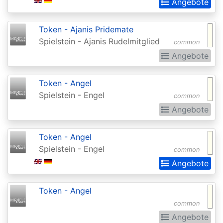
Angebote
Realms:
Extras
Token - Ajanis Pridemate
Aether
Spielstein - Ajanis Rudelmitglied
common
Revolt
Angebote
Aetherdrift
Token - Angel
Aetherdrift:
Spielstein - Engel
common
Extras
Angebote
Alara
Token - Angel
Reborn
Spielstein - Engel
common
Alliances
Angebote
Alpha
Token - Angel
Amonkhet
common
Amonkhet
Angebote