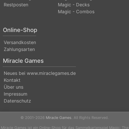
Restposten
Magic - Decks
(Strixhaven)
Magic - Combos
Commander
Anthology
Online-Shop
Commander
Versandkosten
Anthology
Zahlungsarten
II
Miracle Games
Commander
Legends
Neues bei www.miraclegames.de
Kontakt
Commander
Über uns
Legends:
Impressum
Battle
Datenschutz
for
Baldurs
© 2001-2026
Miracle Games
. All Rights Reserved.
Gate
Miracle Games ist ein Online-Shop für das Sammelkartenspiel Magic: The