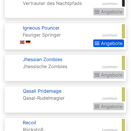
Vertrauter des Nachtpfads
common
Realms:
Angebote
Extras
Aether
Igneous Pouncer
Revolt
Feuriger Springer
common
Aetherdrift
Angebote
Aetherdrift:
Jhessian Zombies
Extras
Jhessische Zombies
common
Alara
Angebote
Reborn
Qasali Pridemage
Alliances
Qasal-Rudelmagier
common
Alpha
Angebote
Amonkhet
Recoil
Amonkhet
Rückstoß
common