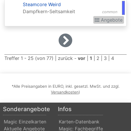
2015
Steamcore Weird
Dampfkern-Seltsamkeit
common
Commander
Angebote
2016
Commander
2017
Commander
Treffer 1 - 25 (von 77) |
zurück
-
vor
|
1
|
2
|
3
|
4
2018
Commander
2019
*Alle Preisangaben in EURO, inkl. gesetzl. MwSt. und zzgl.
Commander
Versandkosten
)
2020
Sonderangebote
Infos
(Ikoria)
Commander
Magic Einzelkarten
Karten-Datenbank
2021
Aktuelle Angebote
Magic: Fachbegriffe