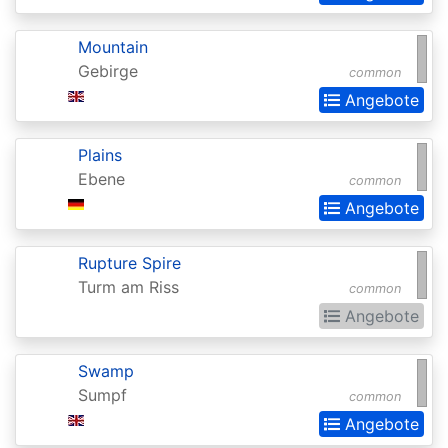
of
the
Mountain
Gods
Gebirge
common
Buy-
Angebote
a-
Plains
Box
Ebene
common
Promos
Angebote
Champions
of
Rupture Spire
Kamigawa
Turm am Riss
common
Angebote
Champs
and
Swamp
States
Sumpf
common
Promos
Angebote