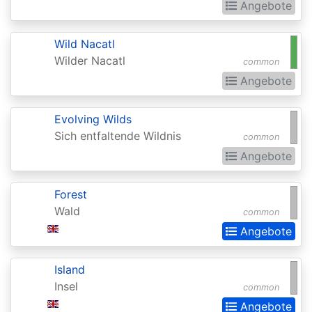
Angebote
Extras
Battle
Wild Nacatl
for
Wilder Nacatl
common
Zendikar
Angebote
Battlebond
Evolving Wilds
Beta
Sich entfaltende Wildnis
common
Betrayers
Angebote
of
Forest
Kamigawa
Wald
common
Bloomburrow
Angebote
Bloomburrow:
Extras
Island
Insel
common
Born
Angebote