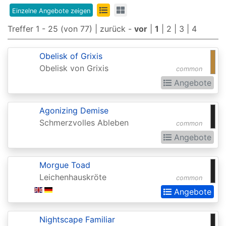
Edition
Einzelne Angebote zeigen
8th
Treffer 1 - 25 (von 77) |
zurück
-
vor
|
1
|
2
|
3
|
4
Edition
Obelisk of Grixis
9th
Obelisk von Grixis
common
Edition
Angebote
Adventures
in
Agonizing Demise
Schmerzvolles Ableben
common
the
Angebote
Forgotten
Realms
Morgue Toad
Adventures
Leichenhauskröte
common
in
Angebote
the
Forgotten
Nightscape Familiar