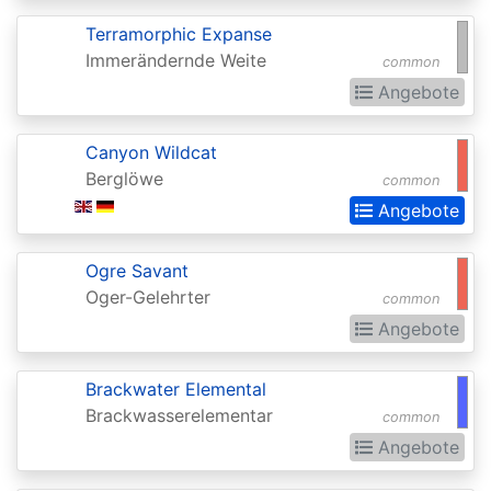
Chronicles
Terramorphic Expanse
Clash
Immerändernde Weite
common
Pack
Angebote
Promos
Coldsnap
Canyon Wildcat
Berglöwe
common
Coldsnap:
Angebote
Theme
Decks
Ogre Savant
Commander
Oger-Gelehrter
common
Commander
Angebote
2013
Brackwater Elemental
Commander
Brackwasserelementar
common
2014
Angebote
Commander