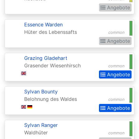
Invocations
Angebote
Antiquities
Apocalypse
Essence Warden
Hüter des Lebenssafts
common
Arabian
Angebote
Nights
Arena
Grazing Gladehart
Promos
Grasender Wiesenhirsch
common
Angebote
Avacyn
Restored
Sylvan Bounty
Baldurs
Belohnung des Waldes
common
Gate:
Angebote
Commander
Sylvan Ranger
Baldurs
Waldhüter
common
Gate: