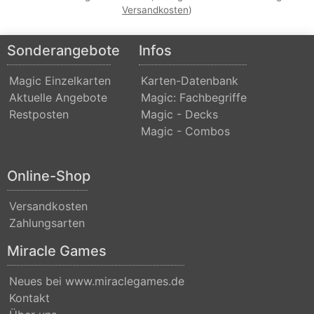
Realms:
Versandkosten
)
Extras
Sonderangebote
Infos
Aether
Revolt
Magic Einzelkarten
Karten-Datenbank
Aktuelle Angebote
Magic: Fachbegriffe
Aetherdrift
Restposten
Magic - Decks
Aetherdrift:
Magic - Combos
Extras
Online-Shop
Alara
Reborn
Versandkosten
Alliances
Zahlungsarten
Alpha
Miracle Games
Amonkhet
Neues bei www.miraclegames.de
Amonkhet
Kontakt