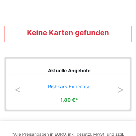
Edition
8th
Edition
Keine Karten gefunden
9th
Edition
Adventures
in
Aktuelle Angebote
the
Forgotten
Rishkars Expertise
Realms
1,80 €*
Adventures
in
the
Forgotten
*Alle Preisangaben in EURO, inkl. gesetzl. MwSt. und zzgl.