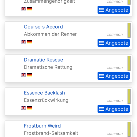
Chronicles
Zusammengehörigkeit
common
Angebote
Clash
Pack
Coursers Accord
Promos
Abkommen der Renner
common
Coldsnap
Angebote
Coldsnap:
Dramatic Rescue
Theme
Dramatische Rettung
common
Decks
Angebote
Commander
Commander
Essence Backlash
Essenzrückwirkung
2013
common
Angebote
Commander
2014
Frostburn Weird
Commander
Frostbrand-Seltsamkeit
common