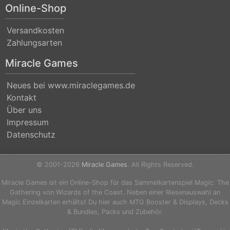
Nicol
Online-Shop
Bolas
Versandkosten
Duel
Zahlungsarten
Decks:
Miracle Games
Blessed
Neues bei www.miraclegames.de
vs.
Kontakt
Cursed
Über uns
Duel
Impressum
Datenschutz
Decks:
Divine
© 2001-2026
Miracle Games
. All Rights Reserved.
vs.
Demonic
Miracle Games ist ein Online-Shop für das Sammelkartenspiel Magic: The
Gathering von Wizards of the Coast. Neben einer Riesenauswahl an
Duel
Magic Einzelkarten erhältst Du hier auch MTG Booster & Displays, Decks
& Bundles, Packs und Zubehör.
Decks: