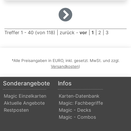
Dominaria
United:
Extras
Treffer 1 - 40 (von 118) |
zurück
-
vor
|
1
|
2
|
3
Double
Masters
Dragons
Maze
*Alle Preisangaben in EURO, inkl. gesetzl. MwSt. und zzgl.
Versandkosten
)
Dragons
of
Sonderangebote
Infos
Tarkir
Magic Einzelkarten
Karten-Datenbank
Duel
Aktuelle Angebote
Magic: Fachbegriffe
Decks:
Restposten
Magic - Decks
Ajani
Magic - Combos
vs.