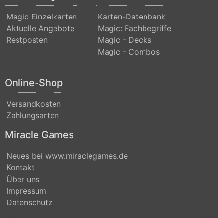
Invocations
Magic Einzelkarten
Karten-Datenbank
Antiquities
Aktuelle Angebote
Magic: Fachbegriffe
Apocalypse
Restposten
Magic - Decks
Magic - Combos
Arabian
Nights
Online-Shop
Arena
Promos
Versandkosten
Zahlungsarten
Avacyn
Miracle Games
Restored
Baldurs
Neues bei www.miraclegames.de
Gate:
Kontakt
Über uns
Commander
Impressum
Baldurs
Datenschutz
Gate: