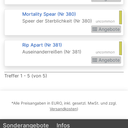
Realms:
Extras
Mortality Spear (Nr 380)
Speer der Sterblichkeit (Nr 380)
uncommon
Aether
Angebote
Revolt
Aetherdrift
Rip Apart (Nr 381)
Auseinanderreißen (Nr 381)
Aetherdrift:
uncommon
Angebote
Extras
Alara
Treffer 1 - 5 (von 5)
Reborn
Alliances
Alpha
*Alle Preisangaben in EURO, inkl. gesetzl. MwSt. und zzgl.
Versandkosten
)
Amonkhet
Amonkhet
Sonderangebote
Infos