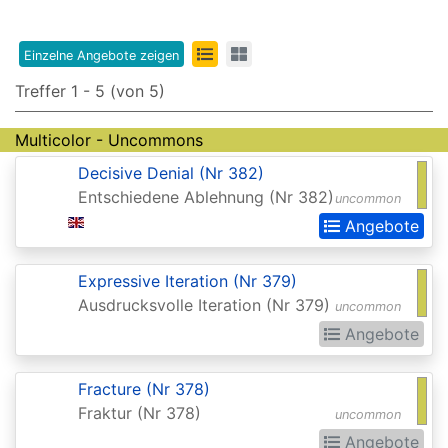
Edition
8th
Einzelne Angebote zeigen
Edition
Treffer 1 - 5 (von 5)
9th
Multicolor - Uncommons
Edition
Decisive Denial (Nr 382)
Adventures
Entschiedene Ablehnung (Nr 382)
uncommon
in
Angebote
the
Forgotten
Expressive Iteration (Nr 379)
Ausdrucksvolle Iteration (Nr 379)
Realms
uncommon
Angebote
Adventures
in
Fracture (Nr 378)
the
Fraktur (Nr 378)
uncommon
Forgotten
Angebote