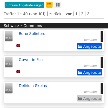
Edition
Einzelne Angebote zeigen
8th
Treffer 1 - 40 (von 101) |
zurück
-
vor
|
1
|
2
|
3
Edition
Schwarz - Commons
9th
Bone Splinters
Edition
common
Adventures
Angebote
in
Cower in Fear
the
common
Forgotten
Angebote
Realms
Adventures
Delirium Skeins
in
common
the
Angebote
Forgotten