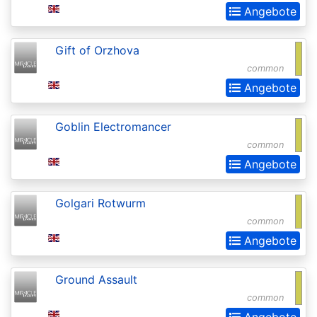
2015
Angebote
Commander
Gift of Orzhova
2016
common
Commander
Angebote
2017
Goblin Electromancer
Commander
common
2018
Angebote
Commander
2019
Golgari Rotwurm
Commander
common
Angebote
2020
(Ikoria)
Ground Assault
Commander
common
2021
Angebote