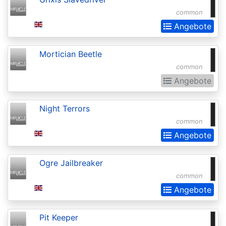
Invocations
common
Antiquities
Angebote
Apocalypse
Mortician Beetle
Arabian
common
Nights
Angebote
Arena
Promos
Night Terrors
common
Avacyn
Angebote
Restored
Baldurs
Ogre Jailbreaker
Gate:
common
Commander
Angebote
Baldurs
Pit Keeper
Gate: