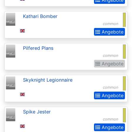
(Strixhaven)
Kathari Bomber
Commander
common
Anthology
Angebote
Commander
Anthology
Pilfered Plans
II
common
Angebote
Commander
Legends
Skyknight Legionnaire
Commander
common
Legends:
Angebote
Battle
for
Spike Jester
Baldurs
common
Angebote
Gate