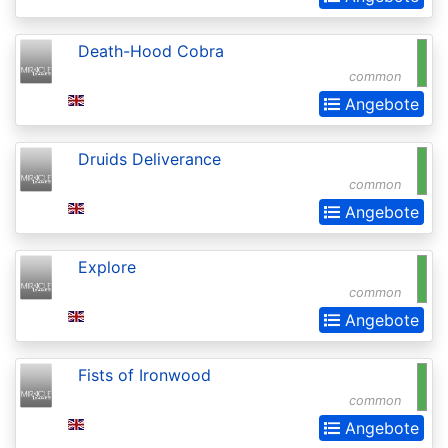
Darksteel
Death-Hood Cobra
Dissension
common
Dominaria
Angebote
Dominaria
Druids Deliverance
Remastered
common
Dominaria
Angebote
Remastered:
Extras
Explore
common
Dominaria
Angebote
United
Dominaria
Fists of Ironwood
United:
common
Commander
Angebote