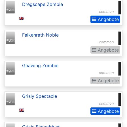
Dregscape Zombie
Realms:
common
Extras
Angebote
Aether
Revolt
Falkenrath Noble
Aetherdrift
common
Angebote
Aetherdrift:
Extras
Gnawing Zombie
Alara
common
Reborn
Angebote
Alliances
Grisly Spectacle
Alpha
common
Amonkhet
Angebote
Amonkhet
Grixis Slavedriver