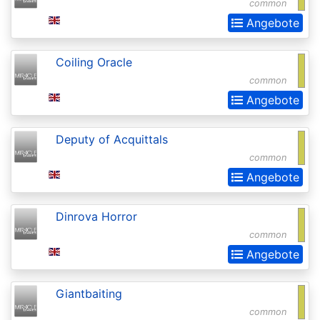
Chronicles
common
Angebote
Clash
Pack
Coiling Oracle
Promos
common
Coldsnap
Angebote
Coldsnap:
Deputy of Acquittals
Theme
common
Decks
Angebote
Commander
Commander
Dinrova Horror
2013
common
Angebote
Commander
2014
Giantbaiting
Commander
common