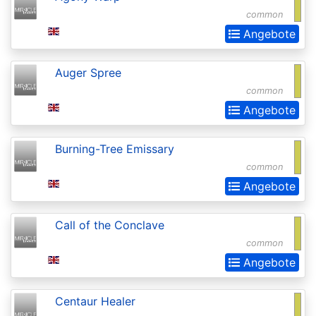
of
common
the
Angebote
Gods
Buy-
Auger Spree
a-
common
Angebote
Box
Promos
Burning-Tree Emissary
Champions
common
of
Angebote
Kamigawa
Call of the Conclave
Champs
common
and
Angebote
States
Promos
Centaur Healer