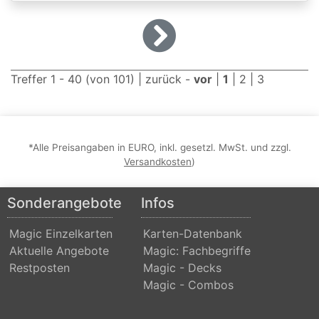
Dominaria
United:
Extras
Treffer 1 - 40 (von 101) |
zurück
-
vor
|
1
|
2
|
3
Double
Masters
Dragons
Maze
*Alle Preisangaben in EURO, inkl. gesetzl. MwSt. und zzgl.
Versandkosten
)
Dragons
of
Sonderangebote
Infos
Tarkir
Magic Einzelkarten
Karten-Datenbank
Duel
Aktuelle Angebote
Magic: Fachbegriffe
Decks:
Restposten
Magic - Decks
Ajani
Magic - Combos
vs.