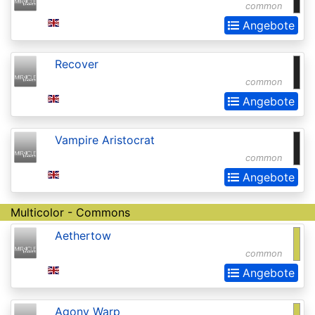
common
Extras
Angebote
Battle
for
Recover
Zendikar
common
Angebote
Battlebond
Beta
Vampire Aristocrat
Betrayers
common
Angebote
of
Kamigawa
Multicolor - Commons
Bloomburrow
Aethertow
Bloomburrow:
common
Extras
Angebote
Born
Agony Warp