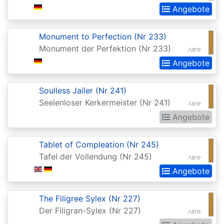
Realms:
Angebote
Extras
Monument to Perfection (Nr 233)
Aether
Monument der Perfektion (Nr 233)
rare
Revolt
Angebote
Aetherdrift
Soulless Jailer (Nr 241)
Aetherdrift:
Seelenloser Kerkermeister (Nr 241)
rare
Extras
Angebote
Alara
Reborn
Tablet of Compleation (Nr 245)
Tafel der Vollendung (Nr 245)
Alliances
rare
Angebote
Alpha
Amonkhet
The Filigree Sylex (Nr 227)
Der Filigran-Sylex (Nr 227)
Amonkhet
rare