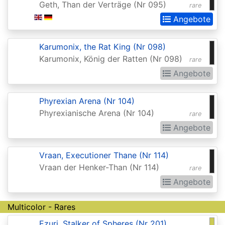
Geth, Than der Verträge (Nr 095)
rare
Extras
Angebote
Battle
for
Karumonix, the Rat King (Nr 098)
Zendikar
Karumonix, König der Ratten (Nr 098)
rare
Angebote
Battlebond
Beta
Phyrexian Arena (Nr 104)
Betrayers
Phyrexianische Arena (Nr 104)
rare
of
Angebote
Kamigawa
Vraan, Executioner Thane (Nr 114)
Bloomburrow
Vraan der Henker-Than (Nr 114)
rare
Bloomburrow:
Angebote
Extras
Multicolor - Rares
Born
Ezuri, Stalker of Spheres (Nr 201)