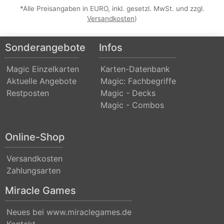
Nicol
*Alle Preisangaben in EURO, inkl. gesetzl. MwSt. und zzgl.
Versandkosten
)
Bolas
Duel
Sonderangebote
Infos
Decks:
Blessed
Magic Einzelkarten
Karten-Datenbank
Aktuelle Angebote
Magic: Fachbegriffe
vs.
Restposten
Magic - Decks
Cursed
Magic - Combos
Duel
Decks:
Online-Shop
Divine
Versandkosten
vs.
Zahlungsarten
Demonic
Miracle Games
Duel
Decks:
Neues bei www.miraclegames.de
Kontakt