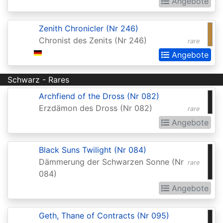
Angebote
Invocations
Antiquities
Zenith Chronicler (Nr 246)
Apocalypse
Chronist des Zenits (Nr 246)
rare
Angebote
Arabian
Nights
Schwarz - Rares
Arena
Archfiend of the Dross (Nr 082)
Promos
Erzdämon des Dross (Nr 082)
rare
Avacyn
Angebote
Restored
Black Suns Twilight (Nr 084)
Baldurs
Dämmerung der Schwarzen Sonne (Nr
rare
Gate:
084)
Commander
Angebote
Baldurs
Geth, Thane of Contracts (Nr 095)
Gate: