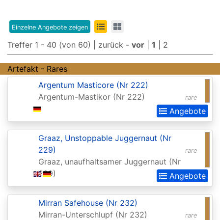
Edition
8th
Einzelne Angebote zeigen
Edition
Treffer 1 - 40 (von 60) |
zurück
-
vor
|
1
|
2
9th
Artefakt - Rares
Edition
Argentum Masticore (Nr 222)
Adventures
Argentum-Mastikor (Nr 222)
rare
in
Angebote
the
Forgotten
Graaz, Unstoppable Juggernaut (Nr
229)
Realms
rare
Graaz, unaufhaltsamer Juggernaut (Nr
Adventures
229)
Angebote
in
the
Mirran Safehouse (Nr 232)
Forgotten
Mirran-Unterschlupf (Nr 232)
rare