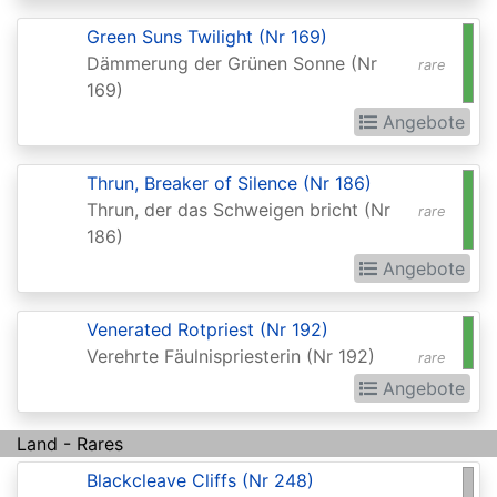
Commander
Green Suns Twilight (Nr 169)
Legends:
Dämmerung der Grünen Sonne (Nr
rare
169)
Extras
Angebote
Commander:
Forgotten
Thrun, Breaker of Silence (Nr 186)
Realms
Thrun, der das Schweigen bricht (Nr
rare
186)
Conflux
Angebote
Conspiracy
Conspiracy:
Venerated Rotpriest (Nr 192)
Take
Verehrte Fäulnispriesterin (Nr 192)
rare
the
Angebote
Crown
Land - Rares
Dark
Blackcleave Cliffs (Nr 248)
Ascension