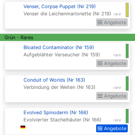
Venser, Corpse Puppet (Nr 219)
(Strixhaven)
Venser die Leichenmarionette (Nr 219)
rare
Commander
Angebote
Anthology
Commander
Grün - Rares
Anthology
Bloated Contaminator (Nr 159)
Aufgeblähter Verseucher (Nr 159)
II
rare
Angebote
Commander
Legends
Conduit of Worlds (Nr 163)
Commander
Verbindung der Welten (Nr 163)
rare
Legends:
Angebote
Battle
Evolved Spinoderm (Nr 166)
for
Evolvierter Stachelhäuter (Nr 166)
rare
Baldurs
Angebote
Gate