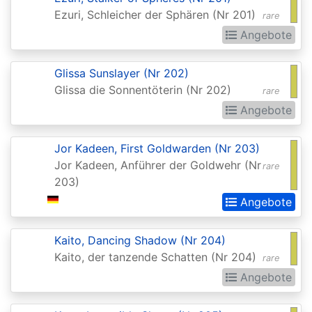
of
Ezuri, Schleicher der Sphären (Nr 201)
rare
the
Angebote
Gods
Buy-
Glissa Sunslayer (Nr 202)
Glissa die Sonnentöterin (Nr 202)
a-
rare
Angebote
Box
Promos
Jor Kadeen, First Goldwarden (Nr 203)
Champions
Jor Kadeen, Anführer der Goldwehr (Nr
rare
of
203)
Kamigawa
Angebote
Champs
Kaito, Dancing Shadow (Nr 204)
and
Kaito, der tanzende Schatten (Nr 204)
rare
States
Angebote
Promos