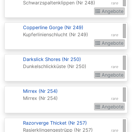
Schwarzspaltenklippen (Nr 248)
rare
Darksteel
Angebote
Dissension
Copperline Gorge (Nr 249)
Dominaria
Kupferlinienschlucht (Nr 249)
rare
Dominaria
Angebote
Remastered
Darkslick Shores (Nr 250)
Dominaria
Dunkelschlickküste (Nr 250)
rare
Remastered:
Angebote
Extras
Dominaria
Mirrex (Nr 254)
United
Mirrex (Nr 254)
rare
Angebote
Dominaria
United:
Razorverge Thicket (Nr 257)
Commander
Rasierklingengestrüpp (Nr 257)
rare