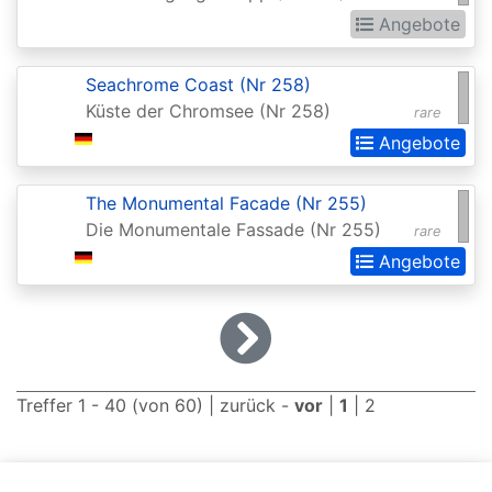
Dominaria
Angebote
United:
Extras
Seachrome Coast (Nr 258)
Küste der Chromsee (Nr 258)
rare
Double
Angebote
Masters
Dragons
The Monumental Facade (Nr 255)
Maze
Die Monumentale Fassade (Nr 255)
rare
Angebote
Dragons
of
Tarkir
Duel
Treffer 1 - 40 (von 60) |
zurück
-
vor
|
1
|
2
Decks:
Ajani
vs.