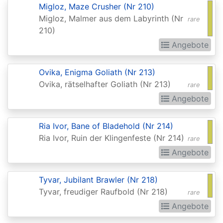
Migloz, Maze Crusher (Nr 210)
2015
Migloz, Malmer aus dem Labyrinth (Nr
rare
Commander
210)
2016
Angebote
Commander
Ovika, Enigma Goliath (Nr 213)
2017
Ovika, rätselhafter Goliath (Nr 213)
rare
Commander
Angebote
2018
Commander
Ria Ivor, Bane of Bladehold (Nr 214)
Ria Ivor, Ruin der Klingenfeste (Nr 214)
2019
rare
Angebote
Commander
2020
Tyvar, Jubilant Brawler (Nr 218)
(Ikoria)
Tyvar, freudiger Raufbold (Nr 218)
rare
Commander
Angebote
2021