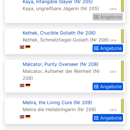
Chronicles
Kaya, Intangible Slayer (Nr 205)
Kaya, ungreifbare Jägerin (Nr 205)
rare
Clash
Angebote
Pack
Promos
Kethek, Crucible Goliath (Nr 206)
Coldsnap
Kethek, Schmelztiegel-Goliath (Nr 206)
rare
Angebote
Coldsnap:
Theme
Malcator, Purity Overseer (Nr 208)
Decks
Malcator, Aufseher der Reinheit (Nr
rare
Commander
208)
Angebote
Commander
2013
Melira, the Living Cure (Nr 209)
Commander
Melira die Heilsbringerin (Nr 209)
rare
2014
Angebote
Commander