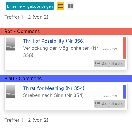
Edition
Einzelne Angebote zeigen
8th
Treffer 1 - 2 (von 2)
Edition
Rot - Commons
9th
Thrill of Possibility (Nr 356)
Edition
Verlockung der Möglichkeiten (Nr
common
356)
Adventures
Angebote
in
the
Blau - Commons
Forgotten
Thirst for Meaning (Nr 354)
Realms
Streben nach Sinn (Nr 354)
common
Adventures
Angebote
in
the
Treffer 1 - 2 (von 2)
Forgotten