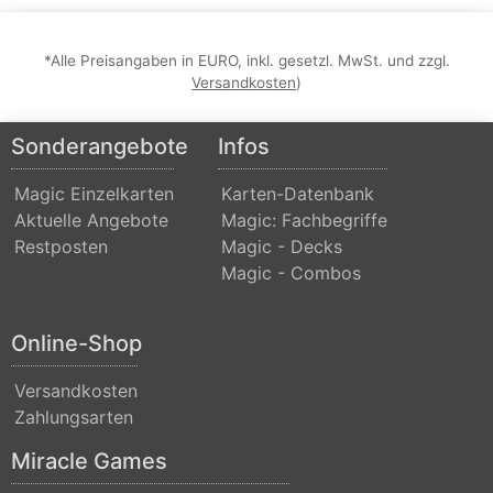
Realms:
Extras
*Alle Preisangaben in EURO, inkl. gesetzl. MwSt. und zzgl.
Versandkosten
)
Aether
Revolt
Sonderangebote
Infos
Aetherdrift
Magic Einzelkarten
Karten-Datenbank
Aetherdrift:
Aktuelle Angebote
Magic: Fachbegriffe
Extras
Restposten
Magic - Decks
Magic - Combos
Alara
Reborn
Online-Shop
Alliances
Alpha
Versandkosten
Zahlungsarten
Amonkhet
Miracle Games
Amonkhet