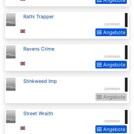
Chronicles
Clash
Rathi Trapper
Pack
common
Promos
Angebote
Coldsnap
Ravens Crime
Coldsnap:
common
Theme
Angebote
Decks
Commander
Stinkweed Imp
common
Commander
Angebote
2013
Commander
Street Wraith
2014
common
Commander
Angebote