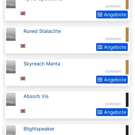
Invocations
common
Antiquities
Angebote
Apocalypse
Runed Stalactite
Arabian
common
Nights
Angebote
Arena
Promos
Skyreach Manta
common
Avacyn
Angebote
Restored
Baldurs
Absorb Vis
Gate:
common
Commander
Angebote
Baldurs
Blightspeaker
Gate: