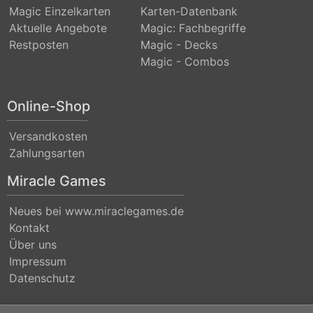
Magic Einzelkarten
Karten-Datenbank
(Strixhaven)
Aktuelle Angebote
Magic: Fachbegriffe
Commander
Restposten
Magic - Decks
Anthology
Magic - Combos
Commander
Online-Shop
Anthology
II
Versandkosten
Zahlungsarten
Commander
Legends
Miracle Games
Commander
Neues bei www.miraclegames.de
Legends:
Kontakt
Battle
Über uns
Impressum
for
Datenschutz
Baldurs
Gate