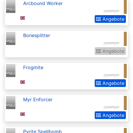
Arcbound Worker
Realms:
common
Extras
Angebote
Aether
Revolt
Bonesplitter
common
Aetherdrift
Angebote
Aetherdrift:
Extras
Frogmite
Alara
common
Reborn
Angebote
Alliances
Myr Enforcer
Alpha
common
Amonkhet
Angebote
Amonkhet
Pyrite Spellbomb