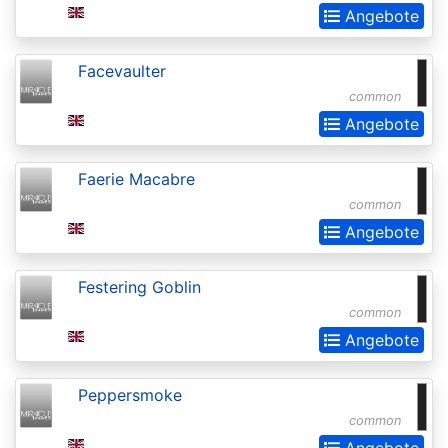
of
Angebote
the
Gods
Facevaulter
common
Buy-
Angebote
a-
Box
Faerie Macabre
Promos
common
Champions
Angebote
of
Kamigawa
Festering Goblin
common
Champs
Angebote
and
States
Peppersmoke
Promos
common
Angebote