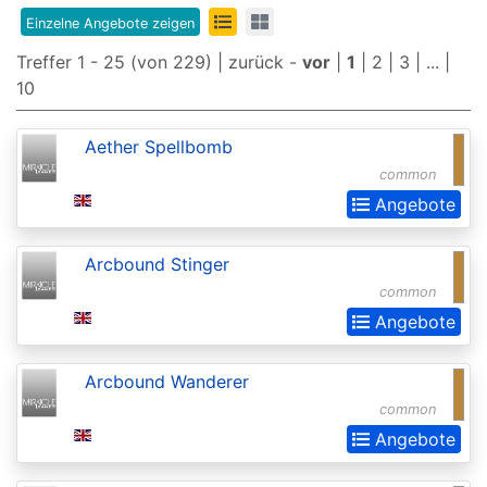
Edition
Einzelne Angebote zeigen
8th
Treffer 1 - 25 (von 229) |
zurück
-
vor
|
1
|
2
|
3
| ... |
10
Edition
9th
Aether Spellbomb
Edition
common
Adventures
Angebote
in
Arcbound Stinger
the
common
Forgotten
Angebote
Realms
Adventures
Arcbound Wanderer
in
common
the
Angebote
Forgotten