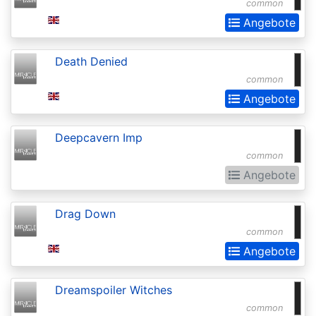
common
Extras
Angebote
Battle
for
Death Denied
common
Zendikar
Angebote
Battlebond
Beta
Deepcavern Imp
common
Betrayers
Angebote
of
Kamigawa
Drag Down
Bloomburrow
common
Bloomburrow:
Angebote
Extras
Dreamspoiler Witches
Born
common