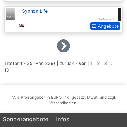
2015
Syphon Life
Commander
common
2016
Angebote
Commander
2017
Commander
2018
Treffer 1 - 25 (von 229) |
zurück
-
vor
|
1
|
2
|
3
| ... |
10
Commander
2019
Commander
2020
*Alle Preisangaben in EURO, inkl. gesetzl. MwSt. und zzgl.
Versandkosten
)
(Ikoria)
Commander
Sonderangebote
Infos
2021