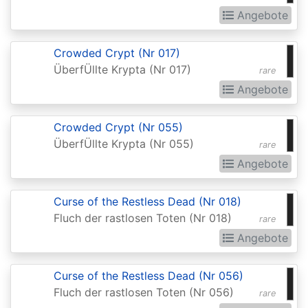
Realms:
Angebote
Extras
Crowded Crypt (Nr 017)
Aether
ÜberfÜllte Krypta (Nr 017)
rare
Revolt
Angebote
Aetherdrift
Aetherdrift:
Crowded Crypt (Nr 055)
ÜberfÜllte Krypta (Nr 055)
rare
Extras
Angebote
Alara
Reborn
Curse of the Restless Dead (Nr 018)
Alliances
Fluch der rastlosen Toten (Nr 018)
rare
Angebote
Alpha
Amonkhet
Curse of the Restless Dead (Nr 056)
Amonkhet
Fluch der rastlosen Toten (Nr 056)
rare