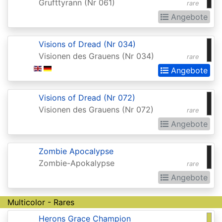
Grufttyrann (Nr 061)
rare
(Strixhaven)
Angebote
Commander
Anthology
Visions of Dread (Nr 034)
Visionen des Grauens (Nr 034)
rare
Commander
Angebote
Anthology
II
Visions of Dread (Nr 072)
Commander
Visionen des Grauens (Nr 072)
rare
Legends
Angebote
Commander
Zombie Apocalypse
Legends:
Zombie-Apokalypse
rare
Battle
Angebote
for
Baldurs
Multicolor - Rares
Gate
Herons Grace Champion