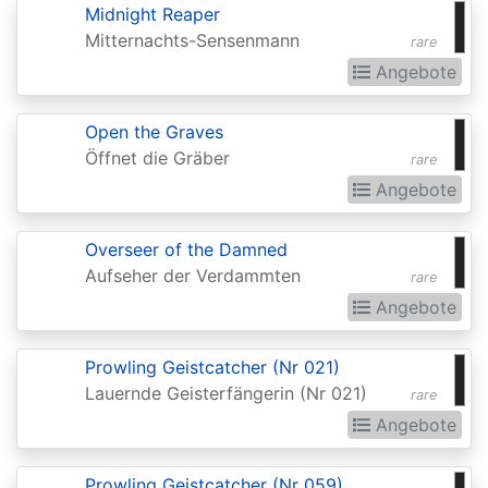
Chronicles
Midnight Reaper
Clash
Mitternachts-Sensenmann
rare
Pack
Angebote
Promos
Open the Graves
Coldsnap
Öffnet die Gräber
rare
Coldsnap:
Angebote
Theme
Decks
Overseer of the Damned
Aufseher der Verdammten
rare
Commander
Angebote
Commander
2013
Prowling Geistcatcher (Nr 021)
Lauernde Geisterfängerin (Nr 021)
rare
Commander
Angebote
2014
Commander
Prowling Geistcatcher (Nr 059)