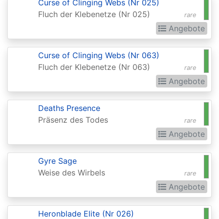
Curse of Clinging Webs (Nr 025)
Fluch der Klebenetze (Nr 025)
Darksteel
rare
Angebote
Dissension
Dominaria
Curse of Clinging Webs (Nr 063)
Fluch der Klebenetze (Nr 063)
Dominaria
rare
Angebote
Remastered
Dominaria
Deaths Presence
Remastered:
Präsenz des Todes
rare
Extras
Angebote
Dominaria
Gyre Sage
United
Weise des Wirbels
rare
Dominaria
Angebote
United:
Commander
Heronblade Elite (Nr 026)