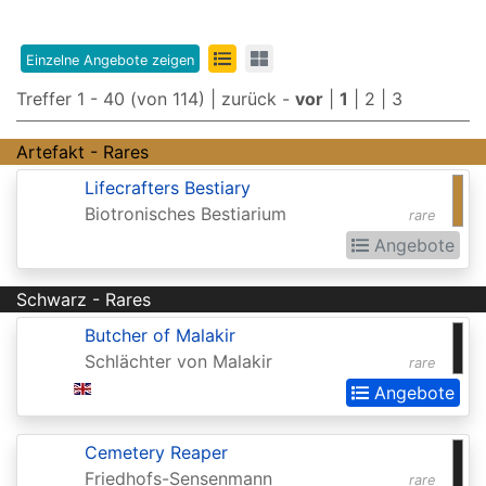
Edition
8th
Einzelne Angebote zeigen
Edition
Treffer 1 - 40 (von 114) |
zurück
-
vor
|
1
|
2
|
3
9th
Artefakt - Rares
Edition
Lifecrafters Bestiary
Adventures
Biotronisches Bestiarium
rare
in
Angebote
the
Schwarz - Rares
Forgotten
Realms
Butcher of Malakir
Schlächter von Malakir
rare
Adventures
Angebote
in
the
Cemetery Reaper
Forgotten
Friedhofs-Sensenmann
rare