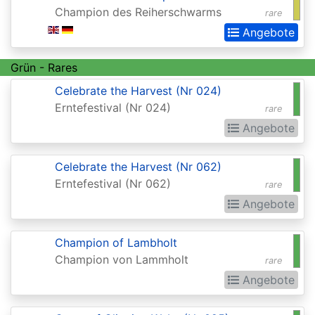
Champion des Reiherschwarms
rare
Commander
Angebote
Legends:
Extras
Grün - Rares
Commander:
Celebrate the Harvest (Nr 024)
Forgotten
Erntefestival (Nr 024)
rare
Realms
Angebote
Conflux
Celebrate the Harvest (Nr 062)
Conspiracy
Erntefestival (Nr 062)
rare
Conspiracy:
Angebote
Take
Champion of Lambholt
the
Champion von Lammholt
rare
Crown
Angebote
Dark
Ascension