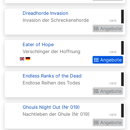
Extras
Dreadhorde Invasion
Battle
Invasion der Schreckenshorde
rare
for
Angebote
Zendikar
Battlebond
Eater of Hope
Verschlinger der Hoffnung
rare
Beta
Angebote
Betrayers
of
Endless Ranks of the Dead
Kamigawa
Endlose Reihen des Todes
rare
Angebote
Bloomburrow
Bloomburrow:
Ghouls Night Out (Nr 019)
Extras
Nachtleben der Ghule (Nr 019)
rare
Born
Angebote