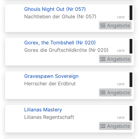
of
Ghouls Night Out (Nr 057)
the
Nachtleben der Ghule (Nr 057)
rare
Gods
Angebote
Buy-
a-
Gorex, the Tombshell (Nr 020)
Box
Gorex die Gruftschildkröte (Nr 020)
rare
Promos
Angebote
Champions
Gravespawn Sovereign
of
Herrscher der Erdbrut
rare
Kamigawa
Angebote
Champs
and
Lilianas Mastery
Lilianas Regentschaft
rare
States
Angebote
Promos