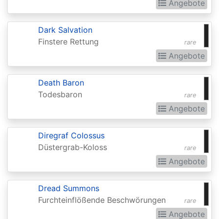
Invocations
Angebote
Antiquities
Dark Salvation
Apocalypse
Finstere Rettung
rare
Arabian
Angebote
Nights
Death Baron
Arena
Todesbaron
rare
Promos
Angebote
Avacyn
Restored
Diregraf Colossus
Düstergrab-Koloss
rare
Baldurs
Angebote
Gate:
Commander
Dread Summons
Baldurs
Furchteinflößende Beschwörungen
rare
Gate:
Angebote