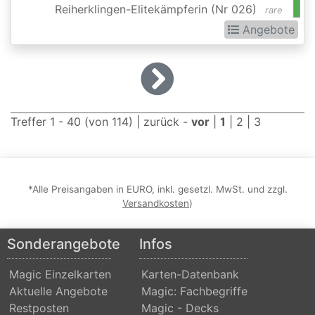
Reiherklingen-Elitekämpferin (Nr 026)
Dominaria
rare
Angebote
United:
Extras
Double
Masters
Treffer 1 - 40 (von 114) |
zurück
-
vor
|
1
|
2
|
3
Dragons
Maze
Dragons
*Alle Preisangaben in EURO, inkl. gesetzl. MwSt. und zzgl.
of
Versandkosten
)
Tarkir
Duel
Sonderangebote
Infos
Decks:
Magic Einzelkarten
Karten-Datenbank
Ajani
Aktuelle Angebote
Magic: Fachbegriffe
vs.
Restposten
Magic - Decks