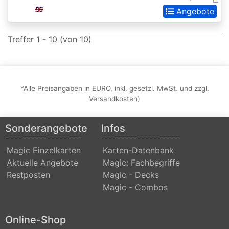
Extras
Angebote
Battle
Treffer 1 - 10 (von 10)
for
Zendikar
Battlebond
*Alle Preisangaben in EURO, inkl. gesetzl. MwSt. und zzgl.
Beta
Versandkosten
)
Betrayers
Sonderangebote
Infos
of
Kamigawa
Magic Einzelkarten
Karten-Datenbank
Aktuelle Angebote
Magic: Fachbegriffe
Bloomburrow
Restposten
Magic - Decks
Bloomburrow:
Magic - Combos
Extras
Born
Online-Shop