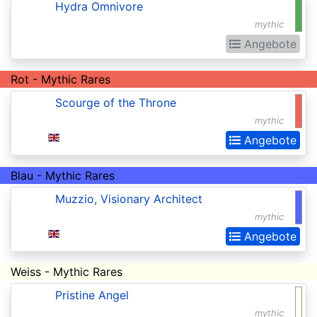
Invocations
Hydra Omnivore
mythic
Antiquities
Angebote
Apocalypse
Rot - Mythic Rares
Arabian
Nights
Scourge of the Throne
mythic
Arena
Angebote
Promos
Avacyn
Blau - Mythic Rares
Restored
Muzzio, Visionary Architect
mythic
Baldurs
Angebote
Gate:
Commander
Weiss - Mythic Rares
Baldurs
Pristine Angel
Gate:
mythic