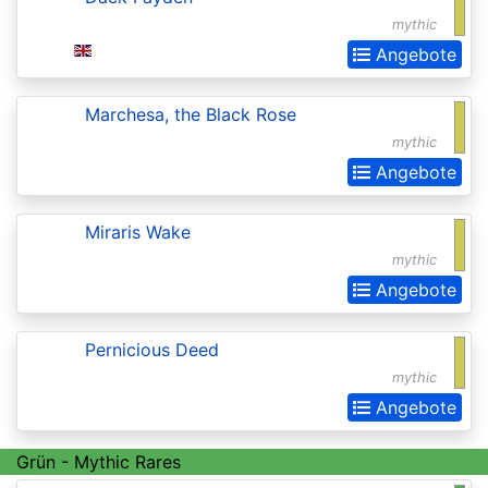
Realms:
mythic
Extras
Angebote
Aether
Marchesa, the Black Rose
Revolt
mythic
Aetherdrift
Angebote
Aetherdrift:
Miraris Wake
Extras
mythic
Alara
Angebote
Reborn
Alliances
Pernicious Deed
mythic
Alpha
Angebote
Amonkhet
Amonkhet
Grün - Mythic Rares