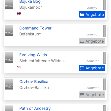
of
Bojuka Bog
Bojukamoor
common
the
Angebote
Gods
Buy-
Command Tower
a-
Befehlsturm
common
Box
Angebote
Promos
Evolving Wilds
Champions
Sich entfaltende Wildnis
common
of
Angebote
Kamigawa
Champs
Orzhov Basilica
and
Orzhov-Basilika
common
States
Angebote
Promos
Path of Ancestry