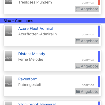
Treuloses Plündern
common
(Strixhaven)
Angebote
Commander
Anthology
Blau - Commons
Azure Fleet Admiral
Commander
Azurflotten-Admiralin
common
Anthology
Angebote
II
Commander
Distant Melody
Legends
Ferne Melodie
common
Angebote
Commander
Legends:
Ravenform
Battle
Rabengestalt
common
for
Angebote
Baldurs
Gate
Stonybrook Banneret