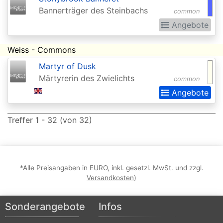
Bannerträger des Steinbachs
Commander
common
Angebote
Legends:
Extras
Weiss - Commons
Commander:
Martyr of Dusk
Forgotten
Märtyrerin des Zwielichts
common
Realms
Angebote
Conflux
Treffer 1 - 32 (von 32)
Conspiracy
Conspiracy:
Take
*Alle Preisangaben in EURO, inkl. gesetzl. MwSt. und zzgl.
the
Versandkosten
)
Crown
Sonderangebote
Infos
Dark
Ascension