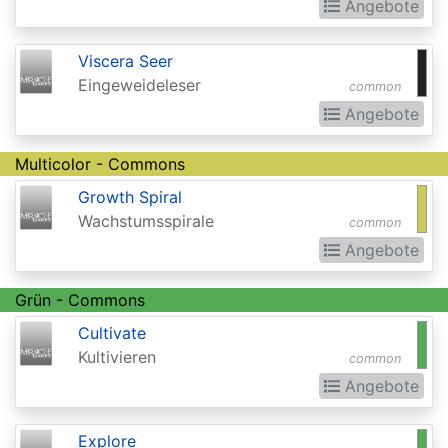
Invocations
Angebote
Antiquities
Viscera Seer
Apocalypse
Eingeweideleser
common
Arabian
Angebote
Nights
Multicolor - Commons
Arena
Growth Spiral
Promos
Wachstumsspirale
common
Avacyn
Angebote
Restored
Grün - Commons
Baldurs
Cultivate
Gate:
Kultivieren
common
Commander
Angebote
Baldurs
Gate:
Explore