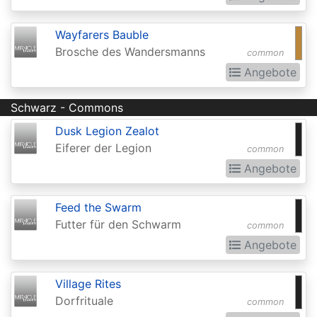
Realms:
Extras
Wayfarers Bauble
Brosche des Wandersmanns
common
Aether
Angebote
Revolt
Aetherdrift
Schwarz - Commons
Aetherdrift:
Dusk Legion Zealot
Eiferer der Legion
common
Extras
Angebote
Alara
Reborn
Feed the Swarm
Alliances
Futter für den Schwarm
common
Angebote
Alpha
Amonkhet
Village Rites
Amonkhet
Dorfrituale
common