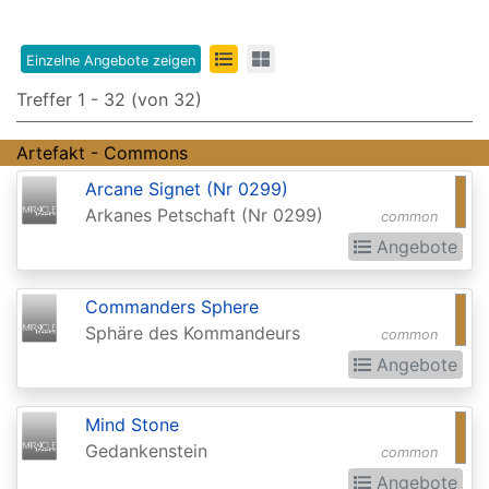
Edition
8th
Einzelne Angebote zeigen
Edition
Treffer 1 - 32 (von 32)
9th
Artefakt - Commons
Edition
Arcane Signet (Nr 0299)
Adventures
Arkanes Petschaft (Nr 0299)
common
in
Angebote
the
Forgotten
Commanders Sphere
Sphäre des Kommandeurs
Realms
common
Angebote
Adventures
in
Mind Stone
the
Gedankenstein
common
Forgotten
Angebote