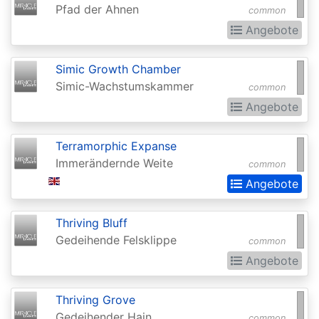
Chronicles
Pfad der Ahnen
common
Clash
Angebote
Pack
Promos
Simic Growth Chamber
Simic-Wachstumskammer
common
Coldsnap
Angebote
Coldsnap:
Theme
Terramorphic Expanse
Decks
Immerändernde Weite
common
Angebote
Commander
Commander
Thriving Bluff
2013
Gedeihende Felsklippe
common
Commander
Angebote
2014
Thriving Grove
Commander
Gedeihender Hain
common