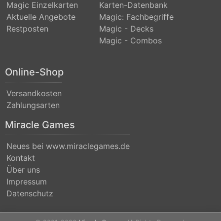
Magic Einzelkarten
Karten-Datenbank
Darksteel
Aktuelle Angebote
Magic: Fachbegriffe
Restposten
Magic - Decks
Dissension
Magic - Combos
Dominaria
Dominaria
Online-Shop
Remastered
Versandkosten
Dominaria
Zahlungsarten
Remastered:
Miracle Games
Extras
Neues bei www.miraclegames.de
Dominaria
Kontakt
United
Über uns
Dominaria
Impressum
Datenschutz
United:
Commander