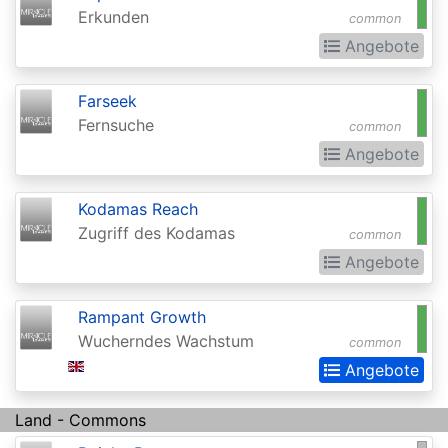
Erkunden
Extras
common
Angebote
Battle
for
Farseek
Zendikar
Fernsuche
common
Battlebond
Angebote
Beta
Kodamas Reach
Betrayers
Zugriff des Kodamas
common
of
Angebote
Kamigawa
Rampant Growth
Bloomburrow
Wucherndes Wachstum
common
Bloomburrow:
Angebote
Extras
Land - Commons
Born