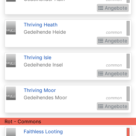
2015
Angebote
Commander
2016
Thriving Heath
Gedeihende Heide
common
Commander
Angebote
2017
Commander
Thriving Isle
2018
Gedeihende Insel
common
Angebote
Commander
2019
Thriving Moor
Commander
Gedeihendes Moor
common
2020
Angebote
(Ikoria)
Rot - Commons
Commander
Faithless Looting
2021