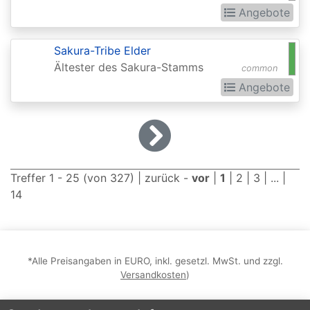
2015
Angebote
Commander
Sakura-Tribe Elder
2016
Ältester des Sakura-Stamms
common
Commander
Angebote
2017
Commander
2018
Commander
Treffer 1 - 25 (von 327) |
zurück
-
vor
|
1
|
2
|
3
| ... |
2019
14
Commander
2020
(Ikoria)
*Alle Preisangaben in EURO, inkl. gesetzl. MwSt. und zzgl.
Versandkosten
)
Commander
2021