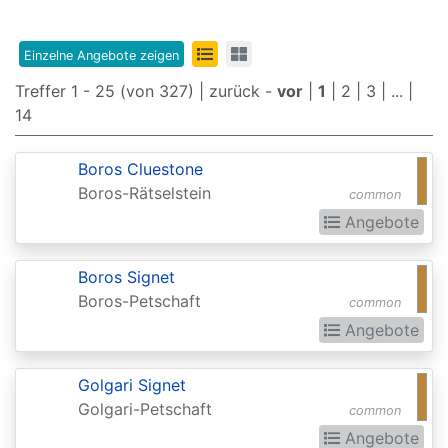
Edition
8th
Einzelne Angebote zeigen
Edition
Treffer 1 - 25 (von 327) |
zurück
-
vor
|
1
|
2
|
3
| ... |
14
9th
Edition
Boros Cluestone
Adventures
Boros-Rätselstein
common
in
Angebote
the
Boros Signet
Forgotten
Boros-Petschaft
common
Realms
Angebote
Adventures
in
Golgari Signet
the
Golgari-Petschaft
common
Forgotten
Angebote