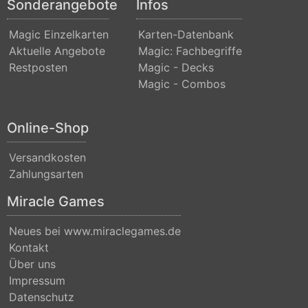
Sonderangebote
Infos
(Strixhaven)
Magic Einzelkarten
Karten-Datenbank
Commander
Aktuelle Angebote
Magic: Fachbegriffe
Anthology
Restposten
Magic - Decks
Magic - Combos
Commander
Anthology
II
Online-Shop
Commander
Versandkosten
Legends
Zahlungsarten
Commander
Miracle Games
Legends:
Neues bei www.miraclegames.de
Battle
Kontakt
for
Über uns
Baldurs
Impressum
Datenschutz
Gate