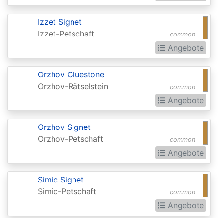
Realms:
Izzet Signet
Extras
Izzet-Petschaft
common
Aether
Angebote
Revolt
Aetherdrift
Orzhov Cluestone
Orzhov-Rätselstein
common
Aetherdrift:
Angebote
Extras
Alara
Orzhov Signet
Reborn
Orzhov-Petschaft
common
Angebote
Alliances
Alpha
Simic Signet
Amonkhet
Simic-Petschaft
common
Angebote
Amonkhet