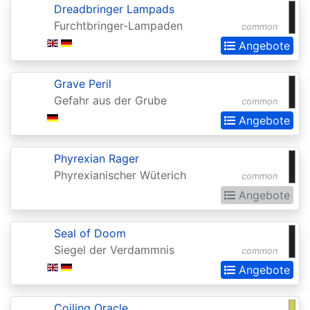
Dreadbringer Lampads
Extras
Furchtbringer-Lampaden
common
Battle
Angebote
for
Zendikar
Grave Peril
Gefahr aus der Grube
common
Battlebond
Angebote
Beta
Betrayers
Phyrexian Rager
Phyrexianischer Wüterich
of
common
Angebote
Kamigawa
Bloomburrow
Seal of Doom
Bloomburrow:
Siegel der Verdammnis
common
Extras
Angebote
Born
Coiling Oracle