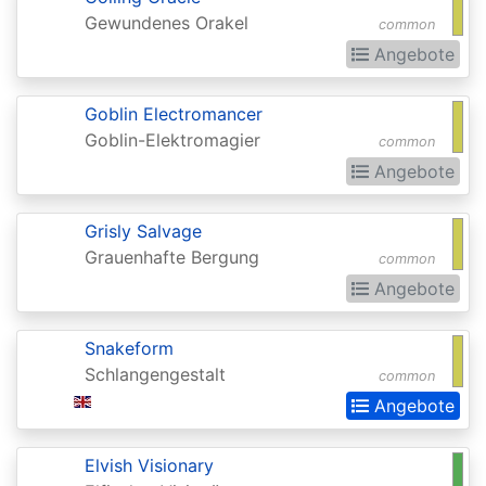
of
Gewundenes Orakel
common
the
Angebote
Gods
Buy-
Goblin Electromancer
Goblin-Elektromagier
a-
common
Angebote
Box
Promos
Grisly Salvage
Champions
Grauenhafte Bergung
common
of
Angebote
Kamigawa
Snakeform
Champs
Schlangengestalt
common
and
Angebote
States
Promos
Elvish Visionary