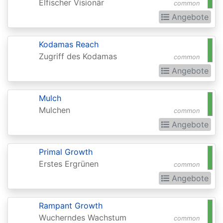
Chronicles
Elfischer Visionär
common
Angebote
Clash
Pack
Kodamas Reach
Promos
Zugriff des Kodamas
common
Coldsnap
Angebote
Coldsnap:
Mulch
Theme
Mulchen
common
Decks
Angebote
Commander
Commander
Primal Growth
Erstes Ergrünen
2013
common
Angebote
Commander
2014
Rampant Growth
Commander
Wucherndes Wachstum
common