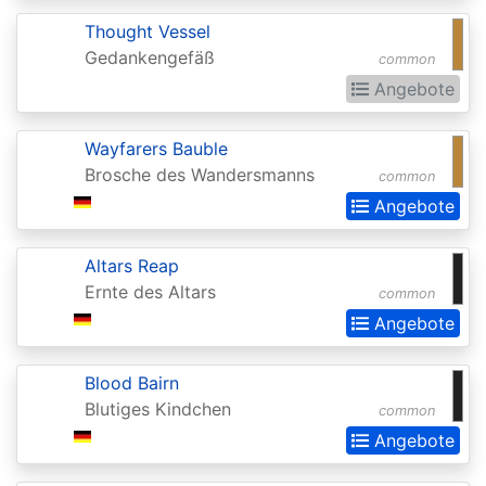
Invocations
Thought Vessel
Antiquities
Gedankengefäß
common
Apocalypse
Angebote
Arabian
Wayfarers Bauble
Nights
Brosche des Wandersmanns
common
Arena
Angebote
Promos
Altars Reap
Avacyn
Ernte des Altars
common
Restored
Angebote
Baldurs
Gate:
Blood Bairn
Commander
Blutiges Kindchen
common
Angebote
Baldurs
Gate: