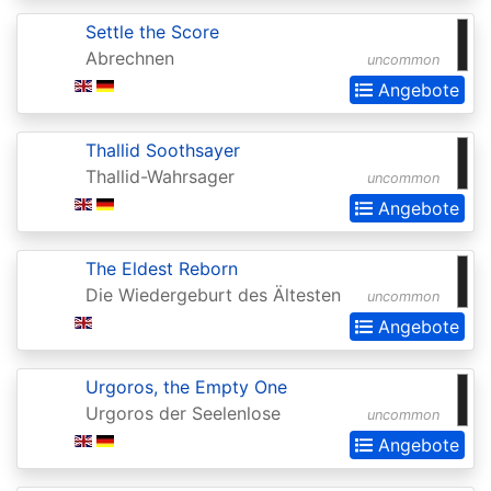
of
Settle the Score
the
Abrechnen
uncommon
Gods
Angebote
Buy-
a-
Thallid Soothsayer
Box
Thallid-Wahrsager
uncommon
Promos
Angebote
Champions
The Eldest Reborn
of
Die Wiedergeburt des Ältesten
uncommon
Kamigawa
Angebote
Champs
and
Urgoros, the Empty One
Urgoros der Seelenlose
uncommon
States
Angebote
Promos