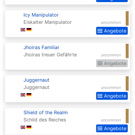
Realms:
Extras
Icy Manipulator
Eiskalter Manipulator
uncommon
Aether
Angebote
Revolt
Aetherdrift
Jhoiras Familiar
Jhoiras treuer Gefährte
Aetherdrift:
uncommon
Angebote
Extras
Alara
Juggernaut
Reborn
Juggernaut
uncommon
Alliances
Angebote
Alpha
Shield of the Realm
Amonkhet
Schild des Reiches
uncommon
Amonkhet
Angebote