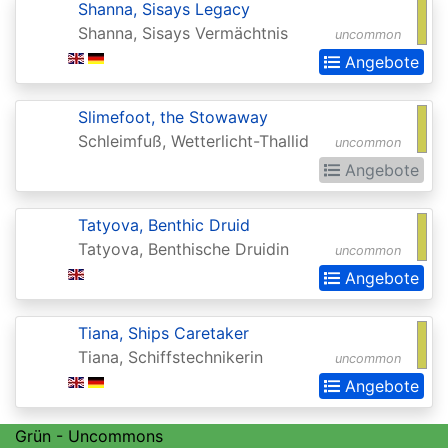
Shanna, Sisays Legacy
(Strixhaven)
Shanna, Sisays Vermächtnis
uncommon
Commander
Angebote
Anthology
Slimefoot, the Stowaway
Commander
Schleimfuß, Wetterlicht-Thallid
uncommon
Anthology
Angebote
II
Commander
Tatyova, Benthic Druid
Tatyova, Benthische Druidin
Legends
uncommon
Angebote
Commander
Legends:
Tiana, Ships Caretaker
Battle
Tiana, Schiffstechnikerin
uncommon
for
Angebote
Baldurs
Gate
Grün - Uncommons