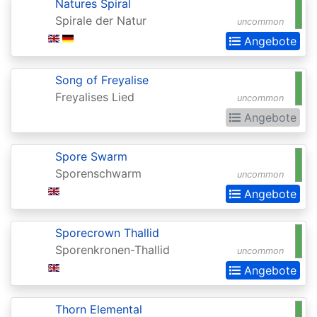
Natures Spiral
Spirale der Natur
Darksteel
uncommon
Angebote
Dissension
Dominaria
Song of Freyalise
Freyalises Lied
Dominaria
uncommon
Angebote
Remastered
Dominaria
Spore Swarm
Remastered:
Sporenschwarm
uncommon
Extras
Angebote
Dominaria
Sporecrown Thallid
United
Sporenkronen-Thallid
uncommon
Dominaria
Angebote
United:
Commander
Thorn Elemental