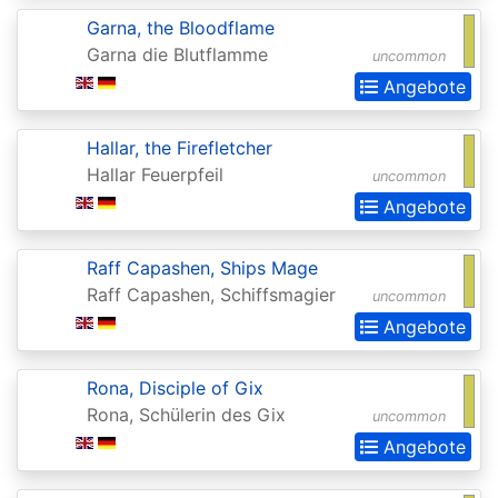
2015
Garna, the Bloodflame
Garna die Blutflamme
Commander
uncommon
Angebote
2016
Commander
Hallar, the Firefletcher
2017
Hallar Feuerpfeil
uncommon
Commander
Angebote
2018
Raff Capashen, Ships Mage
Commander
Raff Capashen, Schiffsmagier
uncommon
2019
Angebote
Commander
2020
Rona, Disciple of Gix
Rona, Schülerin des Gix
(Ikoria)
uncommon
Angebote
Commander
2021