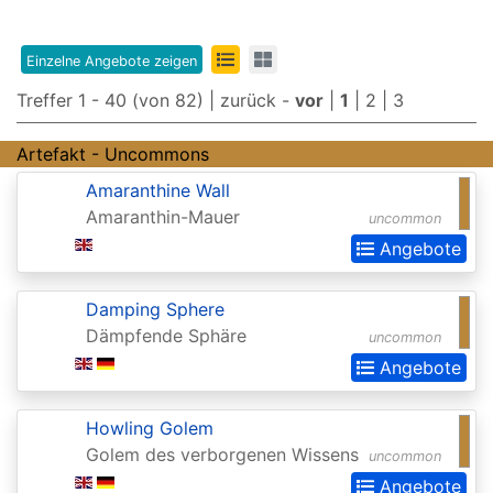
Edition
8th
Einzelne Angebote zeigen
Edition
Treffer 1 - 40 (von 82) |
zurück
-
vor
|
1
|
2
|
3
9th
Artefakt - Uncommons
Edition
Amaranthine Wall
Adventures
Amaranthin-Mauer
uncommon
in
Angebote
the
Forgotten
Damping Sphere
Dämpfende Sphäre
Realms
uncommon
Angebote
Adventures
in
Howling Golem
the
Golem des verborgenen Wissens
uncommon
Forgotten
Angebote