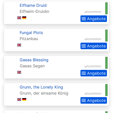
Elfhame Druid
Commander
Elfheim-Druidin
uncommon
Legends:
Angebote
Extras
Commander:
Fungal Plots
Forgotten
Pilzanbau
uncommon
Realms
Angebote
Conflux
Gaeas Blessing
Conspiracy
Gaeas Segen
uncommon
Conspiracy:
Angebote
Take
Grunn, the Lonely King
the
Grunn, der einsame König
uncommon
Crown
Angebote
Dark
Ascension