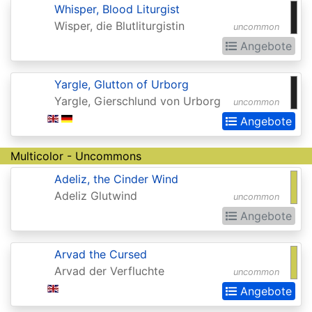
Chronicles
Whisper, Blood Liturgist
Clash
Wisper, die Blutliturgistin
uncommon
Pack
Angebote
Promos
Yargle, Glutton of Urborg
Coldsnap
Yargle, Gierschlund von Urborg
uncommon
Coldsnap:
Angebote
Theme
Multicolor - Uncommons
Decks
Adeliz, the Cinder Wind
Commander
Adeliz Glutwind
uncommon
Commander
Angebote
2013
Arvad the Cursed
Commander
Arvad der Verfluchte
uncommon
2014
Angebote
Commander