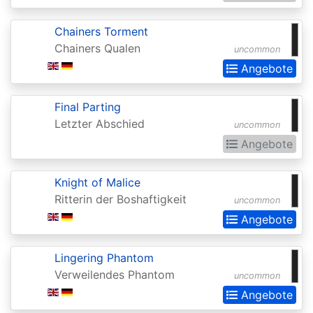
Extras
Chainers Torment
Battle
Chainers Qualen
uncommon
for
Angebote
Zendikar
Battlebond
Final Parting
Letzter Abschied
uncommon
Beta
Angebote
Betrayers
of
Knight of Malice
Kamigawa
Ritterin der Boshaftigkeit
uncommon
Angebote
Bloomburrow
Bloomburrow:
Lingering Phantom
Extras
Verweilendes Phantom
uncommon
Born
Angebote