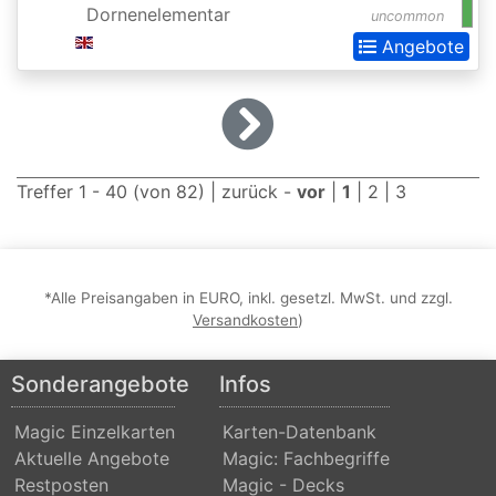
Dornenelementar
Dominaria
uncommon
Angebote
United:
Extras
Double
Masters
Treffer 1 - 40 (von 82) |
zurück
-
vor
|
1
|
2
|
3
Dragons
Maze
Dragons
*Alle Preisangaben in EURO, inkl. gesetzl. MwSt. und zzgl.
of
Versandkosten
)
Tarkir
Duel
Sonderangebote
Infos
Decks:
Magic Einzelkarten
Karten-Datenbank
Ajani
Aktuelle Angebote
Magic: Fachbegriffe
vs.
Restposten
Magic - Decks