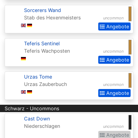
Invocations
Sorcerers Wand
Antiquities
Stab des Hexenmeisters
uncommon
Apocalypse
Angebote
Arabian
Teferis Sentinel
Nights
Teferis Wachposten
uncommon
Arena
Angebote
Promos
Avacyn
Urzas Tome
Urzas Zauberbuch
Restored
uncommon
Angebote
Baldurs
Gate:
Schwarz - Uncommons
Commander
Cast Down
Baldurs
Niederschlagen
uncommon
Gate:
Angebote