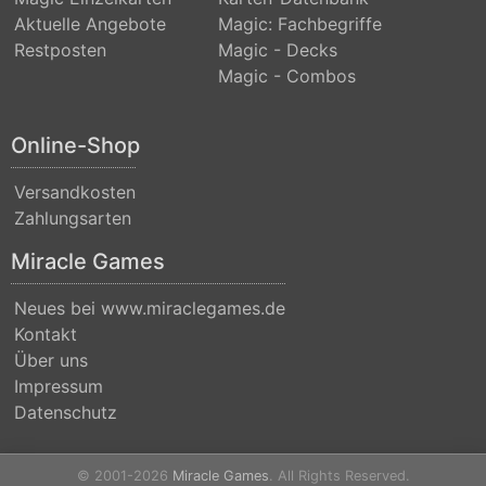
Nicol
Aktuelle Angebote
Magic: Fachbegriffe
Bolas
Restposten
Magic - Decks
Magic - Combos
Duel
Decks:
Online-Shop
Blessed
vs.
Versandkosten
Cursed
Zahlungsarten
Duel
Miracle Games
Decks:
Neues bei www.miraclegames.de
Divine
Kontakt
vs.
Über uns
Demonic
Impressum
Datenschutz
Duel
Decks:
© 2001-2026
Miracle Games
. All Rights Reserved.