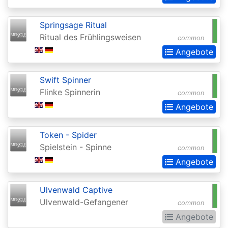
Commander
Springsage Ritual
Legends:
Ritual des Frühlingsweisen
common
Extras
Angebote
Commander:
Forgotten
Swift Spinner
Realms
Flinke Spinnerin
common
Angebote
Conflux
Conspiracy
Token - Spider
Conspiracy:
Spielstein - Spinne
common
Take
Angebote
the
Ulvenwald Captive
Crown
Ulvenwald-Gefangener
common
Dark
Angebote
Ascension