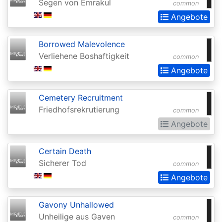
Segen von Emrakul
Invocations
common
Angebote
Antiquities
Apocalypse
Borrowed Malevolence
Verliehene Boshaftigkeit
Arabian
common
Angebote
Nights
Arena
Cemetery Recruitment
Promos
Friedhofsrekrutierung
common
Avacyn
Angebote
Restored
Certain Death
Baldurs
Sicherer Tod
common
Gate:
Angebote
Commander
Baldurs
Gavony Unhallowed
Unheilige aus Gaven
Gate:
common