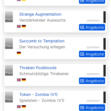
Angebote
of
the
Strange Augmentation
Gods
Verstärkender Auswuchs
common
Buy-
Angebote
a-
Box
Succumb to Temptation
Der Versuchung erliegen
Promos
common
Angebote
Champions
of
Thraben Foulbloods
Kamigawa
Schmutzblütige Thrabener
common
Champs
Angebote
and
Token - Zombie (V1)
States
Spielstein - Zombie (V1)
common
Promos
Angebote