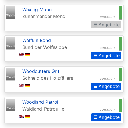
Darksteel
Waxing Moon
Zunehmender Mond
common
Dissension
Angebote
Dominaria
Dominaria
Wolfkin Bond
Bund der Wolfssippe
common
Remastered
Angebote
Dominaria
Remastered:
Woodcutters Grit
Extras
Schneid des Holzfällers
common
Dominaria
Angebote
United
Woodland Patrol
Dominaria
Waldland-Patrouille
common
United:
Angebote
Commander