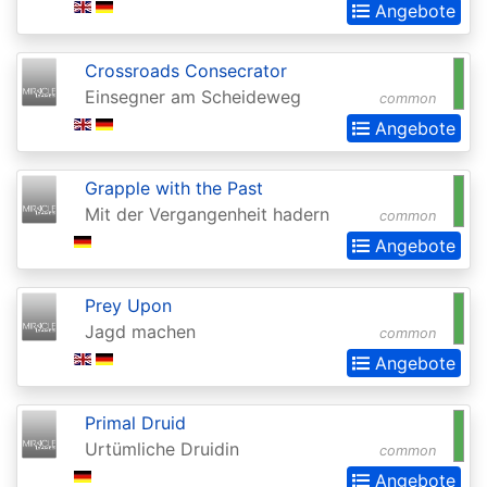
Angebote
(Strixhaven)
Commander
Crossroads Consecrator
Anthology
Einsegner am Scheideweg
common
Angebote
Commander
Anthology
Grapple with the Past
II
Mit der Vergangenheit hadern
common
Commander
Angebote
Legends
Prey Upon
Commander
Jagd machen
common
Legends:
Angebote
Battle
for
Primal Druid
Baldurs
Urtümliche Druidin
common
Gate
Angebote