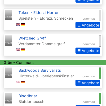
2015
Commander
Token - Eldrazi Horror
Spielstein - Eldrazi, Schrecken
2016
common
Angebote
Commander
2017
Wretched Gryff
Commander
Verdammter Dommelgreif
common
2018
Angebote
Commander
Grün - Commons
2019
Backwoods Survivalists
Commander
Hinterwald-Überlebenskünstler
common
2020
Angebote
(Ikoria)
Bloodbriar
Commander
Blutdornbusch
common
2021