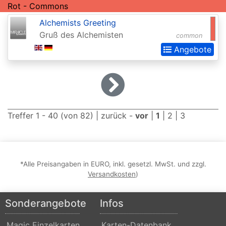
Rot - Commons
Dominaria
Alchemists Greeting
United:
Gruß des Alchemisten
common
Extras
Angebote
Double
Masters
Dragons
Maze
Treffer 1 - 40 (von 82) |
zurück
-
vor
|
1
|
2
|
3
Dragons
of
Tarkir
*Alle Preisangaben in EURO, inkl. gesetzl. MwSt. und zzgl.
Duel
Versandkosten
)
Decks:
Ajani
Sonderangebote
Infos
vs.
Magic Einzelkarten
Karten-Datenbank