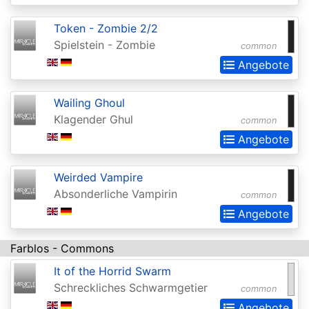
Chronicles
Clash
Token - Zombie 2/2
Spielstein - Zombie
Pack
common
Angebote
Promos
Coldsnap
Wailing Ghoul
Coldsnap:
Klagender Ghul
common
Theme
Angebote
Decks
Weirded Vampire
Commander
Absonderliche Vampirin
common
Commander
Angebote
2013
Farblos - Commons
Commander
It of the Horrid Swarm
2014
Schreckliches Schwarmgetier
common
Commander
Angebote