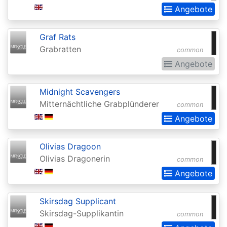
Angebote
Extras
Battle
Graf Rats
for
Grabratten
common
Zendikar
Angebote
Battlebond
Midnight Scavengers
Beta
Mitternächtliche Grabplünderer
common
Betrayers
Angebote
of
Kamigawa
Olivias Dragoon
Olivias Dragonerin
common
Bloomburrow
Angebote
Bloomburrow:
Extras
Skirsdag Supplicant
Skirsdag-Supplikantin
Born
common