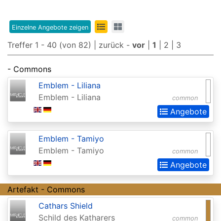
Edition
8th
Einzelne Angebote zeigen
Edition
Treffer 1 - 40 (von 82) |
zurück
-
vor
|
1
|
2
|
3
9th
- Commons
Edition
Emblem - Liliana
Adventures
Emblem - Liliana
common
in
Angebote
the
Forgotten
Emblem - Tamiyo
Emblem - Tamiyo
Realms
common
Angebote
Adventures
in
Artefakt - Commons
the
Cathars Shield
Forgotten
Schild des Katharers
common