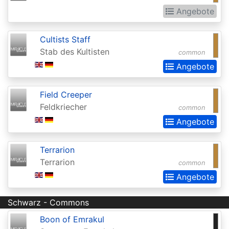
Realms:
Angebote
Extras
Cultists Staff
Aether
Stab des Kultisten
common
Revolt
Angebote
Aetherdrift
Aetherdrift:
Field Creeper
Feldkriecher
common
Extras
Angebote
Alara
Reborn
Terrarion
Alliances
Terrarion
common
Angebote
Alpha
Amonkhet
Schwarz - Commons
Amonkhet
Boon of Emrakul