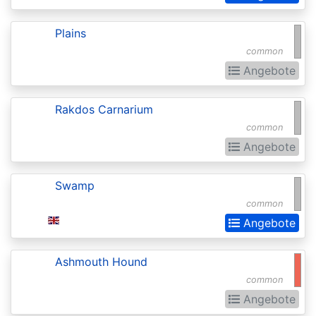
of
the
Plains
Gods
common
Buy-
Angebote
a-
Rakdos Carnarium
Box
common
Promos
Angebote
Champions
of
Swamp
Kamigawa
common
Angebote
Champs
and
Ashmouth Hound
States
common
Promos
Angebote