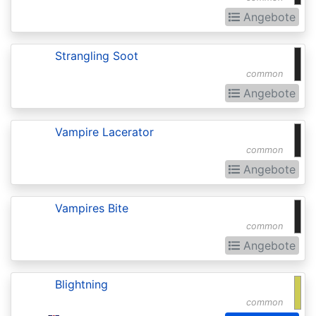
Invocations
Angebote
Antiquities
Apocalypse
Strangling Soot
common
Arabian
Angebote
Nights
Arena
Vampire Lacerator
Promos
common
Angebote
Avacyn
Restored
Vampires Bite
Baldurs
common
Gate:
Angebote
Commander
Blightning
Baldurs
common
Gate: