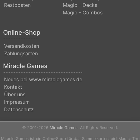
Restposten
Magic - Decks
(Strixhaven)
Magic - Combos
Commander
Anthology
Online-Shop
Commander
Versandkosten
Anthology
Zahlungsarten
II
Miracle Games
Commander
Legends
Neues bei www.miraclegames.de
Kontakt
Commander
Über uns
Legends:
Impressum
Battle
Datenschutz
for
Baldurs
© 2001-2026
Miracle Games
. All Rights Reserved.
Gate
Miracle Games ist ein Online-Shop für das Sammelkartenspiel Magic: The