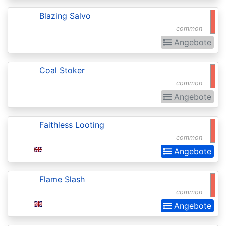
Chronicles
Blazing Salvo
Clash
common
Pack
Angebote
Promos
Coldsnap
Coal Stoker
common
Coldsnap:
Angebote
Theme
Decks
Faithless Looting
Commander
common
Commander
Angebote
2013
Flame Slash
Commander
common
2014
Angebote
Commander