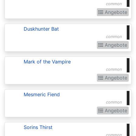
common
Realms:
Angebote
Extras
Aether
Duskhunter Bat
Revolt
common
Aetherdrift
Angebote
Aetherdrift:
Mark of the Vampire
Extras
common
Alara
Angebote
Reborn
Mesmeric Fiend
Alliances
common
Alpha
Angebote
Amonkhet
Sorins Thirst
Amonkhet
common