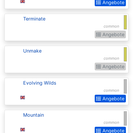
Angebote
Extras
Battle
Terminate
for
common
Zendikar
Angebote
Battlebond
Unmake
Beta
common
Betrayers
Angebote
of
Evolving Wilds
Kamigawa
common
Bloomburrow
Angebote
Bloomburrow:
Extras
Mountain
common
Born
Angebote