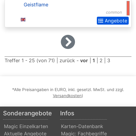
2015
Geistflame
common
Commander
Angebote
2016
Commander
2017
Commander
Treffer 1 - 25 (von 71) |
zurück
-
vor
|
1
|
2
|
3
2018
Commander
2019
*Alle Preisangaben in EURO, inkl. gesetzl. MwSt. und zzgl.
Commander
Versandkosten
)
2020
Sonderangebote
Infos
(Ikoria)
Commander
Magic Einzelkarten
Karten-Datenbank
2021
Aktuelle Angebote
Magic: Fachbegriffe