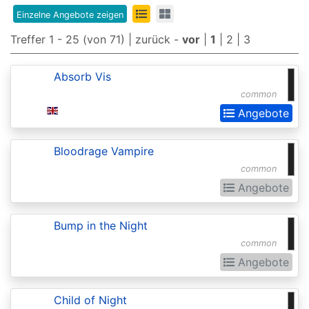
Edition
Einzelne Angebote zeigen
8th
Treffer 1 - 25 (von 71) |
zurück
-
vor
|
1
|
2
|
3
Edition
Absorb Vis
9th
common
Edition
Angebote
Adventures
in
Bloodrage Vampire
common
the
Angebote
Forgotten
Realms
Bump in the Night
Adventures
common
in
Angebote
the
Forgotten
Child of Night