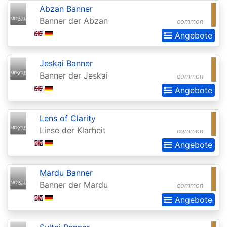
Realms:
Abzan Banner
Banner der Abzan
common
Extras
Angebote
Aether
Revolt
Jeskai Banner
Aetherdrift
Banner der Jeskai
common
Angebote
Aetherdrift:
Extras
Lens of Clarity
Alara
Linse der Klarheit
common
Reborn
Angebote
Alliances
Mardu Banner
Alpha
Banner der Mardu
common
Amonkhet
Angebote
Amonkhet