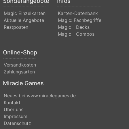
Sonderangebote
Infos
Nicol
Bolas
Magic Einzelkarten
Karten-Datenbank
Aktuelle Angebote
Magic: Fachbegriffe
Duel
Restposten
Magic - Decks
Decks:
Magic - Combos
Blessed
vs.
Online-Shop
Cursed
Versandkosten
Duel
Zahlungsarten
Decks:
Miracle Games
Divine
vs.
Neues bei www.miraclegames.de
Demonic
Kontakt
Über uns
Duel
Impressum
Decks:
Datenschutz