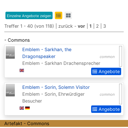
Edition
8th
Einzelne Angebote zeigen
Edition
Treffer 1 - 40 (von 118) |
zurück
-
vor
|
1
|
2
|
3
9th
- Commons
Edition
Emblem - Sarkhan, the
Adventures
Dragonspeaker
common
in
Emblem - Sarkhan Drachensprecher
the
Angebote
Forgotten
Emblem - Sorin, Solemn Visitor
Realms
Emblem - Sorin, Ehrwürdiger
common
Adventures
Besucher
in
Angebote
the
Artefakt - Commons
Forgotten