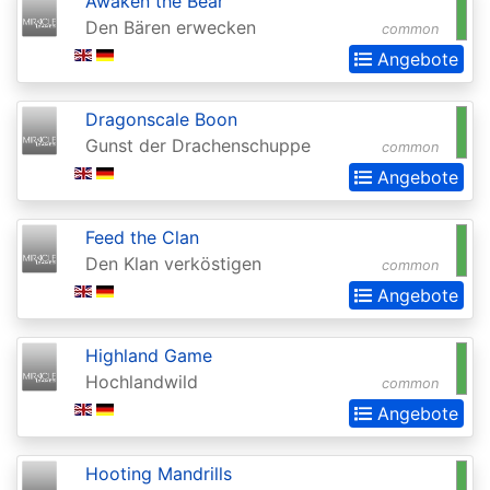
Awaken the Bear
Den Bären erwecken
common
Darksteel
Angebote
Dissension
Dominaria
Dragonscale Boon
Gunst der Drachenschuppe
common
Dominaria
Angebote
Remastered
Dominaria
Feed the Clan
Remastered:
Den Klan verköstigen
common
Extras
Angebote
Dominaria
Highland Game
United
Hochlandwild
common
Dominaria
Angebote
United:
Commander
Hooting Mandrills