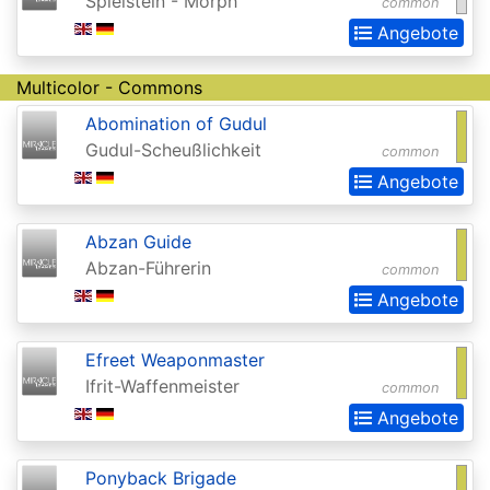
Spielstein - Morph
common
(Strixhaven)
Angebote
Commander
Multicolor - Commons
Anthology
Abomination of Gudul
Commander
Gudul-Scheußlichkeit
common
Anthology
Angebote
II
Commander
Abzan Guide
Abzan-Führerin
common
Legends
Angebote
Commander
Legends:
Efreet Weaponmaster
Battle
Ifrit-Waffenmeister
common
for
Angebote
Baldurs
Gate
Ponyback Brigade