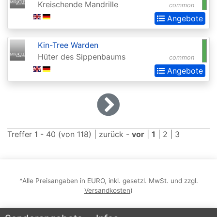
Kreischende Mandrille
common
Dominaria
Angebote
United:
Extras
Kin-Tree Warden
Double
Hüter des Sippenbaums
common
Masters
Angebote
Dragons
Maze
Dragons
of
Treffer 1 - 40 (von 118) |
zurück
-
vor
|
1
|
2
|
3
Tarkir
Duel
Decks:
*Alle Preisangaben in EURO, inkl. gesetzl. MwSt. und zzgl.
Versandkosten
)
Ajani
vs.