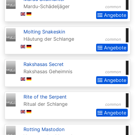
of
Mardu-Schädeljäger
common
the
Angebote
Gods
Buy-
Molting Snakeskin
Häutung der Schlange
a-
common
Angebote
Box
Promos
Rakshasas Secret
Champions
Rakshasas Geheimnis
common
of
Angebote
Kamigawa
Rite of the Serpent
Champs
Ritual der Schlange
common
and
Angebote
States
Promos
Rotting Mastodon