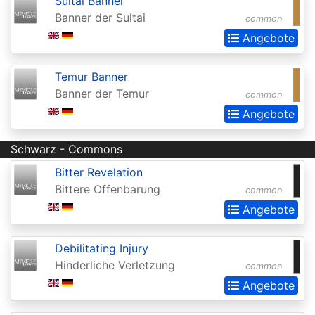
Sultai Banner
Invocations
Banner der Sultai
common
Antiquities
Angebote
Apocalypse
Temur Banner
Arabian
Banner der Temur
common
Nights
Angebote
Arena
Promos
Schwarz - Commons
Bitter Revelation
Avacyn
Bittere Offenbarung
common
Restored
Angebote
Baldurs
Gate:
Debilitating Injury
Commander
Hinderliche Verletzung
common
Angebote
Baldurs
Gate: