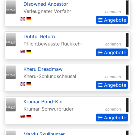
Disowned Ancestor
Extras
Verleugneter Vorfahr
common
Battle
Angebote
for
Zendikar
Dutiful Return
Pflichtbewusste Rückkehr
common
Battlebond
Angebote
Beta
Betrayers
Kheru Dreadmaw
Kheru-Schlundscheusal
of
common
Angebote
Kamigawa
Bloomburrow
Krumar Bond-Kin
Bloomburrow:
Krumar-Schwurbruder
common
Extras
Angebote
Born
Mardu Skullhunter