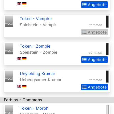
2015
Angebote
Commander
Token - Vampire
2016
Spielstein - Vampir
common
Commander
Angebote
2017
Token - Zombie
Commander
Spielstein - Zombie
common
2018
Angebote
Commander
2019
Unyielding Krumar
Unbeugsamer Krumar
Commander
common
Angebote
2020
(Ikoria)
Farblos - Commons
Commander
Token - Morph
2021