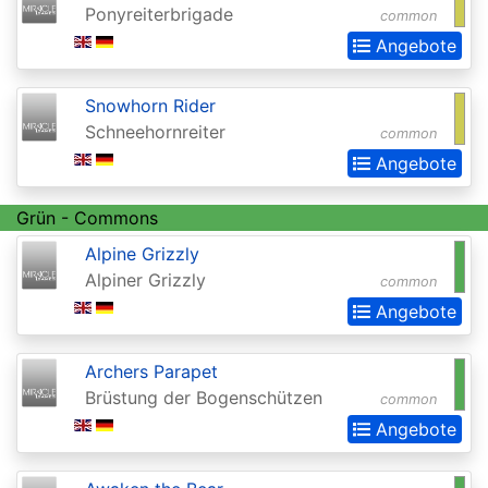
Ponyreiterbrigade
common
Commander
Angebote
Legends:
Extras
Snowhorn Rider
Commander:
Schneehornreiter
common
Forgotten
Angebote
Realms
Grün - Commons
Conflux
Alpine Grizzly
Conspiracy
Alpiner Grizzly
common
Angebote
Conspiracy:
Take
Archers Parapet
the
Brüstung der Bogenschützen
common
Crown
Angebote
Dark
Ascension