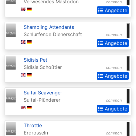
Chronicles
Verwesendes Mastodon
common
Angebote
Clash
Pack
Shambling Attendants
Promos
Schlurfende Dienerschaft
common
Coldsnap
Angebote
Coldsnap:
Sidisis Pet
Theme
Sidisis Schoßtier
common
Decks
Angebote
Commander
Commander
Sultai Scavenger
Sultai-Plünderer
2013
common
Angebote
Commander
2014
Throttle
Commander
Erdrosseln
common