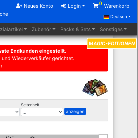
0
Neues Konto
Login
Warenkorb
uche
Deutsch
ialartikel
Zubehör
Packs
& Sets
Sonstiges
MAGIC-EDITIONEN
ate Endkunden eingestellt.
r und Wiederverkäufer gerichtet.
n
Seltenheit