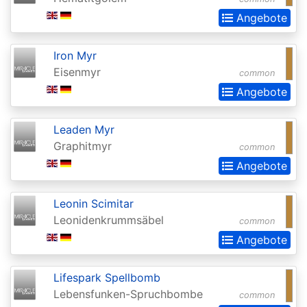
of
Angebote
the
Gods
Iron Myr
Buy-
Eisenmyr
common
a-
Angebote
Box
Leaden Myr
Promos
Graphitmyr
common
Champions
Angebote
of
Kamigawa
Leonin Scimitar
Leonidenkrummsäbel
Champs
common
Angebote
and
States
Lifespark Spellbomb
Promos
Lebensfunken-Spruchbombe
common