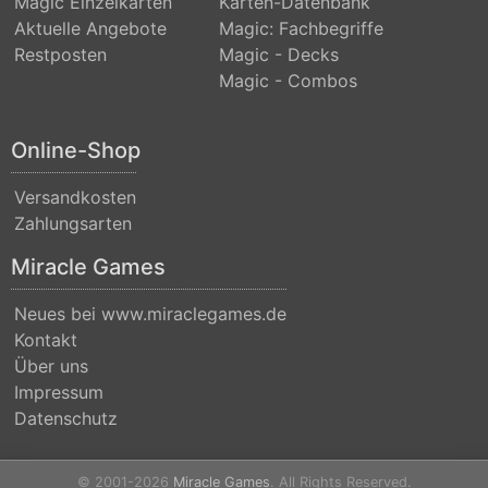
Magic Einzelkarten
Karten-Datenbank
(Strixhaven)
Aktuelle Angebote
Magic: Fachbegriffe
Restposten
Magic - Decks
Commander
Magic - Combos
Anthology
Commander
Online-Shop
Anthology
Versandkosten
II
Zahlungsarten
Commander
Miracle Games
Legends
Commander
Neues bei www.miraclegames.de
Kontakt
Legends:
Über uns
Battle
Impressum
for
Datenschutz
Baldurs
Gate
© 2001-2026
Miracle Games
. All Rights Reserved.