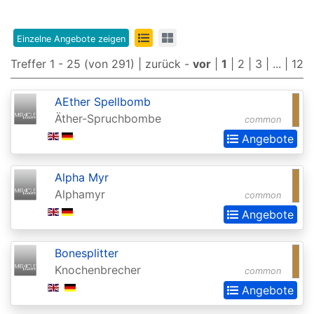
Edition
8th
Einzelne Angebote zeigen
Edition
Treffer 1 - 25 (von 291) |
zurück
-
vor
|
1
|
2
|
3
| ... |
12
9th
AEther Spellbomb
Edition
Äther-Spruchbombe
common
Adventures
Angebote
in
the
Alpha Myr
Alphamyr
Forgotten
common
Angebote
Realms
Adventures
Bonesplitter
in
Knochenbrecher
common
the
Angebote
Forgotten