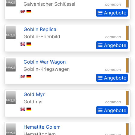
Galvanischer Schlüssel
common
Extras
Angebote
Battle
for
Goblin Replica
Zendikar
Goblin-Ebenbild
common
Angebote
Battlebond
Beta
Goblin War Wagon
Betrayers
Goblin-Kriegswagen
common
of
Angebote
Kamigawa
Gold Myr
Bloomburrow
Goldmyr
common
Bloomburrow:
Angebote
Extras
Hematite Golem
Born
Hematitgolem
common