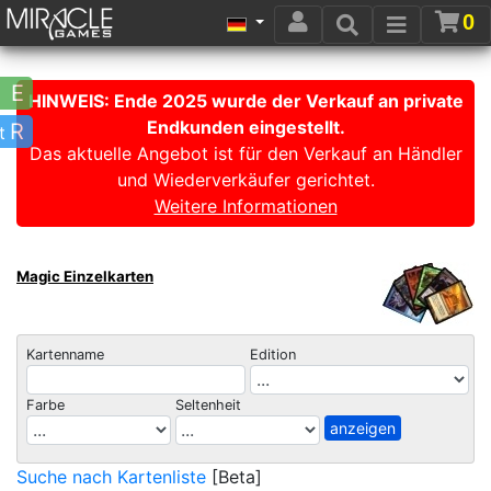
0
Einzelkarten
Einzelkarten
E
HINWEIS: Ende 2025 wurde der Verkauf an private
-
-
Endkunden eingestellt.
Edition
Seltenheit
R
t
Das aktuelle Angebot ist für den Verkauf an Händler
und Wiederverkäufer gerichtet.
10th
Mythic
Weitere Informationen
Edition
Rare
4th
Rare
Magic Einzelkarten
Edition
Uncommon
5th
Common
Kartenname
Edition
Edition
Timeshifted
6th
Farbe
Seltenheit
Edition
Suche nach Kartenliste
[Beta]
7th