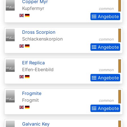
Copper Myr
Invocations
Kupfermyr
common
Antiquities
Angebote
Apocalypse
Dross Scorpion
Arabian
Schlackenskorpion
common
Nights
Angebote
Arena
Promos
Elf Replica
Elfen-Ebenbild
Avacyn
common
Angebote
Restored
Baldurs
Frogmite
Gate:
Frogmit
common
Commander
Angebote
Baldurs
Galvanic Key
Gate: