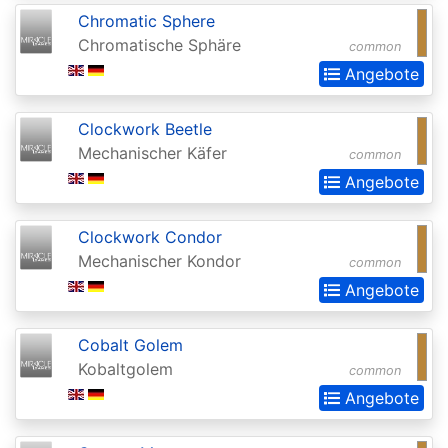
Realms:
Chromatic Sphere
Chromatische Sphäre
Extras
common
Angebote
Aether
Revolt
Clockwork Beetle
Aetherdrift
Mechanischer Käfer
common
Angebote
Aetherdrift:
Extras
Clockwork Condor
Alara
Mechanischer Kondor
common
Reborn
Angebote
Alliances
Cobalt Golem
Alpha
Kobaltgolem
common
Amonkhet
Angebote
Amonkhet