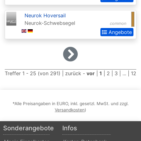
2015
Neurok Hoversail
Commander
Neurok-Schwebsegel
common
2016
Angebote
Commander
2017
Commander
2018
Treffer 1 - 25 (von 291) |
zurück
-
vor
|
1
|
2
|
3
| ... |
12
Commander
2019
Commander
*Alle Preisangaben in EURO, inkl. gesetzl. MwSt. und zzgl.
2020
Versandkosten
)
(Ikoria)
Sonderangebote
Infos
Commander
2021