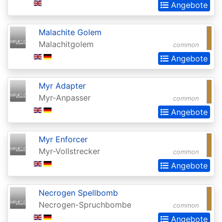
Chronicles
Angebote
Clash
Malachite Golem
Pack
Malachitgolem
common
Promos
Angebote
Coldsnap
Coldsnap:
Myr Adapter
Myr-Anpasser
Theme
common
Angebote
Decks
Commander
Myr Enforcer
Commander
Myr-Vollstrecker
common
2013
Angebote
Commander
Necrogen Spellbomb
2014
Necrogen-Spruchbombe
common
Commander
Angebote