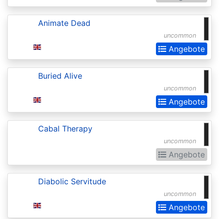
of
the
Animate Dead
Gods
uncommon
Buy-
Angebote
a-
Buried Alive
Box
uncommon
Promos
Angebote
Champions
of
Cabal Therapy
Kamigawa
uncommon
Angebote
Champs
and
Diabolic Servitude
States
uncommon
Promos
Angebote