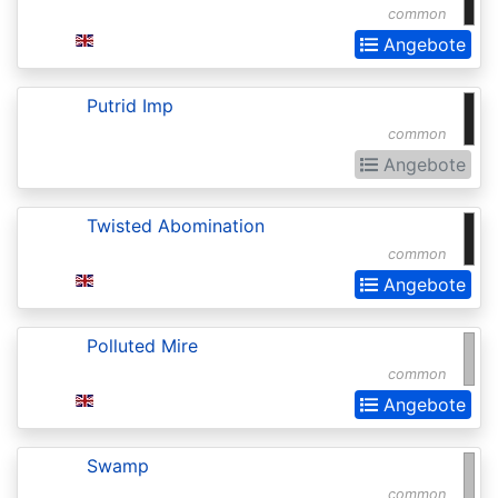
common
Realms:
Angebote
Extras
Aether
Putrid Imp
Revolt
common
Aetherdrift
Angebote
Aetherdrift:
Twisted Abomination
Extras
common
Alara
Angebote
Reborn
Polluted Mire
Alliances
common
Alpha
Angebote
Amonkhet
Swamp
Amonkhet
common