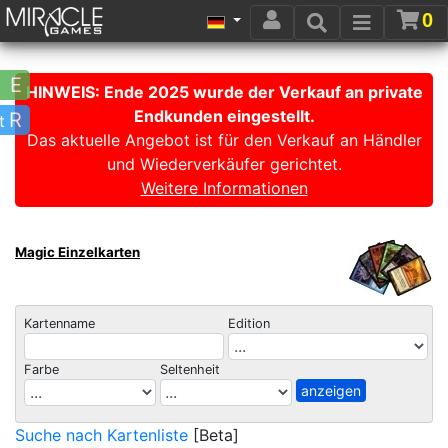
0
Einzelkarten
Einzelkarten
E
HINWEIS: Ende 2025 wurde der Verkauf an private
-
-
Endkunden eingestellt.
Edition
Seltenheit
R
t
Das aktuelle Angebot ist für den Verkauf an Händler
und Wiederverkäufer gerichtet.
10th
Mythic
Weitere Informationen
Edition
Rare
4th
Rare
Magic Einzelkarten
Edition
Uncommon
5th
Common
Kartenname
Edition
Edition
Timeshifted
6th
Farbe
Seltenheit
Edition
Suche nach Kartenliste
[Beta]
7th