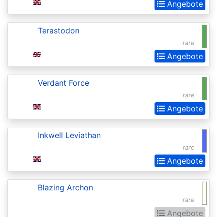
Angebote
Extras
Battle
Terastodon
for
rare
Zendikar
Angebote
Battlebond
Verdant Force
Beta
rare
Betrayers
Angebote
of
Inkwell Leviathan
Kamigawa
rare
Bloomburrow
Angebote
Bloomburrow:
Extras
Blazing Archon
rare
Born
Angebote