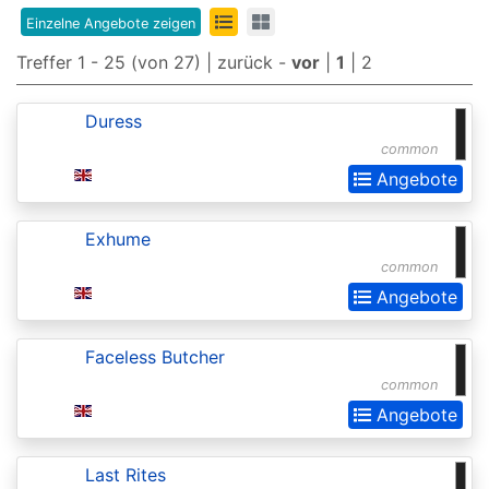
Edition
Einzelne Angebote zeigen
8th
Treffer 1 - 25 (von 27) |
zurück
-
vor
|
1
|
2
Edition
Duress
9th
common
Edition
Angebote
Adventures
in
Exhume
common
the
Angebote
Forgotten
Realms
Faceless Butcher
Adventures
common
in
Angebote
the
Forgotten
Last Rites