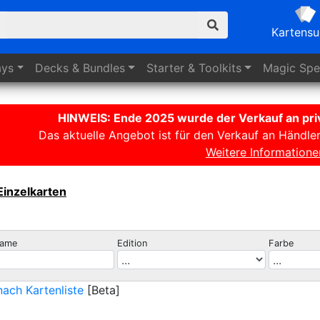
Kartens
ays
Decks
& Bundles
Starter
& Toolkits
Magic
Spez
HINWEIS: Ende 2025 wurde der Verkauf an priv
Das aktuelle Angebot ist für den Verkauf an Händle
Weitere Informatione
Einzelkarten
name
Edition
Farbe
ach Kartenliste
[Beta]