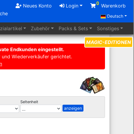
0
Neues Konto
Login
Warenkorb
uche
Deutsch
ialartikel
Zubehör
Packs
& Sets
Sonstiges
MAGIC-EDITIONEN
ate Endkunden eingestellt.
r und Wiederverkäufer gerichtet.
n
Seltenheit