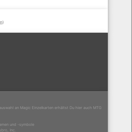
en
)
auswahl an Magic Einzelkarten erhältst Du hier auch MTG
namen und -symbole
bro, Inc.