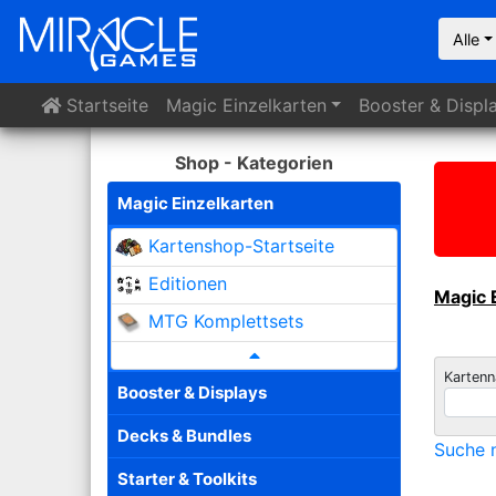
Alle
Startseite
Magic
Einzelkarten
Booster
& Displ
Shop - Kategorien
Magic Einzelkarten
Kartenshop-Startseite
Editionen
Magic 
MTG Komplettsets
Karten
Booster & Displays
Decks & Bundles
Suche n
Starter & Toolkits