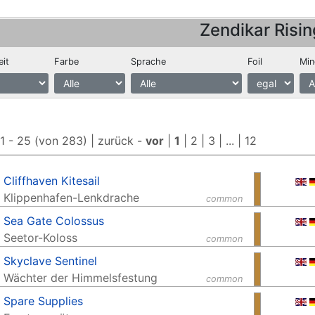
Zendikar Risin
eit
Farbe
Sprache
Foil
Min
 1 - 25 (von 283) |
zurück
-
vor
|
1
|
2
|
3
| ... |
12
Cliffhaven Kitesail
Klippenhafen-Lenkdrache
common
Sea Gate Colossus
Seetor-Koloss
common
Skyclave Sentinel
Wächter der Himmelsfestung
common
Spare Supplies