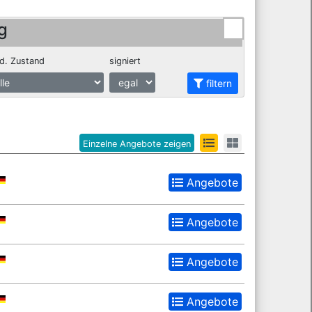
g
d. Zustand
signiert
filtern
Einzelne Angebote zeigen
Angebote
Angebote
Angebote
Angebote