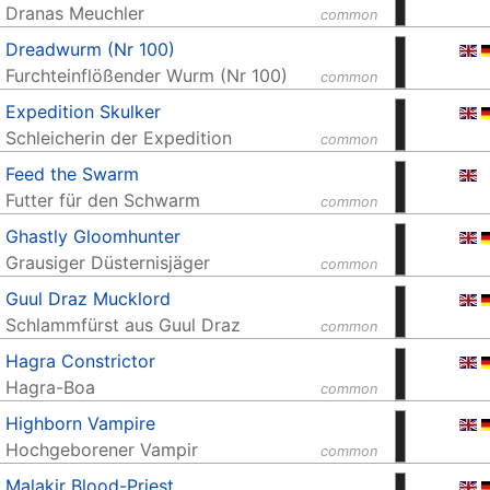
Dranas Meuchler
common
Dreadwurm (Nr 100)
Furchteinflößender Wurm (Nr 100)
common
Expedition Skulker
Schleicherin der Expedition
common
Feed the Swarm
Futter für den Schwarm
common
Ghastly Gloomhunter
Grausiger Düsternisjäger
common
Guul Draz Mucklord
Schlammfürst aus Guul Draz
common
Hagra Constrictor
Hagra-Boa
common
Highborn Vampire
Hochgeborener Vampir
common
Malakir Blood-Priest