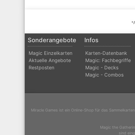
*
Sonderangebote
Infos
Magic Einzelkarten
Karten-Datenbank
Aktuelle Angebote
Magic: Fachbegriffe
Restposten
Magic - Decks
Magic - Combos
Miracle Games ist ein Online-Shop für das Sammelkarten
Magic the Gatheri
sind ein