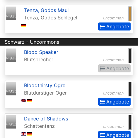
Invocations
Tenza, Godos Maul
Antiquities
Tenza, Godos Schlegel
uncommon
Apocalypse
Angebote
Arabian
Schwarz - Uncommons
Nights
Blood Speaker
Arena
Blutsprecher
uncommon
Promos
Angebote
Avacyn
Restored
Bloodthirsty Ogre
Blutdürstiger Oger
uncommon
Baldurs
Angebote
Gate:
Commander
Dance of Shadows
Baldurs
Schattentanz
uncommon
Gate:
Angebote