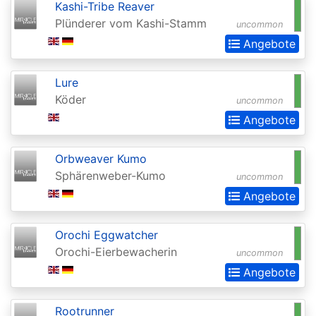
Kashi-Tribe Reaver
(Strixhaven)
Plünderer vom Kashi-Stamm
uncommon
Commander
Angebote
Anthology
Lure
Commander
Köder
uncommon
Anthology
Angebote
II
Commander
Orbweaver Kumo
Sphärenweber-Kumo
Legends
uncommon
Angebote
Commander
Legends:
Orochi Eggwatcher
Battle
Orochi-Eierbewacherin
uncommon
for
Angebote
Baldurs
Gate
Rootrunner