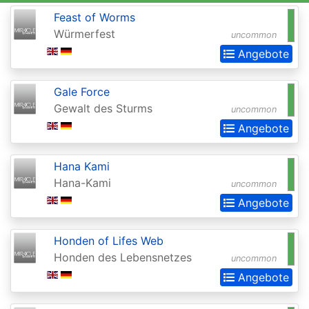
2015
Feast of Worms
Würmerfest
Commander
uncommon
Angebote
2016
Commander
Gale Force
2017
Gewalt des Sturms
uncommon
Commander
Angebote
2018
Hana Kami
Commander
Hana-Kami
uncommon
2019
Angebote
Commander
2020
Honden of Lifes Web
Honden des Lebensnetzes
(Ikoria)
uncommon
Angebote
Commander
2021