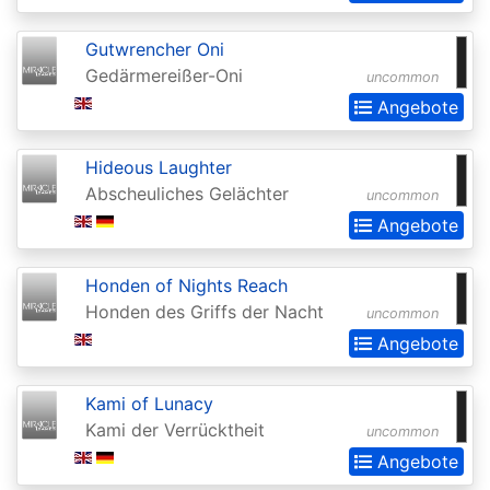
Extras
Gutwrencher Oni
Battle
Gedärmereißer-Oni
uncommon
for
Angebote
Zendikar
Battlebond
Hideous Laughter
Abscheuliches Gelächter
uncommon
Beta
Angebote
Betrayers
of
Honden of Nights Reach
Kamigawa
Honden des Griffs der Nacht
uncommon
Angebote
Bloomburrow
Bloomburrow:
Kami of Lunacy
Extras
Kami der Verrücktheit
uncommon
Born
Angebote