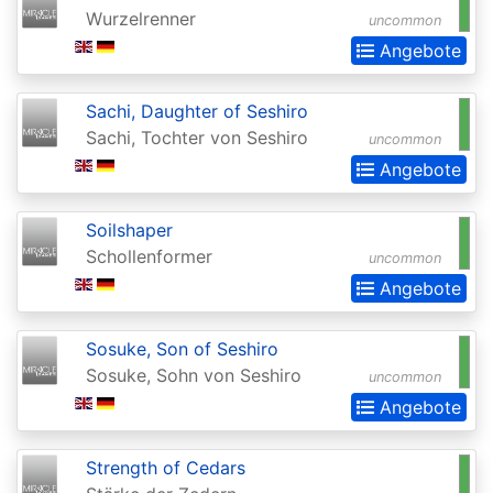
Wurzelrenner
uncommon
Commander
Angebote
Legends:
Extras
Sachi, Daughter of Seshiro
Commander:
Sachi, Tochter von Seshiro
uncommon
Forgotten
Angebote
Realms
Soilshaper
Conflux
Schollenformer
uncommon
Conspiracy
Angebote
Conspiracy:
Sosuke, Son of Seshiro
Take
Sosuke, Sohn von Seshiro
uncommon
the
Angebote
Crown
Dark
Strength of Cedars
Ascension