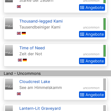
Stärke der Zedern
uncommon
Angebote
Darksteel
Dissension
Thousand-legged Kami
Dominaria
Tausendbeiniger Kami
uncommon
Angebote
Dominaria
Remastered
Time of Need
Dominaria
Zeit der Not
uncommon
Remastered:
Angebote
Extras
Land - Uncommons
Dominaria
Cloudcrest Lake
United
See am Himmelskamm
uncommon
Dominaria
Angebote
United:
Commander
Lantern-Lit Graveyard