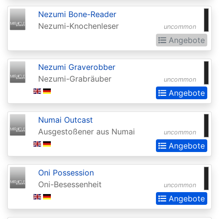
of
Nezumi Bone-Reader
the
Nezumi-Knochenleser
uncommon
Gods
Angebote
Buy-
a-
Nezumi Graverobber
Box
Nezumi-Grabräuber
uncommon
Promos
Angebote
Champions
Numai Outcast
of
Ausgestoßener aus Numai
uncommon
Kamigawa
Angebote
Champs
and
Oni Possession
Oni-Besessenheit
uncommon
States
Angebote
Promos