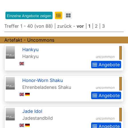
Edition
8th
Einzelne Angebote zeigen
Edition
Treffer 1 - 40 (von 88) |
zurück
-
vor
|
1
|
2
|
3
9th
Artefakt - Uncommons
Edition
Hankyu
Adventures
Hankyu
uncommon
in
Angebote
the
Forgotten
Honor-Worn Shaku
Ehrenbeladenes Shaku
Realms
uncommon
Angebote
Adventures
in
Jade Idol
the
Jadestandbild
uncommon
Forgotten
Angebote