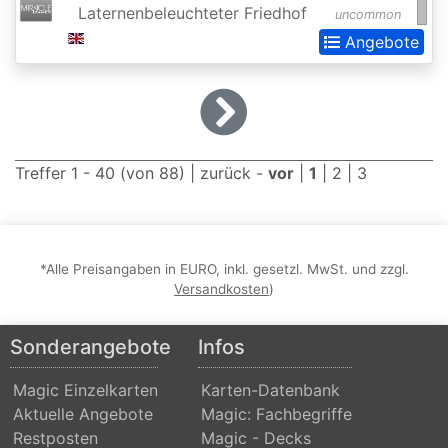
Laternenbeleuchteter Friedhof
Dominaria
uncommon
Angebote
United:
Extras
Double
Masters
Treffer 1 - 40 (von 88) |
zurück
-
vor
|
1
|
2
|
3
Dragons
Maze
Dragons
*Alle Preisangaben in EURO, inkl. gesetzl. MwSt. und zzgl.
of
Versandkosten
)
Tarkir
Duel
Sonderangebote
Infos
Decks:
Magic Einzelkarten
Karten-Datenbank
Ajani
Aktuelle Angebote
Magic: Fachbegriffe
vs.
Restposten
Magic - Decks