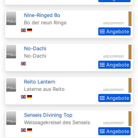
Realms:
Extras
Nine-Ringed Bo
Bo der neun Ringe
uncommon
Aether
Angebote
Revolt
Aetherdrift
No-Dachi
No-Dachi
Aetherdrift:
uncommon
Angebote
Extras
Alara
Reito Lantern
Reborn
Laterne aus Reito
uncommon
Alliances
Angebote
Alpha
Senseis Divining Top
Amonkhet
Weissagekreisel des Senseis
uncommon
Amonkhet
Angebote