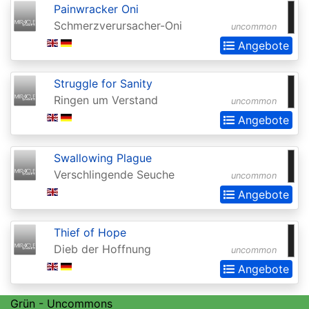
Chronicles
Painwracker Oni
Clash
Schmerzverursacher-Oni
uncommon
Pack
Angebote
Promos
Struggle for Sanity
Coldsnap
Ringen um Verstand
uncommon
Coldsnap:
Angebote
Theme
Decks
Swallowing Plague
Verschlingende Seuche
uncommon
Commander
Angebote
Commander
2013
Thief of Hope
Dieb der Hoffnung
uncommon
Commander
Angebote
2014
Commander
Grün - Uncommons