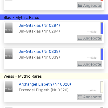
of
Angebote
the
Gods
Blau - Mythic Rares
Buy-
Jin-Gitaxias (Nr 0294)
Jin-Gitaxias (Nr 0294)
a-
mythic
Angebote
Box
Promos
Jin-Gitaxias (Nr 0339)
Champions
Jin-Gitaxias (Nr 0339)
mythic
of
Angebote
Kamigawa
Weiss - Mythic Rares
Champs
Archangel Elspeth (Nr 0320)
and
Erzengel Elspeth (Nr 0320)
mythic
States
Angebote
Promos