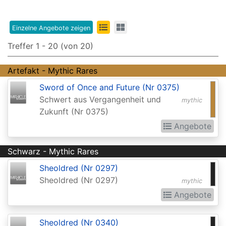
Edition
8th
Einzelne Angebote zeigen
Edition
Treffer 1 - 20 (von 20)
9th
Artefakt - Mythic Rares
Edition
Sword of Once and Future (Nr 0375)
Adventures
Schwert aus Vergangenheit und
mythic
in
Zukunft (Nr 0375)
the
Angebote
Forgotten
Schwarz - Mythic Rares
Realms
Sheoldred (Nr 0297)
Adventures
Sheoldred (Nr 0297)
mythic
in
Angebote
the
Forgotten
Sheoldred (Nr 0340)