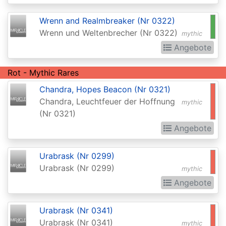
Extras
Wrenn and Realmbreaker (Nr 0322)
Battle
Wrenn und Weltenbrecher (Nr 0322)
mythic
for
Angebote
Zendikar
Rot - Mythic Rares
Battlebond
Chandra, Hopes Beacon (Nr 0321)
Beta
Chandra, Leuchtfeuer der Hoffnung
mythic
Betrayers
(Nr 0321)
of
Angebote
Kamigawa
Urabrask (Nr 0299)
Bloomburrow
Urabrask (Nr 0299)
mythic
Bloomburrow:
Angebote
Extras
Urabrask (Nr 0341)
Born
Urabrask (Nr 0341)
mythic