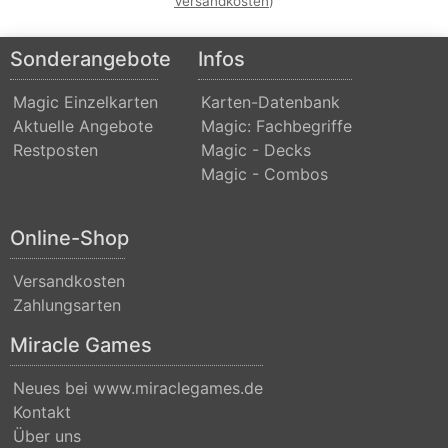
Versandkosten
)
2015
Commander
Sonderangebote
Infos
2016
Magic Einzelkarten
Karten-Datenbank
Commander
Aktuelle Angebote
Magic: Fachbegriffe
2017
Restposten
Magic - Decks
Magic - Combos
Commander
2018
Online-Shop
Commander
2019
Versandkosten
Zahlungsarten
Commander
Miracle Games
2020
(Ikoria)
Neues bei www.miraclegames.de
Commander
Kontakt
Über uns
2021