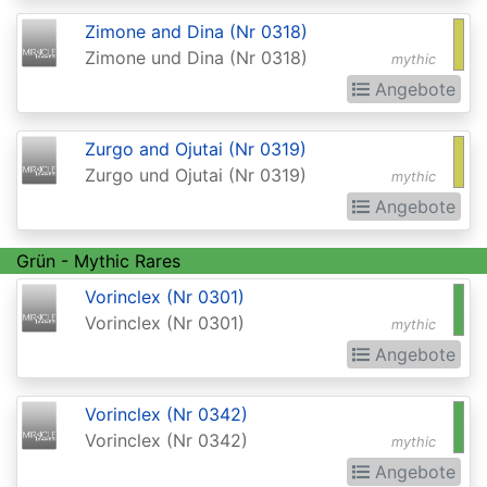
Invocations
Zimone and Dina (Nr 0318)
Antiquities
Zimone und Dina (Nr 0318)
mythic
Apocalypse
Angebote
Arabian
Zurgo and Ojutai (Nr 0319)
Nights
Zurgo und Ojutai (Nr 0319)
mythic
Arena
Angebote
Promos
Grün - Mythic Rares
Avacyn
Vorinclex (Nr 0301)
Restored
Vorinclex (Nr 0301)
mythic
Baldurs
Angebote
Gate:
Commander
Vorinclex (Nr 0342)
Vorinclex (Nr 0342)
Baldurs
mythic
Angebote
Gate: