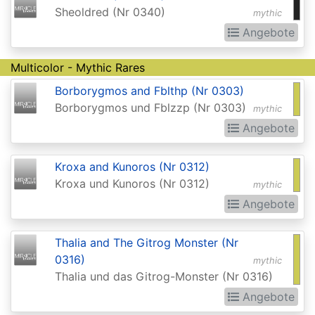
Realms:
Sheoldred (Nr 0340)
mythic
Extras
Angebote
Aether
Multicolor - Mythic Rares
Revolt
Borborygmos and Fblthp (Nr 0303)
Aetherdrift
Borborygmos und Fblzzp (Nr 0303)
mythic
Angebote
Aetherdrift:
Extras
Kroxa and Kunoros (Nr 0312)
Alara
Kroxa und Kunoros (Nr 0312)
mythic
Reborn
Angebote
Alliances
Thalia and The Gitrog Monster (Nr
Alpha
0316)
mythic
Amonkhet
Thalia und das Gitrog-Monster (Nr 0316)
Angebote
Amonkhet