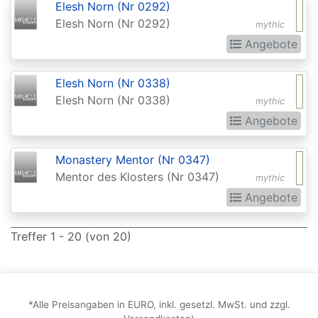
Chronicles
Elesh Norn (Nr 0292)
Elesh Norn (Nr 0292)
Clash
mythic
Angebote
Pack
Promos
Elesh Norn (Nr 0338)
Coldsnap
Elesh Norn (Nr 0338)
mythic
Coldsnap:
Angebote
Theme
Monastery Mentor (Nr 0347)
Decks
Mentor des Klosters (Nr 0347)
mythic
Commander
Angebote
Commander
2013
Treffer 1 - 20 (von 20)
Commander
2014
*Alle Preisangaben in EURO, inkl. gesetzl. MwSt. und zzgl.
Commander