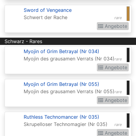
Invocations
Sword of Vengeance
Antiquities
Schwert der Rache
rare
Apocalypse
Angebote
Arabian
Schwarz - Rares
Nights
Myojin of Grim Betrayal (Nr 034)
Arena
Myojin des grausamen Verrats (Nr 034)
rare
Promos
Angebote
Avacyn
Restored
Myojin of Grim Betrayal (Nr 055)
Myojin des grausamen Verrats (Nr 055)
rare
Baldurs
Angebote
Gate:
Commander
Ruthless Technomancer (Nr 035)
Baldurs
Skrupelloser Technomagier (Nr 035)
rare
Gate:
Angebote