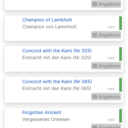
Chronicles
Angebote
Clash
Pack
Champion of Lambholt
Champion von Lammholt
Promos
rare
Angebote
Coldsnap
Coldsnap:
Concord with the Kami (Nr 025)
Theme
Eintracht mit den Kami (Nr 025)
rare
Decks
Angebote
Commander
Concord with the Kami (Nr 065)
Commander
Eintracht mit den Kami (Nr 065)
rare
2013
Angebote
Commander
Forgotten Ancient
2014
Vergessenes Urwesen
rare
Commander
Angebote