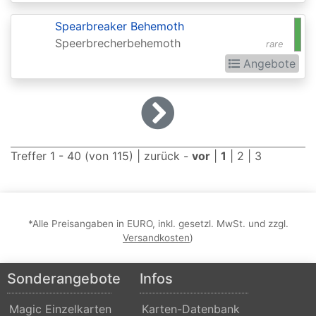
Dominaria
Spearbreaker Behemoth
United:
Speerbrecherbehemoth
rare
Extras
Angebote
Double
Masters
Dragons
Maze
Treffer 1 - 40 (von 115) |
zurück
-
vor
|
1
|
2
|
3
Dragons
of
Tarkir
*Alle Preisangaben in EURO, inkl. gesetzl. MwSt. und zzgl.
Versandkosten
)
Duel
Decks:
Sonderangebote
Infos
Ajani
vs.
Magic Einzelkarten
Karten-Datenbank