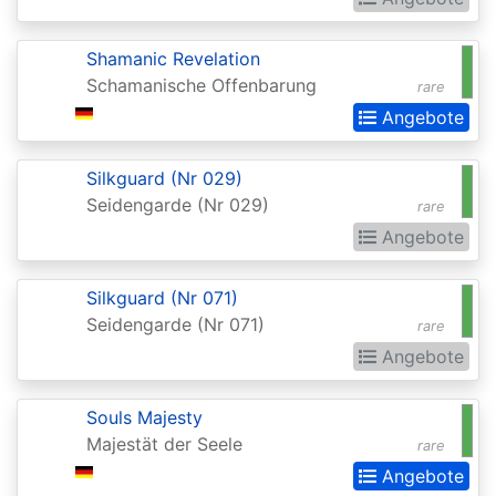
Darksteel
Shamanic Revelation
Dissension
Schamanische Offenbarung
rare
Dominaria
Angebote
Dominaria
Silkguard (Nr 029)
Remastered
Seidengarde (Nr 029)
rare
Dominaria
Angebote
Remastered:
Extras
Silkguard (Nr 071)
Seidengarde (Nr 071)
rare
Dominaria
Angebote
United
Dominaria
Souls Majesty
United:
Majestät der Seele
rare
Commander
Angebote