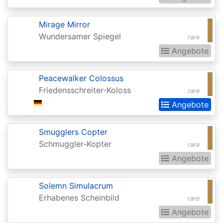
Realms:
Extras
Mirage Mirror
Wundersamer Spiegel
rare
Aether
Angebote
Revolt
Aetherdrift
Peacewalker Colossus
Friedensschreiter-Koloss
Aetherdrift:
rare
Angebote
Extras
Alara
Smugglers Copter
Reborn
Schmuggler-Kopter
rare
Alliances
Angebote
Alpha
Solemn Simulacrum
Amonkhet
Erhabenes Scheinbild
rare
Amonkhet
Angebote