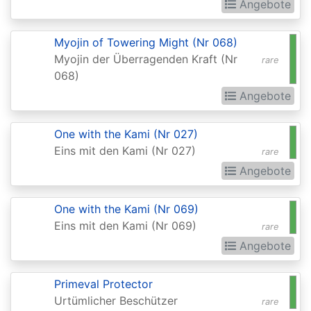
Angebote
(Strixhaven)
Commander
Myojin of Towering Might (Nr 068)
Myojin der Überragenden Kraft (Nr
Anthology
rare
068)
Commander
Angebote
Anthology
II
One with the Kami (Nr 027)
Eins mit den Kami (Nr 027)
Commander
rare
Angebote
Legends
Commander
One with the Kami (Nr 069)
Legends:
Eins mit den Kami (Nr 069)
rare
Battle
Angebote
for
Baldurs
Primeval Protector
Urtümlicher Beschützer
Gate
rare