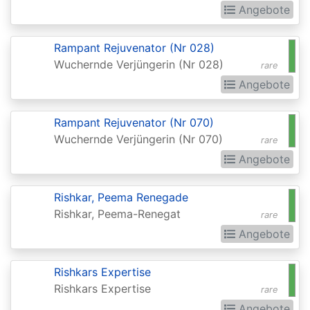
Angebote
Commander
Legends:
Rampant Rejuvenator (Nr 028)
Extras
Wuchernde Verjüngerin (Nr 028)
rare
Commander:
Angebote
Forgotten
Rampant Rejuvenator (Nr 070)
Realms
Wuchernde Verjüngerin (Nr 070)
rare
Conflux
Angebote
Conspiracy
Rishkar, Peema Renegade
Conspiracy:
Rishkar, Peema-Renegat
rare
Take
Angebote
the
Crown
Rishkars Expertise
Dark
Rishkars Expertise
rare
Ascension
Angebote