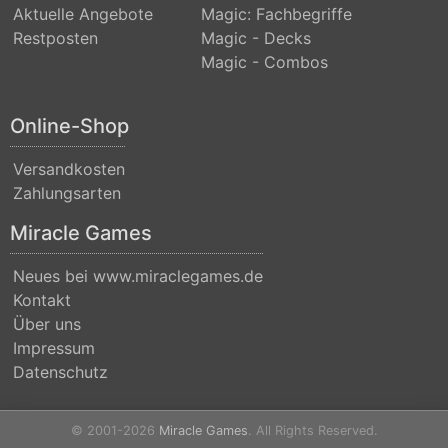
Nicol
Aktuelle Angebote
Magic: Fachbegriffe
Restposten
Magic - Decks
Bolas
Magic - Combos
Duel
Decks:
Online-Shop
Blessed
vs.
Versandkosten
Zahlungsarten
Cursed
Miracle Games
Duel
Decks:
Neues bei www.miraclegames.de
Divine
Kontakt
vs.
Über uns
Impressum
Demonic
Datenschutz
Duel
Decks:
© 2001-2026
Miracle Games
. All Rights Reserved.