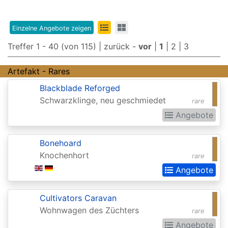
Edition
8th
Einzelne Angebote zeigen
Edition
Treffer 1 - 40 (von 115) |
zurück
-
vor
|
1
|
2
|
3
9th
Artefakt - Rares
Edition
Blackblade Reforged
Adventures
Schwarzklinge, neu geschmiedet
rare
in
Angebote
the
Forgotten
Bonehoard
Knochenhort
Realms
rare
Angebote
Adventures
in
Cultivators Caravan
the
Wohnwagen des Züchters
rare
Forgotten
Angebote