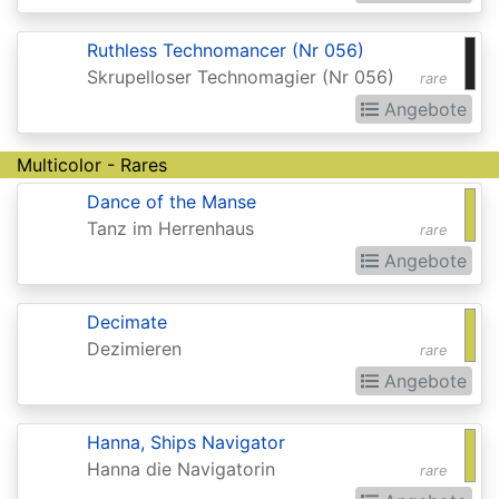
Extras
Ruthless Technomancer (Nr 056)
Battle
Skrupelloser Technomagier (Nr 056)
rare
for
Angebote
Zendikar
Multicolor - Rares
Battlebond
Dance of the Manse
Beta
Tanz im Herrenhaus
rare
Betrayers
Angebote
of
Kamigawa
Decimate
Dezimieren
rare
Bloomburrow
Angebote
Bloomburrow:
Extras
Hanna, Ships Navigator
Hanna die Navigatorin
Born
rare