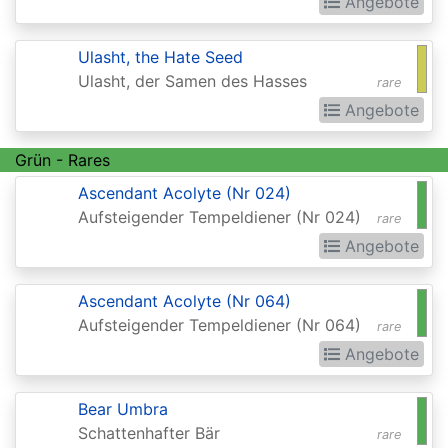
Angebote
of
the
Ulasht, the Hate Seed
Gods
Ulasht, der Samen des Hasses
rare
Buy-
Angebote
a-
Box
Grün - Rares
Promos
Ascendant Acolyte (Nr 024)
Aufsteigender Tempeldiener (Nr 024)
rare
Champions
Angebote
of
Kamigawa
Ascendant Acolyte (Nr 064)
Champs
Aufsteigender Tempeldiener (Nr 064)
rare
and
Angebote
States
Bear Umbra
Promos
Schattenhafter Bär
rare