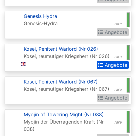
2015
Commander
Genesis Hydra
Genesis-Hydra
2016
rare
Angebote
Commander
2017
Kosei, Penitent Warlord (Nr 026)
Commander
Kosei, reumütiger Kriegsherr (Nr 026)
rare
2018
Angebote
Commander
Kosei, Penitent Warlord (Nr 067)
2019
Kosei, reumütiger Kriegsherr (Nr 067)
rare
Commander
Angebote
2020
(Ikoria)
Myojin of Towering Might (Nr 038)
Myojin der Überragenden Kraft (Nr
rare
Commander
038)
2021