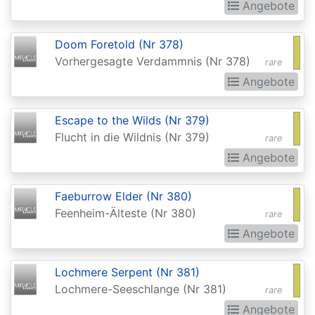
Angebote
Extras
Battle
Doom Foretold (Nr 378)
for
Vorhergesagte Verdammnis (Nr 378)
rare
Zendikar
Angebote
Battlebond
Escape to the Wilds (Nr 379)
Beta
Flucht in die Wildnis (Nr 379)
rare
Betrayers
Angebote
of
Faeburrow Elder (Nr 380)
Kamigawa
Feenheim-Älteste (Nr 380)
rare
Bloomburrow
Angebote
Bloomburrow:
Extras
Lochmere Serpent (Nr 381)
Lochmere-Seeschlange (Nr 381)
rare
Born
Angebote