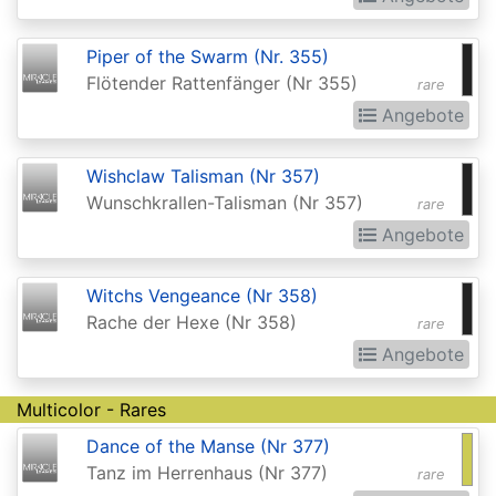
Invocations
Antiquities
Piper of the Swarm (Nr. 355)
Flötender Rattenfänger (Nr 355)
Apocalypse
rare
Angebote
Arabian
Nights
Wishclaw Talisman (Nr 357)
Arena
Wunschkrallen-Talisman (Nr 357)
rare
Promos
Angebote
Avacyn
Witchs Vengeance (Nr 358)
Restored
Rache der Hexe (Nr 358)
rare
Baldurs
Angebote
Gate:
Multicolor - Rares
Commander
Dance of the Manse (Nr 377)
Baldurs
Tanz im Herrenhaus (Nr 377)
rare
Gate: