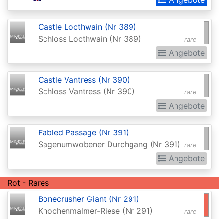
(Strixhaven)
Castle Locthwain (Nr 389)
Commander
Schloss Locthwain (Nr 389)
rare
Anthology
Angebote
Commander
Anthology
Castle Vantress (Nr 390)
II
Schloss Vantress (Nr 390)
rare
Angebote
Commander
Legends
Fabled Passage (Nr 391)
Commander
Sagenumwobener Durchgang (Nr 391)
rare
Legends:
Angebote
Battle
Rot - Rares
for
Baldurs
Bonecrusher Giant (Nr 291)
Knochenmalmer-Riese (Nr 291)
rare
Gate