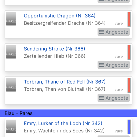
Darksteel
Opportunistic Dragon (Nr 364)
Dissension
Besitzergreifender Drache (Nr 364)
rare
Dominaria
Angebote
Dominaria
Sundering Stroke (Nr 366)
Remastered
Zerteilender Hieb (Nr 366)
rare
Dominaria
Angebote
Remastered:
Extras
Torbran, Thane of Red Fell (Nr 367)
Torbran, Than von Bluthall (Nr 367)
rare
Dominaria
Angebote
United
Dominaria
Blau - Rares
United:
Emry, Lurker of the Loch (Nr 342)
Emry, Wächterin des Sees (Nr 342)
Commander
rare