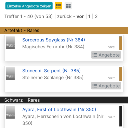
Edition
Einzelne Angebote zeigen
8th
Treffer 1 - 40 (von 53) |
zurück
-
vor
|
1
|
2
Edition
Artefakt - Rares
9th
Sorcerous Spyglass (Nr 384)
Edition
Magisches Fernrohr (Nr 384)
rare
Adventures
Angebote
in
Stonecoil Serpent (Nr 385)
the
Steinerne Schlange (Nr 385)
rare
Forgotten
Angebote
Realms
Adventures
Schwarz - Rares
in
Ayara, First of Locthwain (Nr 350)
the
Ayara, Herrscherin von Locthwain (Nr
rare
350)
Forgotten