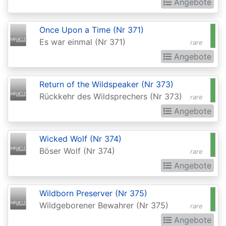
Chronicles
Angebote
Clash
Once Upon a Time (Nr 371)
Pack
Es war einmal (Nr 371)
rare
Promos
Angebote
Coldsnap
Return of the Wildspeaker (Nr 373)
Coldsnap:
Rückkehr des Wildsprechers (Nr 373)
rare
Theme
Angebote
Decks
Commander
Wicked Wolf (Nr 374)
Böser Wolf (Nr 374)
Commander
rare
Angebote
2013
Commander
Wildborn Preserver (Nr 375)
2014
Wildgeborener Bewahrer (Nr 375)
rare
Commander
Angebote