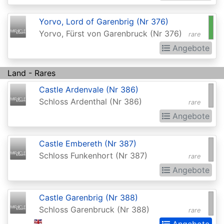
2015
Yorvo, Lord of Garenbrig (Nr 376)
Commander
Yorvo, Fürst von Garenbruck (Nr 376)
rare
2016
Angebote
Commander
2017
Land - Rares
Castle Ardenvale (Nr 386)
Commander
Schloss Ardenthal (Nr 386)
rare
2018
Angebote
Commander
2019
Castle Embereth (Nr 387)
Schloss Funkenhort (Nr 387)
Commander
rare
Angebote
2020
(Ikoria)
Castle Garenbrig (Nr 388)
Commander
Schloss Garenbruck (Nr 388)
rare
2021
Angebote