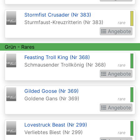
of
the
Stormfist Crusader (Nr 383)
Gods
Sturmfaust-Kreuzritterin (Nr 383)
rare
Buy-
Angebote
a-
Grün - Rares
Box
Feasting Troll King (Nr 368)
Promos
Schmausender Trollkönig (Nr 368)
rare
Champions
Angebote
of
Kamigawa
Gilded Goose (Nr 369)
Goldene Gans (Nr 369)
rare
Champs
Angebote
and
States
Lovestruck Beast (Nr 299)
Promos
Verliebtes Biest (Nr 299)
rare