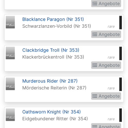
Angebote
Realms:
Extras
Blacklance Paragon (Nr 351)
Aether
Schwarzlanzen-Vorbild (Nr 351)
rare
Revolt
Angebote
Aetherdrift
Clackbridge Troll (Nr 353)
Aetherdrift:
Klackerbrückentroll (Nr 353)
rare
Extras
Angebote
Alara
Reborn
Murderous Rider (Nr 287)
Mörderische Reiterin (Nr 287)
rare
Alliances
Angebote
Alpha
Amonkhet
Oathsworn Knight (Nr 354)
Eidgebundener Ritter (Nr 354)
rare
Amonkhet
Angebote