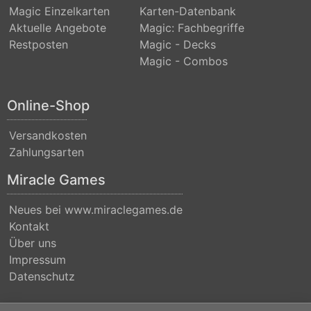
Nicol
Magic Einzelkarten
Karten-Datenbank
Aktuelle Angebote
Magic: Fachbegriffe
Bolas
Restposten
Magic - Decks
Duel
Magic - Combos
Decks:
Blessed
Online-Shop
vs.
Versandkosten
Cursed
Zahlungsarten
Duel
Miracle Games
Decks:
Divine
Neues bei www.miraclegames.de
vs.
Kontakt
Über uns
Demonic
Impressum
Duel
Datenschutz
Decks: