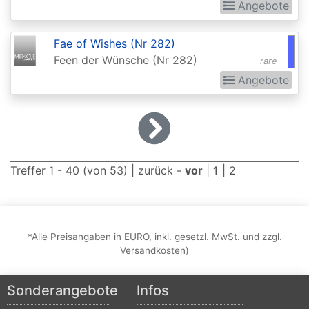
Angebote
Dominaria
United:
Fae of Wishes (Nr 282)
Extras
Feen der Wünsche (Nr 282)
rare
Double
Angebote
Masters
Dragons
Maze
Dragons
Treffer 1 - 40 (von 53) |
zurück
-
vor
|
1
|
2
of
Tarkir
Duel
*Alle Preisangaben in EURO, inkl. gesetzl. MwSt. und zzgl.
Versandkosten
)
Decks:
Ajani
Sonderangebote
Infos
vs.