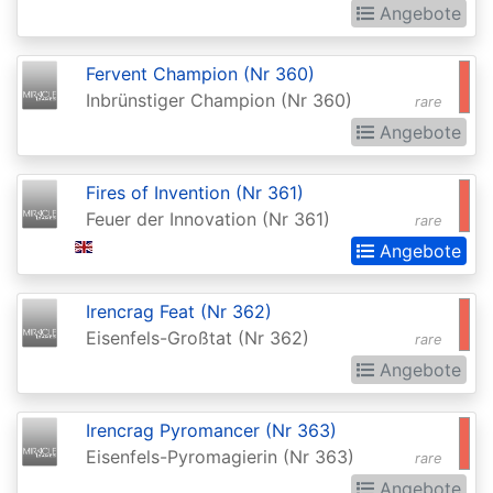
Angebote
Commander
Legends:
Fervent Champion (Nr 360)
Extras
Inbrünstiger Champion (Nr 360)
rare
Commander:
Angebote
Forgotten
Fires of Invention (Nr 361)
Realms
Feuer der Innovation (Nr 361)
rare
Conflux
Angebote
Conspiracy
Irencrag Feat (Nr 362)
Conspiracy:
Eisenfels-Großtat (Nr 362)
rare
Take
Angebote
the
Crown
Irencrag Pyromancer (Nr 363)
Dark
Eisenfels-Pyromagierin (Nr 363)
rare
Ascension
Angebote