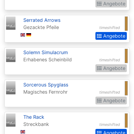
of
Angebote
the
Gods
Serrated Arrows
Gezackte Pfeile
timeshifted
Buy-
Angebote
a-
Box
Solemn Simulacrum
Promos
Erhabenes Scheinbild
timeshifted
Champions
Angebote
of
Sorcerous Spyglass
Kamigawa
Magisches Fernrohr
timeshifted
Champs
Angebote
and
States
The Rack
Promos
Streckbank
timeshifted
Angebote