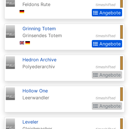
Invocations
Feldons Rute
timeshifted
Antiquities
Angebote
Apocalypse
Grinning Totem
Arabian
Grinsendes Totem
timeshifted
Nights
Angebote
Arena
Hedron Archive
Promos
Polyederarchiv
timeshifted
Avacyn
Angebote
Restored
Baldurs
Hollow One
Leerwandler
Gate:
timeshifted
Angebote
Commander
Baldurs
Leveler
Gate:
Gleichmacher