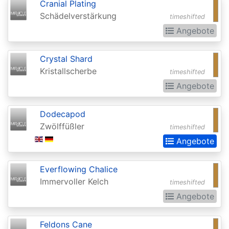
Cranial Plating
Realms:
Schädelverstärkung
timeshifted
Extras
Angebote
Aether
Revolt
Crystal Shard
Kristallscherbe
timeshifted
Aetherdrift
Angebote
Aetherdrift:
Extras
Dodecapod
Zwölffüßler
Alara
timeshifted
Angebote
Reborn
Alliances
Everflowing Chalice
Alpha
Immervoller Kelch
timeshifted
Angebote
Amonkhet
Amonkhet
Feldons Cane