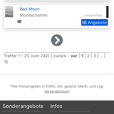
2015
Bad Moon
Commander
Mondschatten
timeshifted
2016
Angebote
Commander
2017
Commander
2018
Treffer 1 - 25 (von 242) |
zurück
-
vor
|
1
|
2
|
3
| ... |
10
Commander
2019
Commander
*Alle Preisangaben in EURO, inkl. gesetzl. MwSt. und zzgl.
2020
Versandkosten
)
(Ikoria)
Commander
Sonderangebote
Infos
2021