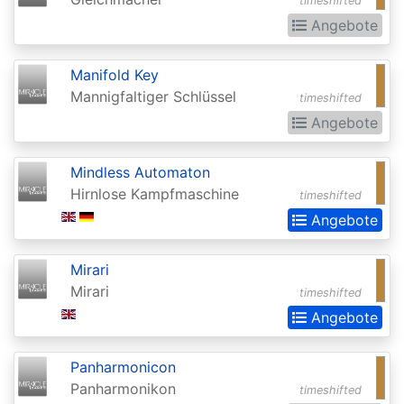
timeshifted
Extras
Angebote
Battle
Manifold Key
for
Mannigfaltiger Schlüssel
timeshifted
Zendikar
Angebote
Battlebond
Beta
Mindless Automaton
Hirnlose Kampfmaschine
timeshifted
Betrayers
Angebote
of
Kamigawa
Mirari
Bloomburrow
Mirari
timeshifted
Angebote
Bloomburrow:
Extras
Panharmonicon
Born
Panharmonikon
timeshifted