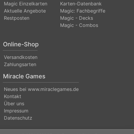
Magic Einzelkarten
Karten-Datenbank
(Strixhaven)
Aktuelle Angebote
Magic: Fachbegriffe
Commander
Restposten
Magic - Decks
Magic - Combos
Anthology
Commander
Online-Shop
Anthology
II
Versandkosten
Zahlungsarten
Commander
Legends
Miracle Games
Commander
Neues bei www.miraclegames.de
Legends:
Kontakt
Battle
Über uns
Impressum
for
Datenschutz
Baldurs
Gate