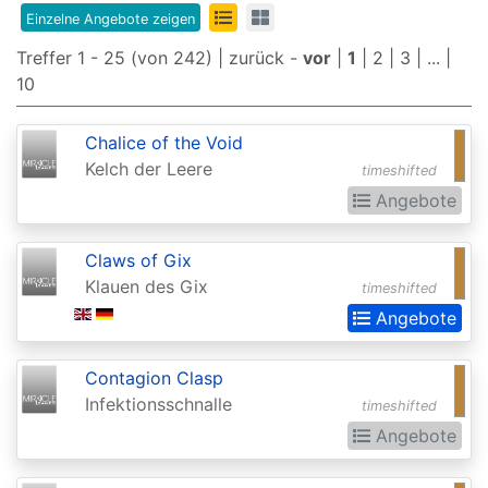
Edition
Einzelne Angebote zeigen
Treffer 1 - 25 (von 242) |
zurück
-
vor
|
1
|
2
|
3
| ... |
8th
10
Edition
9th
Chalice of the Void
Edition
Kelch der Leere
timeshifted
Angebote
Adventures
in
Claws of Gix
the
Klauen des Gix
timeshifted
Forgotten
Angebote
Realms
Adventures
Contagion Clasp
Infektionsschnalle
in
timeshifted
Angebote
the
Forgotten