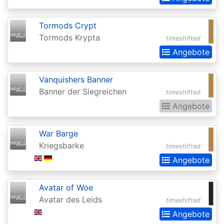
Chronicles
Clash
Tormods Crypt
Pack
Tormods Krypta
timeshifted
Promos
Angebote
Coldsnap
Vanquishers Banner
Coldsnap:
Banner der Siegreichen
timeshifted
Theme
Angebote
Decks
Commander
War Barge
Kriegsbarke
timeshifted
Commander
Angebote
2013
Commander
Avatar of Woe
2014
Avatar des Leids
timeshifted
Angebote
Commander