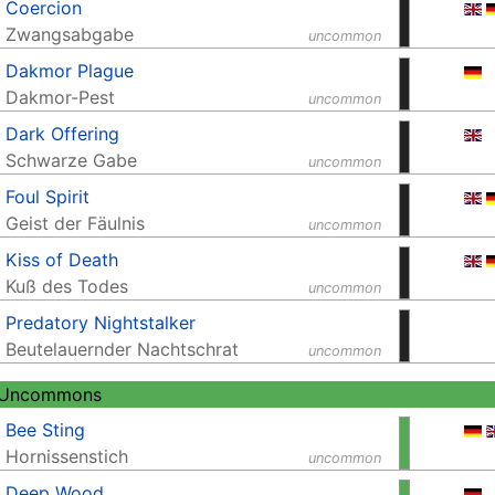
Coercion
Zwangsabgabe
uncommon
Dakmor Plague
Dakmor-Pest
uncommon
Dark Offering
Schwarze Gabe
uncommon
Foul Spirit
Geist der Fäulnis
uncommon
Kiss of Death
Kuß des Todes
uncommon
Predatory Nightstalker
Beutelauernder Nachtschrat
uncommon
 Uncommons
Bee Sting
Hornissenstich
uncommon
Deep Wood