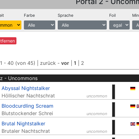
Portal 2 - Uncom
eit
Farbe
Sprache
Foil
Min
ntfernen
 1 - 40 (von 45) |
zurück
-
vor
|
1
|
2
z - Uncommons
Abyssal Nightstalker
Höllischer Nachtschrat
uncommon
Bloodcurdling Scream
Blutstockender Schrei
uncommon
Brutal Nightstalker
Brutaler Nachtschrat
uncommon