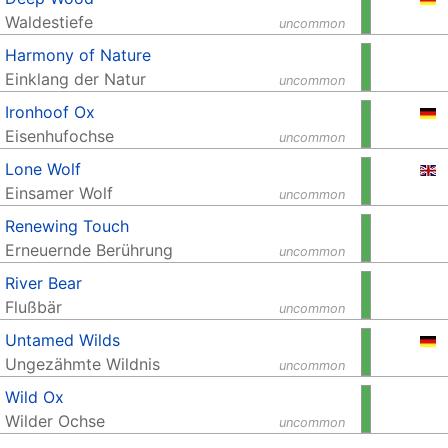
Waldestiefe
uncommon
Harmony of Nature
Einklang der Natur
uncommon
Ironhoof Ox
Eisenhufochse
uncommon
Lone Wolf
Einsamer Wolf
uncommon
Renewing Touch
Erneuernde Berührung
uncommon
River Bear
Flußbär
uncommon
Untamed Wilds
Ungezähmte Wildnis
uncommon
Wild Ox
Wilder Ochse
uncommon