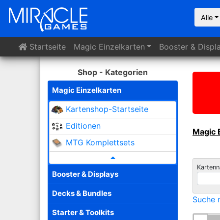
Alle
Startseite
Magic
Einzelkarten
Booster
& Displ
Shop - Kategorien
Magic Einzelkarten
Kartenshop-Startseite
Editionen
Magic 
MTG Komplettsets
Karten
Booster & Displays
Decks & Bundles
Suche n
Starter & Toolkits