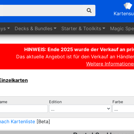
Kartens
ays
Decks
& Bundles
Starter
& Toolkits
Magic
Spez
HINWEIS: Ende 2025 wurde der Verkauf an priv
Das aktuelle Angebot ist für den Verkauf an Händle
Weitere Informatione
Einzelkarten
name
Edition
Farbe
ach Kartenliste
[Beta]