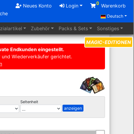
0
Neues Konto
Login
Warenkorb
uche
Deutsch
ialartikel
Zubehör
Packs
& Sets
Sonstiges
MAGIC-EDITIONEN
ate Endkunden eingestellt.
r und Wiederverkäufer gerichtet.
n
Seltenheit