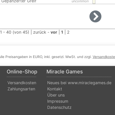
Gepanzerter Greif
uncommon
 1 - 40 (von 45) |
zurück
-
vor
|
1
|
2
Alle Preisangaben in EURO, inkl. gesetzl. MwSt. und zzgl.
Versandkost
Online-Shop
Miracle Games
Versandkosten
Neues bei www.miraclegames.de
Zahlungsarten
Kontakt
Über uns
Impressum
Datenschutz