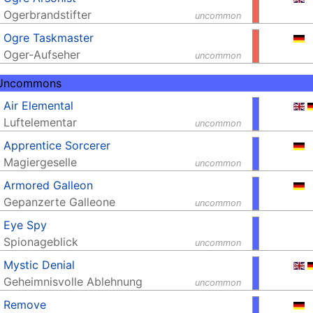
Ogerbrandstifter
uncommon
Ogre Taskmaster
Oger-Aufseher
uncommon
 Uncommons
Air Elemental
Luftelementar
uncommon
Apprentice Sorcerer
Magiergeselle
uncommon
Armored Galleon
Gepanzerte Galleone
uncommon
Eye Spy
Spionageblick
uncommon
Mystic Denial
Geheimnisvolle Ablehnung
uncommon
Remove