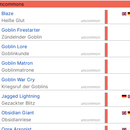
Uncommons
Blaze
Heiße Glut
uncommon
Goblin Firestarter
Zündelnder Goblin
uncommon
Goblin Lore
Goblinkunde
uncommon
Goblin Matron
Goblinmatrone
uncommon
Goblin War Cry
Kriegsruf der Goblins
uncommon
Jagged Lightning
Gezackter Blitz
uncommon
Obsidian Giant
Obsidianriese
uncommon
Ogre Arsonist