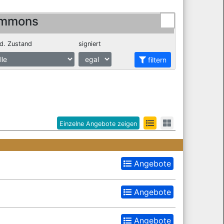
ommons
d. Zustand
signiert
filtern
Einzelne Angebote zeigen
Angebote
Angebote
Angebote