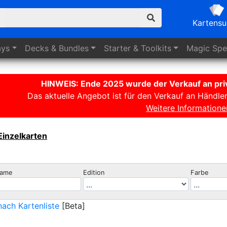
Kartens
ays
Decks
& Bundles
Starter
& Toolkits
Magic
Spez
HINWEIS: Ende 2025 wurde der Verkauf an priv
Das aktuelle Angebot ist für den Verkauf an Händle
Weitere Informatione
Einzelkarten
name
Edition
Farbe
ach Kartenliste
[Beta]