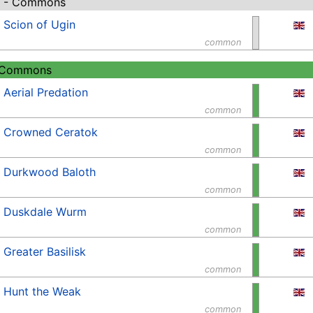
s - Commons
Scion of Ugin
common
 Commons
Aerial Predation
common
Crowned Ceratok
common
Durkwood Baloth
common
Duskdale Wurm
common
Greater Basilisk
common
Hunt the Weak
common