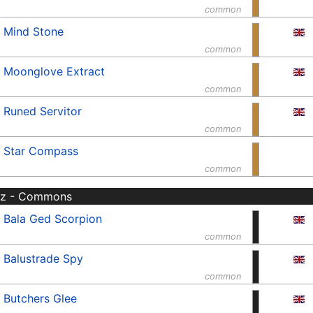
common
Mind Stone
common
Moonglove Extract
common
Runed Servitor
common
Star Compass
common
rz - Commons
Bala Ged Scorpion
common
Balustrade Spy
common
Butchers Glee