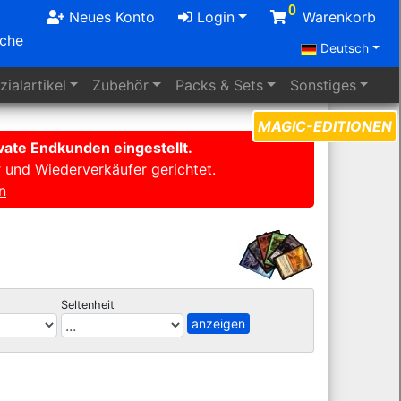
0
Neues Konto
Login
Warenkorb
uche
Deutsch
ialartikel
Zubehör
Packs
& Sets
Sonstiges
MAGIC-EDITIONEN
ate Endkunden eingestellt.
r und Wiederverkäufer gerichtet.
n
Seltenheit