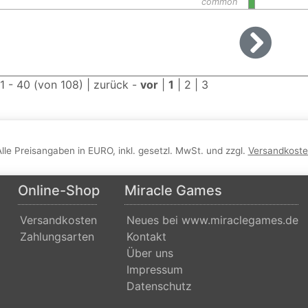
common
 1 - 40 (von 108) |
zurück
-
vor
|
1
|
2
|
3
Alle Preisangaben in EURO, inkl. gesetzl. MwSt. und zzgl.
Versandkost
Online-Shop
Miracle Games
Versandkosten
Neues bei www.miraclegames.de
Zahlungsarten
Kontakt
Über uns
Impressum
Datenschutz