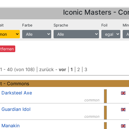
Iconic Masters - C
eit
Farbe
Sprache
Foil
Min
ntfernen
 1 - 40 (von 108) |
zurück
-
vor
|
1
|
2
|
3
kt - Commons
Darksteel Axe
common
Guardian Idol
common
Manakin