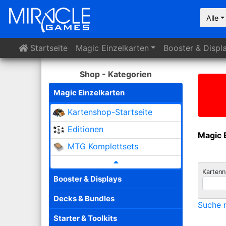
Alle
Startseite
Magic
Einzelkarten
Booster
& Displ
Shop - Kategorien
Magic Einzelkarten
Kartenshop-Startseite
Editionen
Magic 
MTG Komplettsets
Karten
Booster & Displays
Decks & Bundles
Suche n
Starter & Toolkits