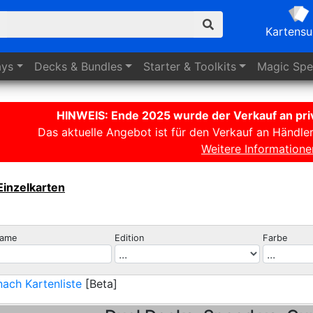
Kartens
ays
Decks
& Bundles
Starter
& Toolkits
Magic
Spez
HINWEIS: Ende 2025 wurde der Verkauf an priv
Das aktuelle Angebot ist für den Verkauf an Händle
Weitere Informatione
Einzelkarten
name
Edition
Farbe
ach Kartenliste
[Beta]