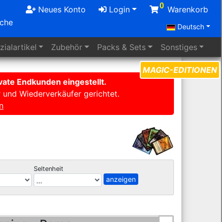
0
Neues Konto
Login
Warenkorb
uche
Deutsch
ialartikel
Zubehör
Packs
& Sets
Sonstiges
MAGIC-EDITIONEN
ate Endkunden eingestellt.
r und Wiederverkäufer gerichtet.
n
Seltenheit