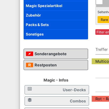
Magic Spezialartikel
Seltenh
Zubehör
Packs & Sets
Filter e
Sonstiges
Treffer
Sonderangebote
Multico
Restposten
Magic - Infos
User-Decks
Rot - R
Combos