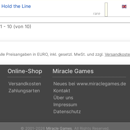
Hold the Line
rare
 1 - 10 (von 10)
Alle Preisangaben in EURO, inkl. gesetzl. MwSt. und zzgl.
Versandkost
Online-Shop
Miracle Games
Versandkosten
Neues bei www.miraclegames.de
Zahlungsarten
Kontakt
Über uns
Impressum
Datenschutz
© 2001-2026
Miracle Games
. All Rights Reserved.