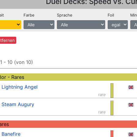
Duel Decks: Speed vs. Cu
eit
Farbe
Sprache
Foil
Min
ntfernen
 1 - 10 (von 10)
lor - Rares
Lightning Angel
rare
Steam Augury
rare
ares
Banefire