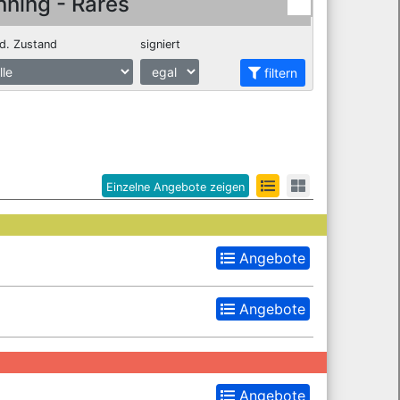
nning - Rares
d. Zustand
signiert
filtern
Einzelne Angebote zeigen
Angebote
Angebote
Angebote