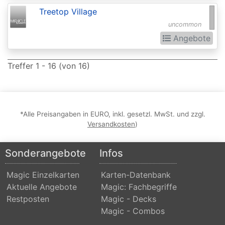
of
Treetop Village
the
uncommon
Gods
Angebote
Buy-
a-
Treffer 1 - 16 (von 16)
Box
Promos
Champions
*Alle Preisangaben in EURO, inkl. gesetzl. MwSt. und zzgl.
Versandkosten
)
of
Kamigawa
Sonderangebote
Infos
Champs
Magic Einzelkarten
Karten-Datenbank
and
Aktuelle Angebote
Magic: Fachbegriffe
States
Restposten
Magic - Decks
Promos
Magic - Combos