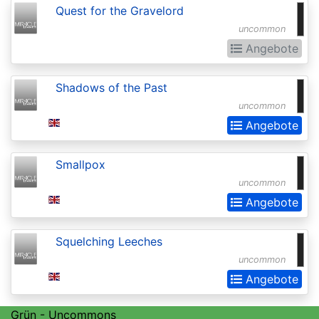
Quest for the Gravelord
Realms:
uncommon
Extras
Angebote
Aether
Revolt
Shadows of the Past
Aetherdrift
uncommon
Angebote
Aetherdrift:
Extras
Smallpox
Alara
uncommon
Reborn
Angebote
Alliances
Squelching Leeches
Alpha
uncommon
Amonkhet
Angebote
Amonkhet
Grün - Uncommons