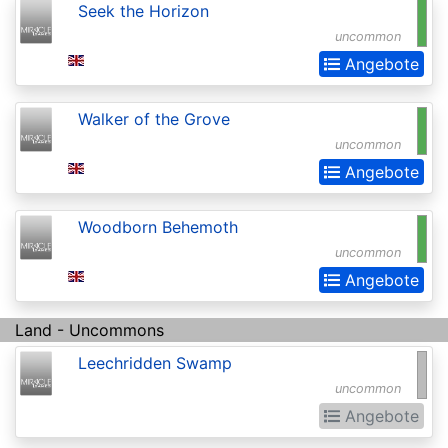
Seek the Horizon
Extras
uncommon
Battle
Angebote
for
Zendikar
Walker of the Grove
uncommon
Battlebond
Angebote
Beta
Betrayers
Woodborn Behemoth
of
uncommon
Angebote
Kamigawa
Bloomburrow
Land - Uncommons
Bloomburrow:
Leechridden Swamp
Extras
uncommon
Angebote
Born