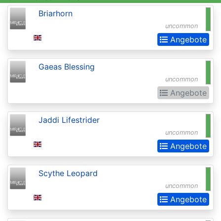
Invocations
Briarhorn
Antiquities
uncommon
Apocalypse
Angebote
Arabian
Gaeas Blessing
Nights
uncommon
Arena
Angebote
Promos
Jaddi Lifestrider
Avacyn
uncommon
Restored
Angebote
Baldurs
Gate:
Scythe Leopard
Commander
uncommon
Angebote
Baldurs
Gate: