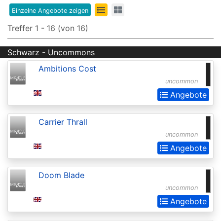
Edition
Einzelne Angebote zeigen
8th
Treffer 1 - 16 (von 16)
Edition
Schwarz - Uncommons
9th
Ambitions Cost
Edition
uncommon
Adventures
Angebote
in
Carrier Thrall
the
uncommon
Forgotten
Angebote
Realms
Adventures
Doom Blade
in
uncommon
the
Angebote
Forgotten