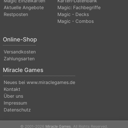
Magic Einzelkarten
Karten-Datenbank
(Strixhaven)
Aktuelle Angebote
Magic: Fachbegriffe
Restposten
Magic - Decks
Commander
Magic - Combos
Anthology
Commander
Online-Shop
Anthology
Versandkosten
II
Zahlungsarten
Commander
Miracle Games
Legends
Commander
Neues bei www.miraclegames.de
Kontakt
Legends:
Über uns
Battle
Impressum
for
Datenschutz
Baldurs
Gate
© 2001-2026
Miracle Games
. All Rights Reserved.