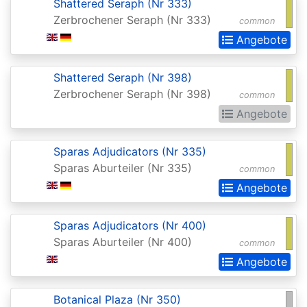
Shattered Seraph (Nr 333)
Invocations
Zerbrochener Seraph (Nr 333)
common
Antiquities
Angebote
Apocalypse
Shattered Seraph (Nr 398)
Arabian
Zerbrochener Seraph (Nr 398)
common
Nights
Angebote
Arena
Promos
Sparas Adjudicators (Nr 335)
Sparas Aburteiler (Nr 335)
Avacyn
common
Angebote
Restored
Baldurs
Sparas Adjudicators (Nr 400)
Gate:
Sparas Aburteiler (Nr 400)
common
Commander
Angebote
Baldurs
Botanical Plaza (Nr 350)
Gate: