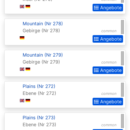
of
Angebote
the
Gods
Mountain (Nr 278)
Buy-
Gebirge (Nr 278)
common
a-
Angebote
Box
Mountain (Nr 279)
Promos
Gebirge (Nr 279)
common
Champions
Angebote
of
Kamigawa
Plains (Nr 272)
Ebene (Nr 272)
Champs
common
Angebote
and
States
Plains (Nr 273)
Promos
Ebene (Nr 273)
common