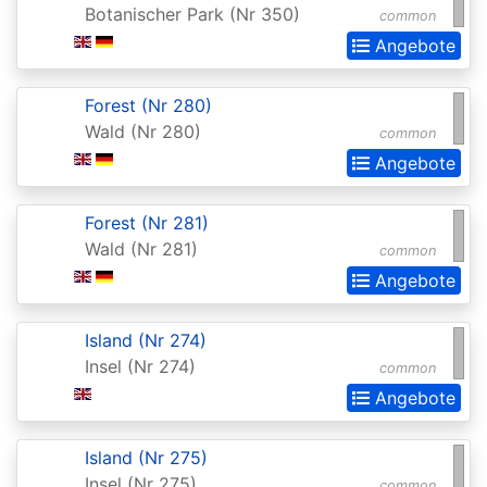
Botanischer Park (Nr 350)
common
Extras
Angebote
Battle
for
Forest (Nr 280)
Zendikar
Wald (Nr 280)
common
Angebote
Battlebond
Beta
Forest (Nr 281)
Betrayers
Wald (Nr 281)
common
of
Angebote
Kamigawa
Island (Nr 274)
Bloomburrow
Insel (Nr 274)
common
Bloomburrow:
Angebote
Extras
Island (Nr 275)
Born
Insel (Nr 275)
common