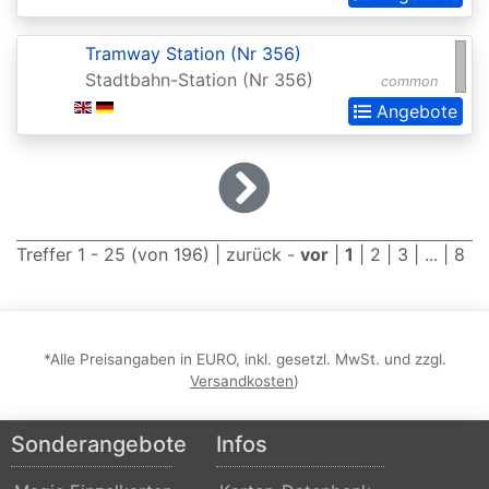
2015
Tramway Station (Nr 356)
Commander
Stadtbahn-Station (Nr 356)
common
2016
Angebote
Commander
2017
Commander
2018
Treffer 1 - 25 (von 196) |
zurück
-
vor
|
1
|
2
|
3
| ... |
8
Commander
2019
Commander
*Alle Preisangaben in EURO, inkl. gesetzl. MwSt. und zzgl.
2020
Versandkosten
)
(Ikoria)
Sonderangebote
Infos
Commander
2021