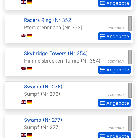
Chronicles
Angebote
Clash
Racers Ring (Nr 352)
Pack
Pferderennbahn (Nr 352)
common
Promos
Angebote
Coldsnap
Coldsnap:
Skybridge Towers (Nr 354)
Himmelsbrücken-Türme (Nr 354)
Theme
common
Angebote
Decks
Commander
Swamp (Nr 276)
Commander
Sumpf (Nr 276)
common
2013
Angebote
Commander
Swamp (Nr 277)
2014
Sumpf (Nr 277)
common
Commander
Angebote