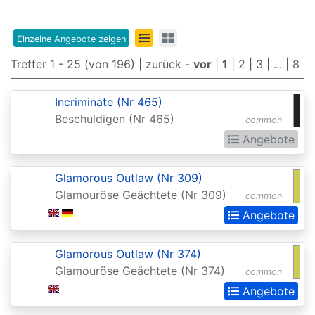
Edition
8th
Einzelne Angebote zeigen
Edition
Treffer 1 - 25 (von 196) |
zurück
-
vor
|
1
|
2
|
3
| ... |
8
9th
Incriminate (Nr 465)
Edition
Beschuldigen (Nr 465)
common
Adventures
Angebote
in
the
Glamorous Outlaw (Nr 309)
Glamouröse Geächtete (Nr 309)
Forgotten
common
Angebote
Realms
Adventures
Glamorous Outlaw (Nr 374)
in
Glamouröse Geächtete (Nr 374)
common
the
Angebote
Forgotten