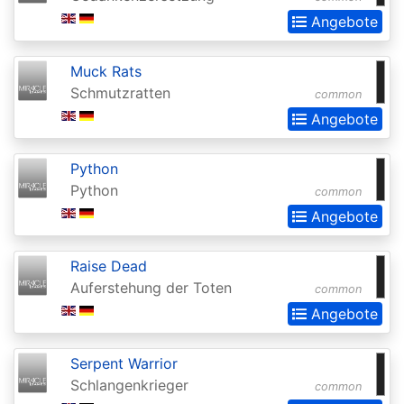
Invocations
Angebote
Antiquities
Apocalypse
Muck Rats
Schmutzratten
common
Arabian
Angebote
Nights
Arena
Python
Promos
Python
common
Angebote
Avacyn
Restored
Raise Dead
Baldurs
Auferstehung der Toten
common
Gate:
Angebote
Commander
Serpent Warrior
Baldurs
Schlangenkrieger
common
Gate: