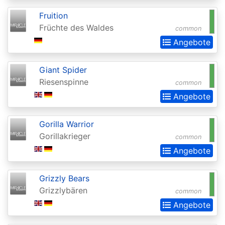
Chronicles
Fruition
Clash
Früchte des Waldes
common
Pack
Angebote
Promos
Coldsnap
Giant Spider
Riesenspinne
common
Coldsnap:
Angebote
Theme
Decks
Gorilla Warrior
Commander
Gorillakrieger
common
Commander
Angebote
2013
Grizzly Bears
Commander
Grizzlybären
common
2014
Angebote
Commander