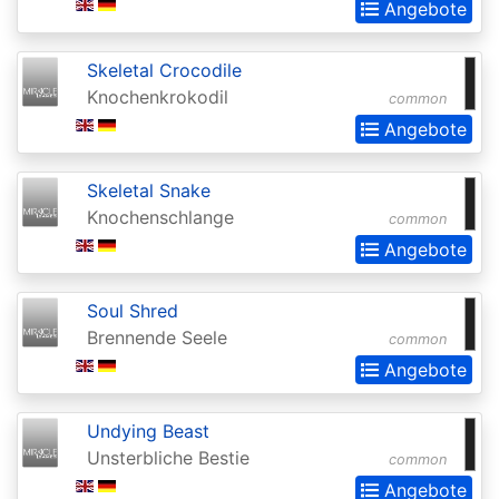
Angebote
Extras
Battle
Skeletal Crocodile
for
Knochenkrokodil
common
Zendikar
Angebote
Battlebond
Skeletal Snake
Beta
Knochenschlange
common
Betrayers
Angebote
of
Soul Shred
Kamigawa
Brennende Seele
common
Bloomburrow
Angebote
Bloomburrow:
Extras
Undying Beast
Unsterbliche Bestie
common
Born
Angebote