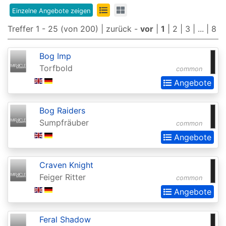
Edition
Einzelne Angebote zeigen
8th
Treffer 1 - 25 (von 200) |
zurück
-
vor
|
1
|
2
|
3
| ... |
8
Edition
Bog Imp
9th
Torfbold
common
Edition
Angebote
Adventures
in
Bog Raiders
Sumpfräuber
common
the
Angebote
Forgotten
Realms
Craven Knight
Adventures
Feiger Ritter
common
in
Angebote
the
Forgotten
Feral Shadow