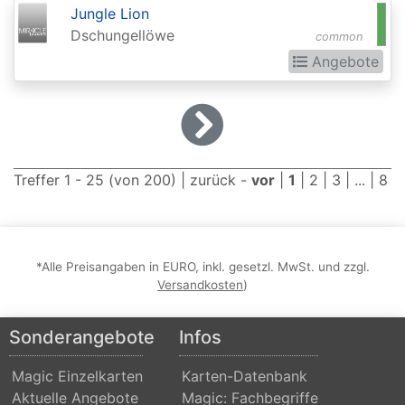
2015
Jungle Lion
Dschungellöwe
common
Commander
Angebote
2016
Commander
2017
Commander
Treffer 1 - 25 (von 200) |
zurück
-
vor
|
1
|
2
|
3
| ... |
8
2018
Commander
2019
*Alle Preisangaben in EURO, inkl. gesetzl. MwSt. und zzgl.
Commander
Versandkosten
)
2020
Sonderangebote
Infos
(Ikoria)
Commander
Magic Einzelkarten
Karten-Datenbank
2021
Aktuelle Angebote
Magic: Fachbegriffe