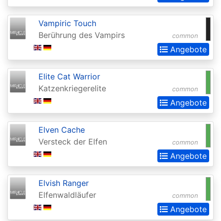
of
the
Vampiric Touch
Gods
Berührung des Vampirs
common
Buy-
Angebote
a-
Elite Cat Warrior
Box
Katzenkriegerelite
common
Promos
Angebote
Champions
of
Elven Cache
Kamigawa
Versteck der Elfen
common
Angebote
Champs
and
Elvish Ranger
States
Elfenwaldläufer
common
Promos
Angebote