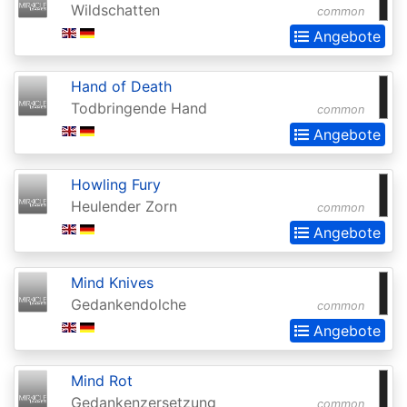
Wildschatten
common
Realms:
Angebote
Extras
Aether
Hand of Death
Revolt
Todbringende Hand
common
Aetherdrift
Angebote
Aetherdrift:
Howling Fury
Extras
Heulender Zorn
common
Alara
Angebote
Reborn
Mind Knives
Alliances
Gedankendolche
common
Alpha
Angebote
Amonkhet
Mind Rot
Amonkhet
Gedankenzersetzung
common