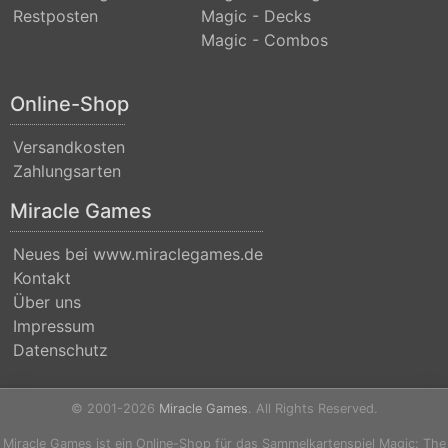
Restposten
Magic - Decks
(Strixhaven)
Magic - Combos
Commander
Anthology
Online-Shop
Commander
Versandkosten
Anthology
Zahlungsarten
II
Miracle Games
Commander
Legends
Neues bei www.miraclegames.de
Kontakt
Commander
Über uns
Legends:
Impressum
Battle
Datenschutz
for
Baldurs
© 2001-2026
Miracle Games
. All Rights Reserved.
Gate
Miracle Games ist ein Online-Shop für das Sammelkartenspiel Magic: The