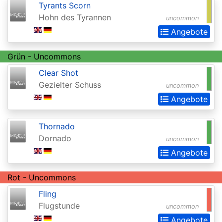
Tyrants Scorn
Extras
Hohn des Tyrannen
uncommon
Battle
Angebote
for
Grün - Uncommons
Zendikar
Clear Shot
Battlebond
Gezielter Schuss
uncommon
Beta
Angebote
Betrayers
of
Thornado
Dornado
uncommon
Kamigawa
Angebote
Bloomburrow
Bloomburrow:
Rot - Uncommons
Extras
Fling
Flugstunde
uncommon
Born
Angebote