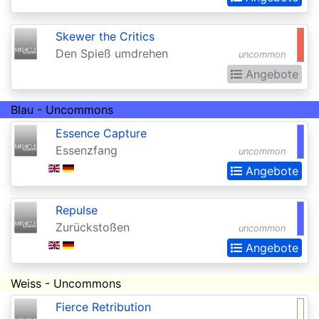
of
the
Skewer the Critics
Gods
Den Spieß umdrehen
uncommon
Buy-
Angebote
a-
Blau - Uncommons
Box
Essence Capture
Promos
Essenzfang
uncommon
Champions
Angebote
of
Kamigawa
Repulse
Zurückstoßen
Champs
uncommon
Angebote
and
States
Weiss - Uncommons
Promos
Fierce Retribution