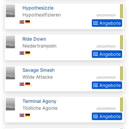
Invocations
Hypothesizzle
Antiquities
Hypothesifizieren
uncommon
Apocalypse
Angebote
Arabian
Ride Down
Nights
Niedertrampeln
uncommon
Arena
Angebote
Promos
Savage Smash
Avacyn
Wilde Attacke
uncommon
Restored
Angebote
Baldurs
Gate:
Terminal Agony
Commander
Tödliche Agonie
uncommon
Angebote
Baldurs
Gate: