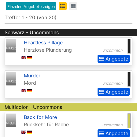
Edition
Einzelne Angebote zeigen
8th
Treffer 1 - 20 (von 20)
Edition
Schwarz - Uncommons
9th
Heartless Pillage
Edition
Herzlose Plünderung
uncommon
Adventures
Angebote
in
Murder
the
Mord
uncommon
Forgotten
Angebote
Realms
Adventures
Multicolor - Uncommons
in
Back for More
the
Rückkehr für Rache
uncommon
Forgotten
Angebote