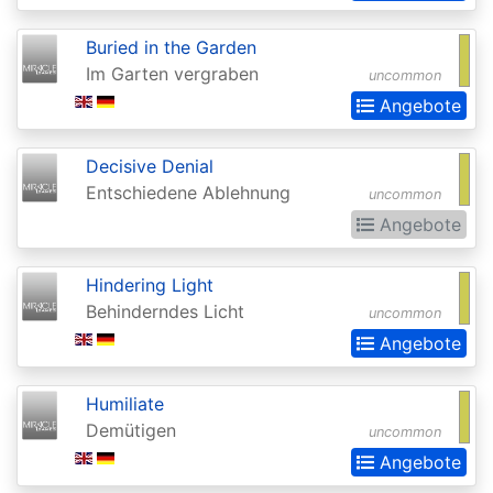
Realms:
Buried in the Garden
Extras
Im Garten vergraben
uncommon
Aether
Angebote
Revolt
Aetherdrift
Decisive Denial
Entschiedene Ablehnung
uncommon
Aetherdrift:
Angebote
Extras
Alara
Hindering Light
Reborn
Behinderndes Licht
uncommon
Angebote
Alliances
Alpha
Humiliate
Amonkhet
Demütigen
uncommon
Angebote
Amonkhet