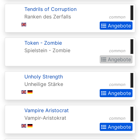
of
Tendrils of Corruption
the
Ranken des Zerfalls
common
Gods
Angebote
Buy-
a-
Token - Zombie
Box
Spielstein - Zombie
common
Promos
Angebote
Champions
Unholy Strength
of
Unheilige Stärke
common
Kamigawa
Angebote
Champs
and
Vampire Aristocrat
Vampir-Aristokrat
common
States
Angebote
Promos