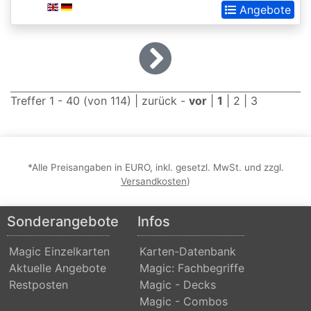
Angebote
Dominaria
United:
Extras
Double
Masters
Treffer 1 - 40 (von 114) |
zurück
-
vor
|
1
|
2
|
3
Dragons
Maze
*Alle Preisangaben in EURO, inkl. gesetzl. MwSt. und zzgl.
Dragons
Versandkosten
)
of
Tarkir
Sonderangebote
Infos
Duel
Magic Einzelkarten
Karten-Datenbank
Decks:
Aktuelle Angebote
Magic: Fachbegriffe
Ajani
Restposten
Magic - Decks
vs.
Magic - Combos