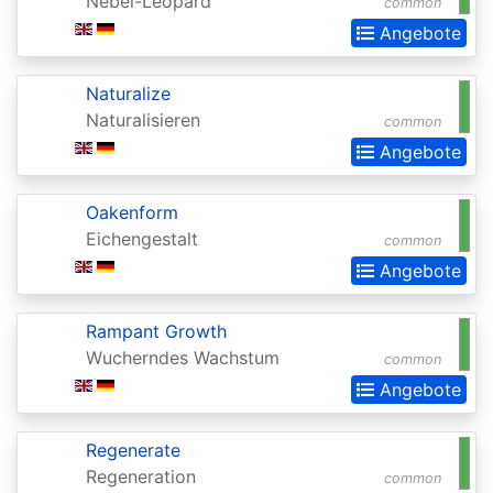
Nebel-Leopard
common
Angebote
Darksteel
Dissension
Naturalize
Dominaria
Naturalisieren
common
Angebote
Dominaria
Remastered
Oakenform
Dominaria
Eichengestalt
common
Remastered:
Angebote
Extras
Rampant Growth
Dominaria
Wucherndes Wachstum
common
United
Angebote
Dominaria
United:
Regenerate
Commander
Regeneration
common