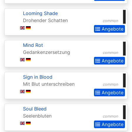
Extras
Looming Shade
Battle
Drohender Schatten
common
for
Angebote
Zendikar
Battlebond
Mind Rot
Gedankenzersetzung
common
Beta
Angebote
Betrayers
of
Sign in Blood
Kamigawa
Mit Blut unterschreiben
common
Angebote
Bloomburrow
Bloomburrow:
Soul Bleed
Extras
Seelenbluten
common
Born
Angebote