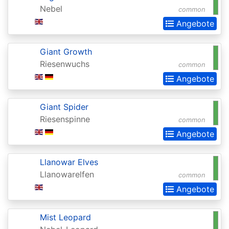
Nebel
common
Commander
Angebote
Legends:
Extras
Giant Growth
Commander:
Riesenwuchs
common
Forgotten
Angebote
Realms
Giant Spider
Conflux
Riesenspinne
common
Conspiracy
Angebote
Conspiracy:
Llanowar Elves
Take
Llanowarelfen
common
the
Angebote
Crown
Dark
Mist Leopard
Ascension