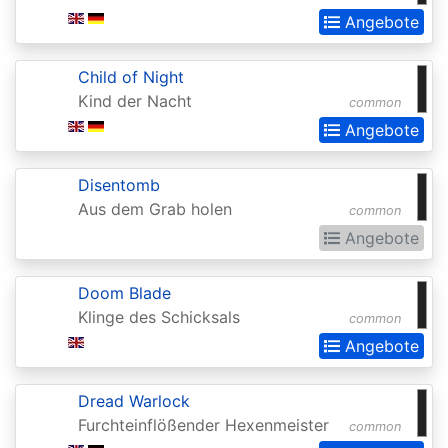
Realms:
Angebote
Extras
Child of Night
Aether
Kind der Nacht
common
Revolt
Angebote
Aetherdrift
Aetherdrift:
Disentomb
Aus dem Grab holen
common
Extras
Angebote
Alara
Reborn
Doom Blade
Alliances
Klinge des Schicksals
common
Angebote
Alpha
Amonkhet
Dread Warlock
Amonkhet
Furchteinflößender Hexenmeister
common