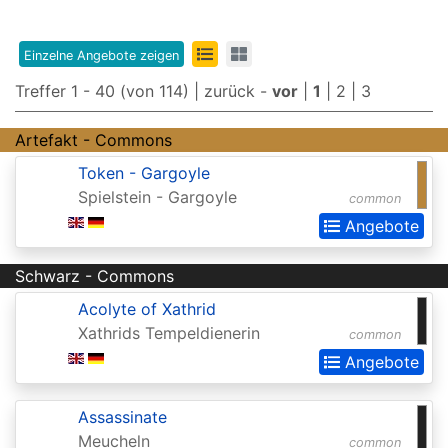
Edition
8th
Einzelne Angebote zeigen
Edition
Treffer 1 - 40 (von 114) |
zurück
-
vor
|
1
|
2
|
3
9th
Artefakt - Commons
Edition
Token - Gargoyle
Adventures
Spielstein - Gargoyle
common
in
Angebote
the
Schwarz - Commons
Forgotten
Realms
Acolyte of Xathrid
Xathrids Tempeldienerin
common
Adventures
Angebote
in
the
Assassinate
Forgotten
Meucheln
common