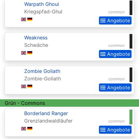
Chronicles
Warpath Ghoul
Clash
Kriegspfad-Ghul
common
Pack
Angebote
Promos
Weakness
Coldsnap
Schwäche
common
Coldsnap:
Angebote
Theme
Decks
Zombie Goliath
Zombie-Goliath
common
Commander
Angebote
Commander
2013
Grün - Commons
Borderland Ranger
Commander
Grenzlandwaldläufer
common
2014
Angebote
Commander