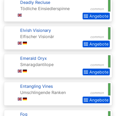
Deadly Recluse
(Strixhaven)
Tödliche Einsiedlerspinne
common
Commander
Angebote
Anthology
Elvish Visionary
Commander
Elfischer Visionär
common
Anthology
Angebote
II
Commander
Emerald Oryx
Smaragdantilope
Legends
common
Angebote
Commander
Legends:
Entangling Vines
Battle
Umschlingende Ranken
common
for
Angebote
Baldurs
Gate
Fog