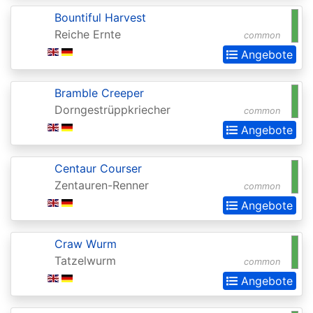
2015
Bountiful Harvest
Reiche Ernte
Commander
common
Angebote
2016
Commander
Bramble Creeper
2017
Dorngestrüppkriecher
common
Commander
Angebote
2018
Centaur Courser
Commander
Zentauren-Renner
common
2019
Angebote
Commander
2020
Craw Wurm
Tatzelwurm
(Ikoria)
common
Angebote
Commander
2021