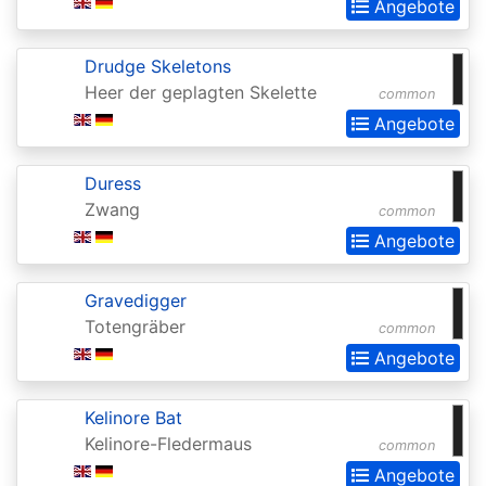
Invocations
Angebote
Antiquities
Drudge Skeletons
Apocalypse
Heer der geplagten Skelette
common
Arabian
Angebote
Nights
Duress
Arena
Zwang
common
Promos
Angebote
Avacyn
Restored
Gravedigger
Totengräber
common
Baldurs
Angebote
Gate:
Commander
Kelinore Bat
Baldurs
Kelinore-Fledermaus
common
Gate:
Angebote