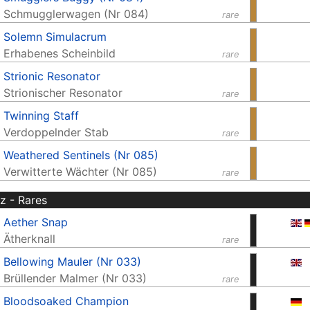
Schmugglerwagen (Nr 084)
rare
Solemn Simulacrum
Erhabenes Scheinbild
rare
Strionic Resonator
Strionischer Resonator
rare
Twinning Staff
Verdoppelnder Stab
rare
Weathered Sentinels (Nr 085)
Verwitterte Wächter (Nr 085)
rare
z - Rares
Aether Snap
Ätherknall
rare
Bellowing Mauler (Nr 033)
Brüllender Malmer (Nr 033)
rare
Bloodsoaked Champion