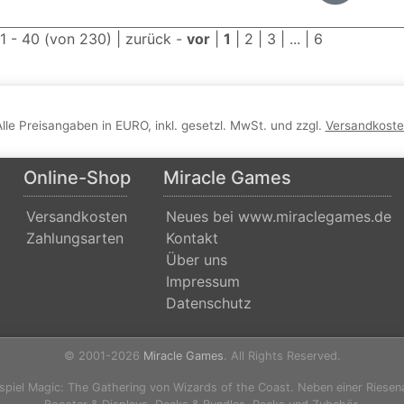
 1 - 40 (von 230) |
zurück
-
vor
|
1
|
2
|
3
| ... |
6
Alle Preisangaben in EURO, inkl. gesetzl. MwSt. und zzgl.
Versandkost
Online-Shop
Miracle Games
Versandkosten
Neues bei www.miraclegames.de
Zahlungsarten
Kontakt
Über uns
Impressum
Datenschutz
© 2001-2026
Miracle Games
. All Rights Reserved.
spiel Magic: The Gathering von Wizards of the Coast. Neben einer Riesen