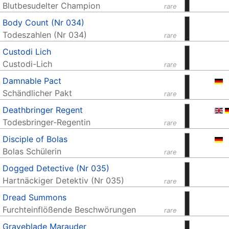
Blutbesudelter Champion
rare
Body Count (Nr 034)
Todeszahlen (Nr 034)
rare
Custodi Lich
Custodi-Lich
rare
Damnable Pact
Schändlicher Pakt
rare
Deathbringer Regent
Todesbringer-Regentin
rare
Disciple of Bolas
Bolas Schülerin
rare
Dogged Detective (Nr 035)
Hartnäckiger Detektiv (Nr 035)
rare
Dread Summons
Furchteinflößende Beschwörungen
rare
Graveblade Marauder