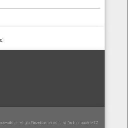
en
)
auswahl an Magic Einzelkarten erhältst Du hier auch MTG