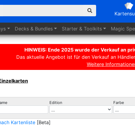
Kartens
ays
Decks
& Bundles
Starter
& Toolkits
Magic
Spez
HINWEIS: Ende 2025 wurde der Verkauf an priv
Das aktuelle Angebot ist für den Verkauf an Händle
Weitere Informatione
Einzelkarten
name
Edition
Farbe
ach Kartenliste
[Beta]