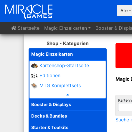
Alle
Startseite
Magic
Einzelkarten
Booster
& Displ
Shop - Kategorien
Magic Einzelkarten
Kartenshop-Startseite
Editionen
Magic 
MTG Komplettsets
Karten
Booster & Displays
Decks & Bundles
Suche n
Starter & Toolkits