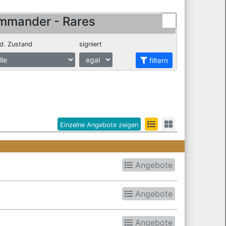
mmander - Rares
d. Zustand
signiert
filtern
Einzelne Angebote zeigen
Angebote
Angebote
Angebote