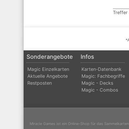
Treffer
*
Sonderangebote
Infos
Magic Einzelkarten
Karten-Datenbank
Aktuelle Angebote
Magic: Fachbegriffe
Restposten
Magic - Decks
Magic - Combos
Miracle Games ist ein Online-Shop für das Sammelkarten