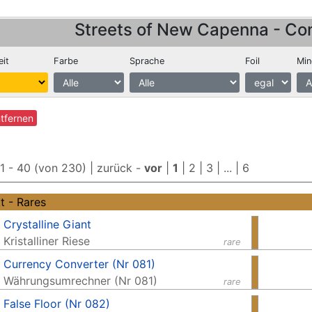
Streets of New Capenna - Co
eit
Farbe
Sprache
Foil
Min
ntfernen
 1 - 40 (von 230) |
zurück
-
vor
|
1
|
2
|
3
| ... |
6
t - Rares
Crystalline Giant
Kristalliner Riese
rare
Currency Converter (Nr 081)
Währungsumrechner (Nr 081)
rare
False Floor (Nr 082)