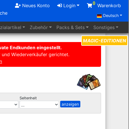
0
Neues Konto
Login
Warenkorb
uche
Deutsch
ialartikel
Zubehör
Packs
& Sets
Sonstiges
MAGIC-EDITIONEN
ate Endkunden eingestellt.
r und Wiederverkäufer gerichtet.
n
Seltenheit