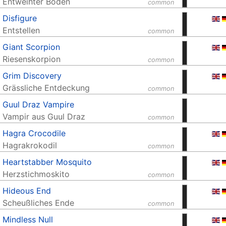
Entweihter Boden
common
Disfigure
Entstellen
common
Giant Scorpion
Riesenskorpion
common
Grim Discovery
Grässliche Entdeckung
common
Guul Draz Vampire
Vampir aus Guul Draz
common
Hagra Crocodile
Hagrakrokodil
common
Heartstabber Mosquito
Herzstichmoskito
common
Hideous End
Scheußliches Ende
common
Mindless Null