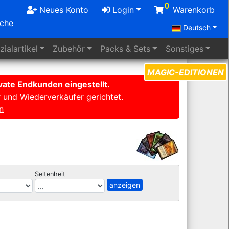
0
Neues Konto
Login
Warenkorb
uche
Deutsch
ialartikel
Zubehör
Packs
& Sets
Sonstiges
MAGIC-EDITIONEN
ate Endkunden eingestellt.
r und Wiederverkäufer gerichtet.
n
Seltenheit