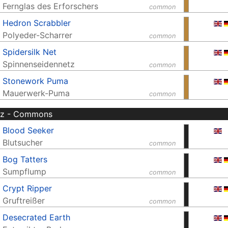
Fernglas des Erforschers
common
Hedron Scrabbler
Polyeder-Scharrer
common
Spidersilk Net
Spinnenseidennetz
common
Stonework Puma
Mauerwerk-Puma
common
rz - Commons
Blood Seeker
Blutsucher
common
Bog Tatters
Sumpflump
common
Crypt Ripper
Gruftreißer
common
Desecrated Earth