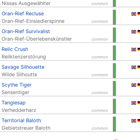
Nissas Ausgewählter
common
Oran-Rief Recluse
Oran-Rief-Einsiedlerspinne
common
Oran-Rief Survivalist
Oran-Rief-Überlebenskünstler
common
Relic Crush
Reliktenzerstörung
common
Savage Silhouette
Wilde Silhoutte
common
Scythe Tiger
Sensentiger
common
Tanglesap
Verhedderharz
common
Territorial Baloth
Gebietstreuer Baloth
common