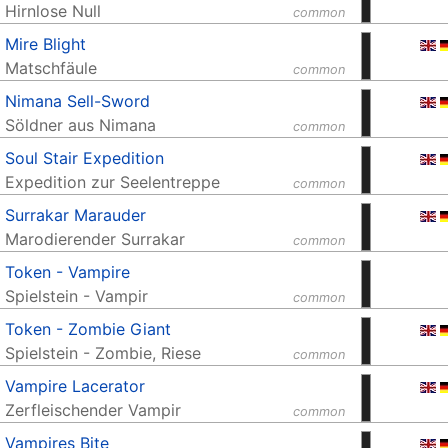
Hirnlose Null
common
Mire Blight
Matschfäule
common
Nimana Sell-Sword
Söldner aus Nimana
common
Soul Stair Expedition
Expedition zur Seelentreppe
common
Surrakar Marauder
Marodierender Surrakar
common
Token - Vampire
Spielstein - Vampir
common
Token - Zombie Giant
Spielstein - Zombie, Riese
common
Vampire Lacerator
Zerfleischender Vampir
common
Vampires Bite