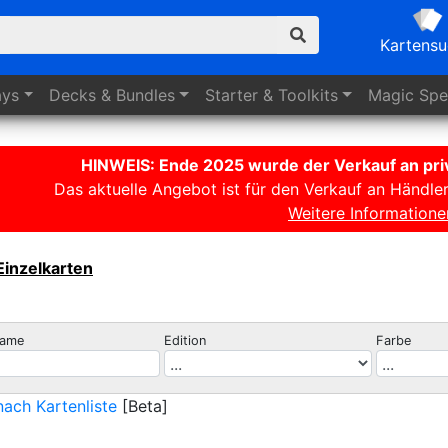
Kartens
ays
Decks
& Bundles
Starter
& Toolkits
Magic
Spez
HINWEIS: Ende 2025 wurde der Verkauf an priv
Das aktuelle Angebot ist für den Verkauf an Händle
Weitere Informatione
Einzelkarten
name
Edition
Farbe
ach Kartenliste
[Beta]