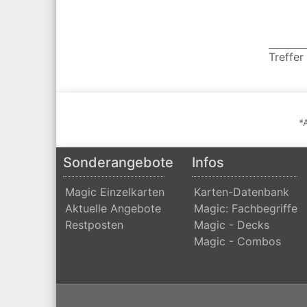
Treffer
*
Sonderangebote
Infos
Magic Einzelkarten
Karten-Datenbank
Aktuelle Angebote
Magic: Fachbegriffe
Restposten
Magic - Decks
Magic - Combos