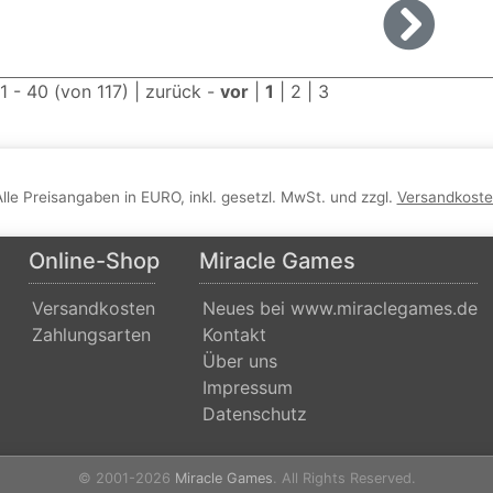
 1 - 40 (von 117) |
zurück
-
vor
|
1
|
2
|
3
Alle Preisangaben in EURO, inkl. gesetzl. MwSt. und zzgl.
Versandkost
Online-Shop
Miracle Games
Versandkosten
Neues bei www.miraclegames.de
Zahlungsarten
Kontakt
Über uns
Impressum
Datenschutz
© 2001-2026
Miracle Games
. All Rights Reserved.