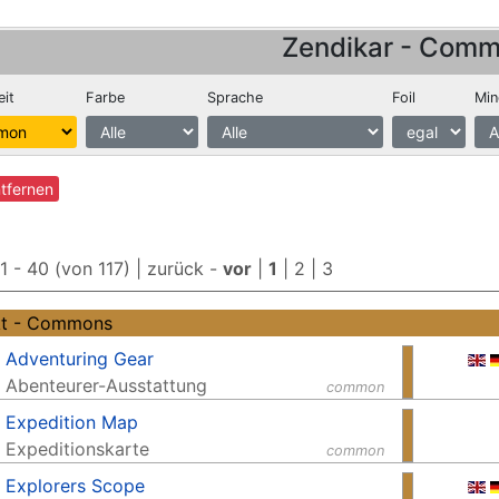
Zendikar - Com
eit
Farbe
Sprache
Foil
Min
ntfernen
 1 - 40 (von 117) |
zurück
-
vor
|
1
|
2
|
3
kt - Commons
Adventuring Gear
Abenteurer-Ausstattung
common
Expedition Map
Expeditionskarte
common
Explorers Scope