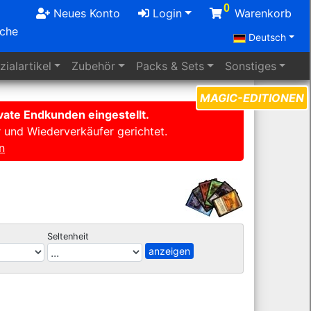
0
Neues Konto
Login
Warenkorb
uche
Deutsch
ialartikel
Zubehör
Packs
& Sets
Sonstiges
MAGIC-EDITIONEN
ate Endkunden eingestellt.
r und Wiederverkäufer gerichtet.
n
Seltenheit