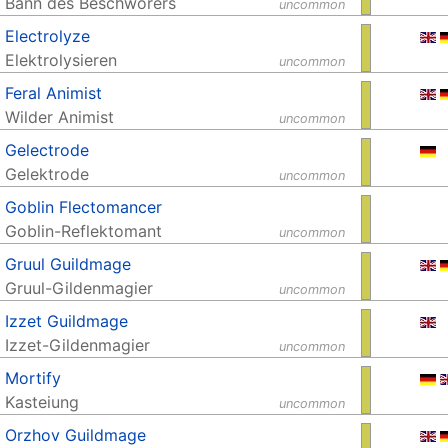
Bann des Beschwörers
uncommon
Electrolyze
Elektrolysieren
uncommon
Feral Animist
Wilder Animist
uncommon
Gelectrode
Gelektrode
uncommon
Goblin Flectomancer
Goblin-Reflektomant
uncommon
Gruul Guildmage
Gruul-Gildenmagier
uncommon
Izzet Guildmage
Izzet-Gildenmagier
uncommon
Mortify
Kasteiung
uncommon
Orzhov Guildmage