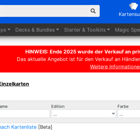
Kartens
ays
Decks
& Bundles
Starter
& Toolkits
Magic
Spez
HINWEIS: Ende 2025 wurde der Verkauf an priv
Das aktuelle Angebot ist für den Verkauf an Händle
Weitere Informatione
Einzelkarten
name
Edition
Farbe
ach Kartenliste
[Beta]