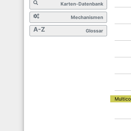
Karten-Datenbank
Mechanismen
A-Z
Glossar
Multic