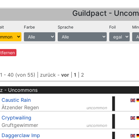
Guildpact - Unco
eit
Farbe
Sprache
Foil
Min
ntfernen
 1 - 40 (von 55) |
zurück
-
vor
|
1
|
2
z - Uncommons
Caustic Rain
Ätzender Regen
uncommon
Cryptwailing
Gruftgewimmer
uncommon
Daggerclaw Imp