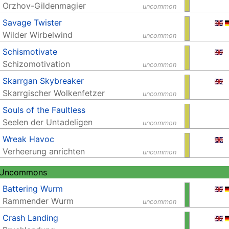
Orzhov-Gildenmagier
uncommon
Savage Twister
Wilder Wirbelwind
uncommon
Schismotivate
Schizomotivation
uncommon
Skarrgan Skybreaker
Skarrgischer Wolkenfetzer
uncommon
Souls of the Faultless
Seelen der Untadeligen
uncommon
Wreak Havoc
Verheerung anrichten
uncommon
 Uncommons
Battering Wurm
Rammender Wurm
uncommon
Crash Landing