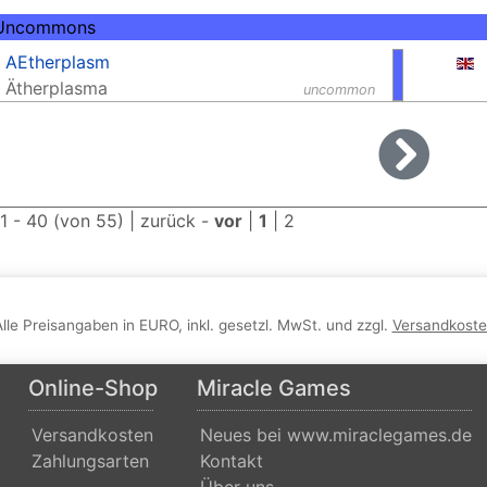
 Uncommons
AEtherplasm
Ätherplasma
uncommon
 1 - 40 (von 55) |
zurück
-
vor
|
1
|
2
Alle Preisangaben in EURO, inkl. gesetzl. MwSt. und zzgl.
Versandkost
Online-Shop
Miracle Games
Versandkosten
Neues bei www.miraclegames.de
Zahlungsarten
Kontakt