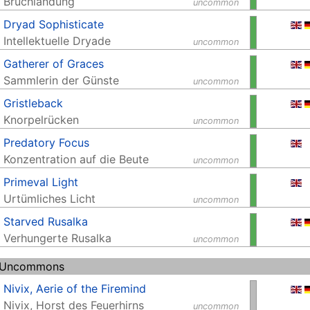
Bruchlandung
uncommon
Dryad Sophisticate
Intellektuelle Dryade
uncommon
Gatherer of Graces
Sammlerin der Günste
uncommon
Gristleback
Knorpelrücken
uncommon
Predatory Focus
Konzentration auf die Beute
uncommon
Primeval Light
Urtümliches Licht
uncommon
Starved Rusalka
Verhungerte Rusalka
uncommon
 Uncommons
Nivix, Aerie of the Firemind
Nivix, Horst des Feuerhirns
uncommon