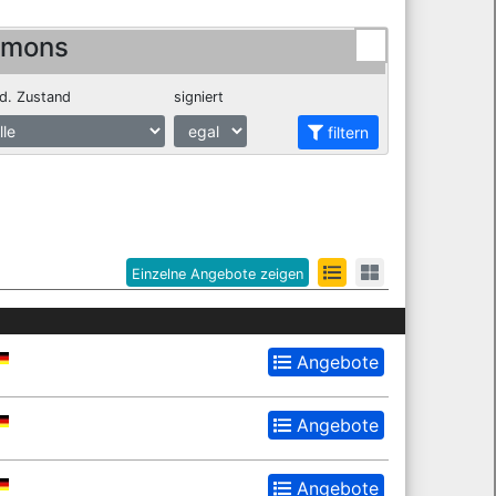
mmons
d. Zustand
signiert
filtern
Einzelne Angebote zeigen
Angebote
Angebote
Angebote