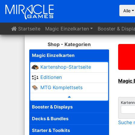
Alle
Startseite
Magic
Einzelkarten
Booster
& Displ
Shop - Kategorien
Magic Einzelkarten
Kartenshop-Startseite
Editionen
Magic 
MTG Komplettsets
Karten
Booster & Displays
Decks & Bundles
Suche n
Starter & Toolkits