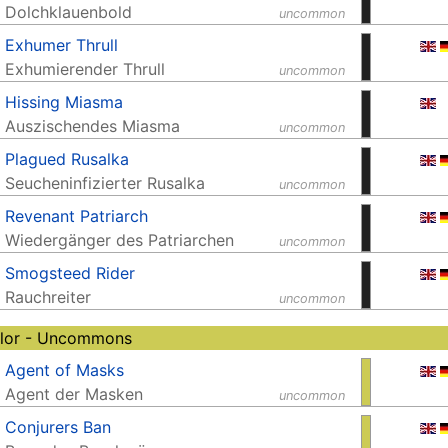
Dolchklauenbold
uncommon
Exhumer Thrull
Exhumierender Thrull
uncommon
Hissing Miasma
Auszischendes Miasma
uncommon
Plagued Rusalka
Seucheninfizierter Rusalka
uncommon
Revenant Patriarch
Wiedergänger des Patriarchen
uncommon
Smogsteed Rider
Rauchreiter
uncommon
olor - Uncommons
Agent of Masks
Agent der Masken
uncommon
Conjurers Ban